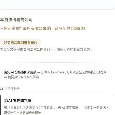
匯出 PDF
精美列印
下載 Word
下載 .md
本判決出現的公司
列印
三信商業銀行股份有限公司 的工商登記與訴訟紀錄
含信
箋底
紋
（關
司法院裁判書系統
閉＝
本頁全文逐字來自司法院公開資料，可開新分頁核對官方原文。
純淨
白
底）
用完 AI 分析後回來繼續
— 法律人 LawPlayer 有判決書全文與相關法規連結，
AI 摘要無法取代原文閱讀
AI 延伸分析
AI 幫你讀判決
帶「臺灣彰化地方法院110年度司聲…」去 AI 深度解析——快速問一鍵直送，
或帶完整內容讓回答更精準