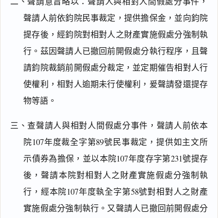
二、聲請意旨略以：聲請人與相對人間假處分事件，
聲請人前依鈞院民事裁定，提供擔保金，並向鈞院
提存後，經鈞院對相對人之財產實施假處分強制執
行。茲因聲請人已撤回前開假處分執行程序，且聲
請鈞院裁銷前開假處分裁定，並定期催告相對人行
使權利，相對人逾期未行使權利，爰聲請發還提存
物等語。
三、查聲請人與相對人間假處分事件，聲請人前依本
院107年度裁全字第89號民事裁定，提供如主文所
閱讀
研究
示債券為擔保，並以本院107年度存字第231號提存
後，聲請本院對相對人之財產實施假處分強制執
行，經本院107年度執全字第58號對相對人之財產
搜尋本
實施假處分強制執行。又聲請人已撤回前開假處分