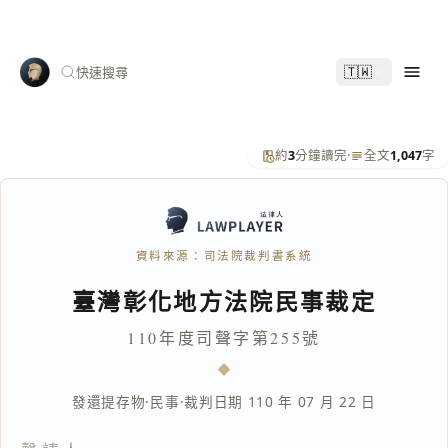
🇹🇼
快速搜尋
約
3
分鐘讀完
·
全文
1,047
字
資料來源：司法院裁判書系統
臺灣彰化地方法院民事裁定
110年度司聲字第255號
發還提存物
·
民事
·
裁判日期 110 年 07 月 22 日