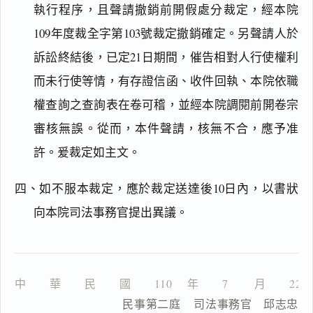
執行程序，且聲請撤銷前開假處分裁定，經本院
109年度裁全字第103號裁定撤銷確定。另聲請人於
訴訟終結後，已定21日期間，催告相對人行使權利
主
文
而未行使等情，有存證信函、收件回執、本院依職
理
權查詢之查詢表在卷可稽，並經本院調閱前開卷宗
由
審核無誤。從而，本件聲請，核無不合，應予准
許。爰裁定如主文。
四、如不服本裁定，應於裁定送達後10日內，以書狀
一
鍵
向本院司法事務官提出異議。
複
製
全
文
中　　華　　民　　國　　110 　年　　7 　　月　　22
複製給 AI
去換行複製
                  民事第二庭    司法事務官　邱志忠