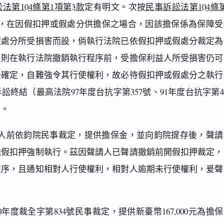
法第104條第1項第3款
定有明文。次按
民事訴訟法第104條
，在因假扣押或假處分供擔保之場合，因該擔保係為保障受
假處分所受損害而設，倘執行法院已依假扣押或假處分裁定為
，則在執行法院撤銷執行程序前，受擔保利益人所受損害仍可
未確定，自難強令其行使權利，故必待假扣押或假處分之執行
終結（最高法院97年度台抗字第357號、91年度台抗字第4
）。
人前依鈞院民事裁定，提供擔保金，並向鈞院提存後，聲請
施假扣押強制執行。茲因聲請人已聲請撤銷前開假扣押裁定，
程序，且通知相對人行使權利，相對人逾期未行使權利，爰聲
年度裁全字第834號民事裁定，提供新臺幣167,000元為擔