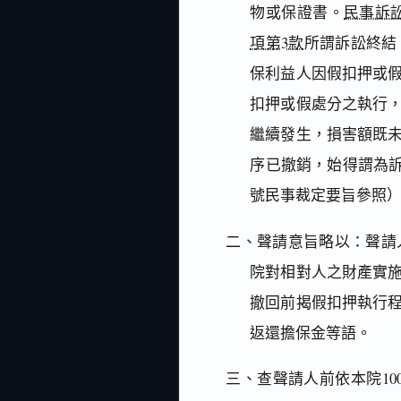
物或保證書。
民事訴訟
項第3款
所謂訴訟終結
保利益人因假扣押或
扣押或假處分之執行
繼續發生，損害額既
序已撤銷，始得謂為訴訟
號民事裁定要旨參照
二、聲請意旨略以：聲請
院對相對人之財產實
撤回前揭假扣押執行
返還擔保金等語。
三、查聲請人前依本院100