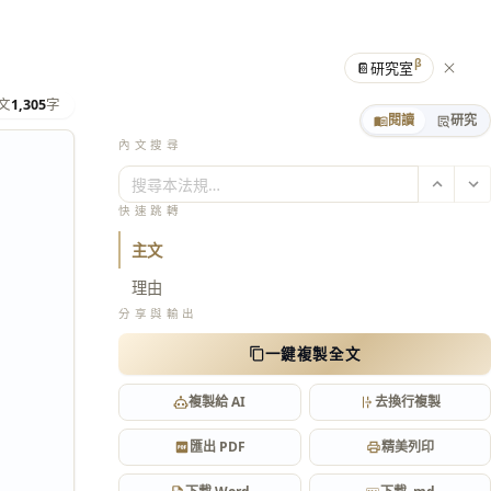
β
📔
研究室
文
1,305
字
閱讀
研究
內文搜尋
搜尋本法規…
快速跳轉
主文
理由
分享與輸出
一鍵複製全文
複製給 AI
去換行複製
匯出 PDF
精美列印