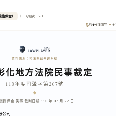
返還擔保金）
研究
1
約
4
分鐘讀完
·
全
資料來源：司法院裁判書系統
彰化地方法院民事裁定
110年度司聲字第267號
還擔保金
·
民事
·
裁判日期 110 年 07 月 22 日
限公司