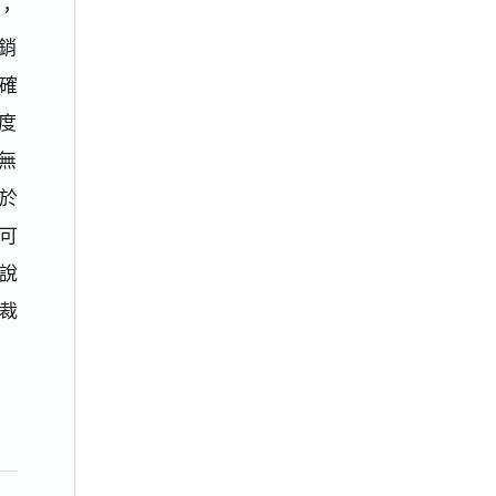
，
銷
確
年度
無
於
可
說
裁