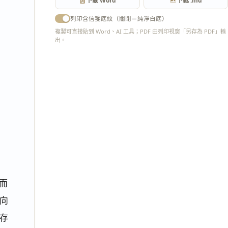
下載 Word
下載 .md
列印含信箋底紋（關閉＝純淨白底）
複製可直接貼到 Word、AI 工具；PDF 由列印視窗「另存為 PDF」輸
出。
匯出 PDF
而
向
存