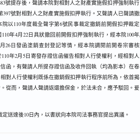
第683號提存後，聲請本院對相對人之財產實施假扣押強制執行
字第397號對相對人之財產實施假扣押執行。又聲請人已聲請撤
院以110年度裁全聲字第6號民事裁定撤銷前開假扣押裁定
110年4月22日具狀撤回前開假扣押強制執行，經本院100
年月26日發函塗銷查封登記等情，經本院調閱前開卷宗審核
110年2月5日寄發存證信函催告相對人行使權利，經相對人
證信函，有聲請人所提存證信函及收件回執（均為影本）在卷
告相對人行使權利既係在撤銷假扣押執行程序前所為，依首揭
力。從而，聲請人聲請返還擔保金，於法未合，應予駁回。爰
裁定送達後10日內，以書狀向本院司法事務官提出異議。