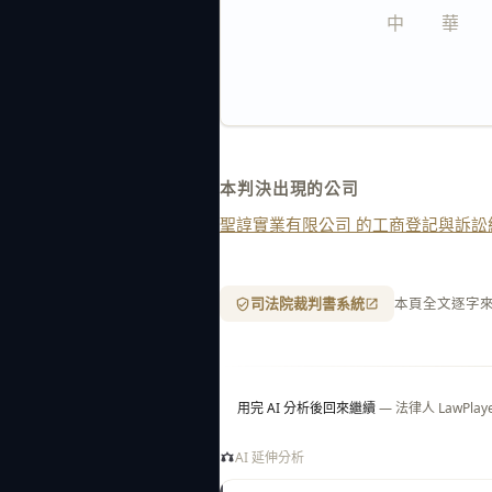
中　　華　　
本判決出現的公司
聖諄實業有限公司 的工商登記與訴訟
司法院裁判書系統
本頁全文逐字
用完 AI 分析後回來繼續
— 法律人 LawP
AI 延伸分析