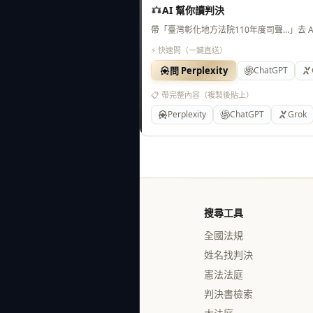
AI 幫你讀判決
帶「臺灣彰化地方法院110年度司聲…」去 
⚡ 快速問（一鍵直送）
問 Perplexity
ChatGPT
📋 帶完整內容（複製後貼上）
Perplexity
ChatGPT
Grok
搜尋工具
全國法規
姓名找判決
憲法法庭
判決書檢索