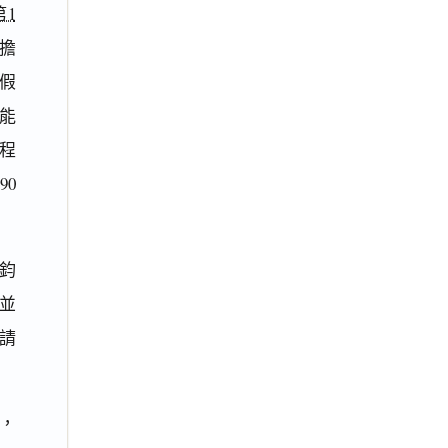
第1
擔
假
能
程
90
鈞
並
請
保，