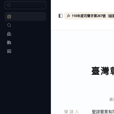
110年度司聲字第267號（
臺灣
返
聲請人
聖諄實業有