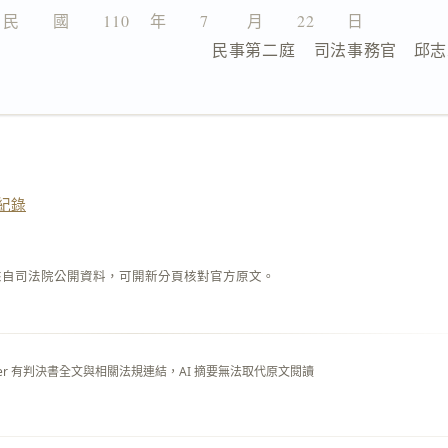
民　　國　　110 　年　　7 　　月　　22　　日
                  民事第二庭    司法事務官　邱
紀錄
來自司法院公開資料，可開新分頁核對官方原文。
layer 有判決書全文與相關法規連結，AI 摘要無法取代原文閱讀