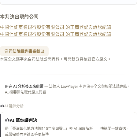
匯出 PDF
精美列印
本判決出現的公司
下載 Word
下載 .md
中國信託商業銀行股份有限公司 的工商登記與訴訟紀錄
列印
中國信託商業銀行股份有限公司 的工商登記與訴訟紀錄
含信
箋底
紋
（關
司法院裁判書系統
閉＝
本頁全文逐字來自司法院公開資料，可開新分頁核對官方原文。
純淨
白
底）
用完 AI 分析後回來繼續
— 法律人 LawPlayer 有判決書全文與相關法規連結，
AI 摘要無法取代原文閱讀
AI 延伸分析
AI 幫你讀判決
帶「臺灣彰化地方法院110年度司聲…」去 AI 深度解析——快速問一鍵直送，
或帶完整內容讓回答更精準