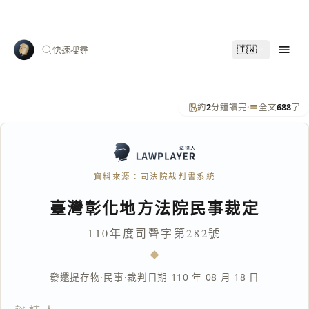
🇹🇼
快速搜尋
約
2
分鐘讀完
·
全文
688
字
資料來源：司法院裁判書系統
臺灣彰化地方法院民事裁定
110年度司聲字第282號
發還提存物
·
民事
·
裁判日期 110 年 08 月 18 日