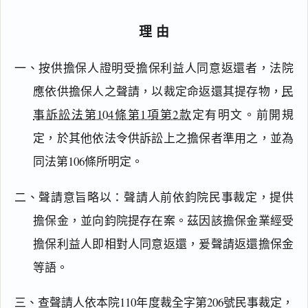
理由
一、按供擔保人證明受擔保利益人同意返還者，法院
應依供擔保人之聲請，以裁定命返還其提存物，
民
事訴訟法第104條第1項第2款
定有明文。前開規
定，於其他依法令供訴訟上之擔保者準用之，並為
同法第106條所明定。
二、聲請意旨略以：聲請人前依鈞院民事裁定，提供
擔保金，並向鈞院提存在案。茲因該擔保金業經受
閱讀
研究
擔保利益人即相對人同意返還，爰聲請返還擔保金
等語。
搜尋本
三、查聲請人依本院110年度裁全字第206號民事裁定，