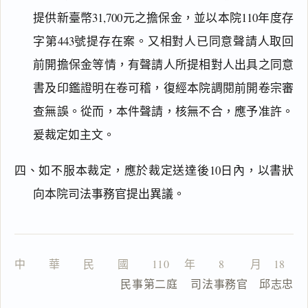
提供新臺幣31,700元之擔保金，並以本院110年度存
字第443號提存在案。又相對人已同意聲請人取回
主
前開擔保金等情，有聲請人所提相對人出具之同意
文
書及印鑑證明在卷可稽，復經本院調閱前開卷宗審
理
由
查無誤。從而，本件聲請，核無不合，應予准許。
爰裁定如主文。
四、如不服本裁定，應於裁定送達後10日內，以書狀
向本院司法事務官提出異議。
一
鍵
複
製
全
文
中　　華　　民　　國　　110 　年　　8 　　月　18 　
                  民事第二庭    司法事務官　邱志忠
複製給 AI
去換行複製