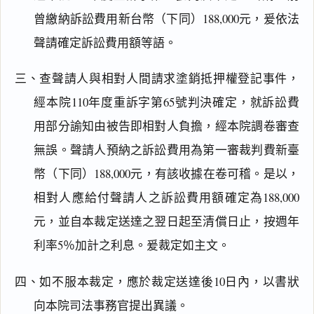
閱讀
研究
曾繳納訴訟費用新台幣（下同）188,000元，爰依法
聲請確定訴訟費用額等語。
搜尋本
三、查聲請人與相對人間請求塗銷抵押權登記事件，
經本院110年度重訴字第65號判決確定，就訴訟費
用部分諭知由被告即相對人負擔，經本院調卷審查
無誤。聲請人預納之訴訟費用為第一審裁判費新臺
主
文
幣（下同）188,000元，有該收據在卷可稽。是以，
理
相對人應給付聲請人之訴訟費用額確定為188,000
由
元，並自本裁定送達之翌日起至清償日止，按週年
利率5％加計之利息。爰裁定如主文。
四、如不服本裁定，應於裁定送達後10日內，以書狀
一
鍵
向本院司法事務官提出異議。