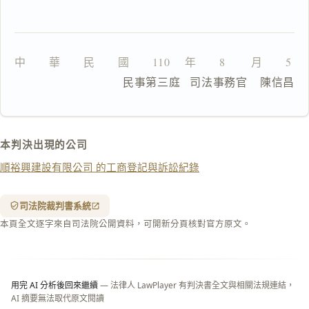
複
製
全
文
中　　華　　民　　國　　110 　年　　8 　　月　　5 
複製給 AI
去換行複製
                  民事第三庭   司法事務官    陳信昌
匯出 PDF
精美列印
下載 Word
下載 .md
本判決出現的公司
列印
順裕興建設有限公司 的工商登記與訴訟紀錄
含信
箋底
紋
（關
司法院裁判書系統
閉＝
本頁全文逐字來自司法院公開資料，可開新分頁核對官方原文。
純淨
白
底）
用完 AI 分析後回來繼續
— 法律人 LawPlayer 有判決書全文與相關法規連結，
AI 摘要無法取代原文閱讀