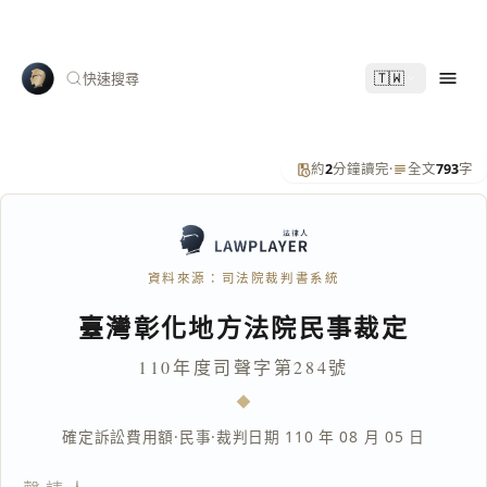
🇹🇼
快速搜尋
約
2
分鐘讀完
·
全文
793
字
資料來源：司法院裁判書系統
臺灣彰化地方法院民事裁定
110年度司聲字第284號
確定訴訟費用額
·
民事
·
裁判日期 110 年 08 月 05 日