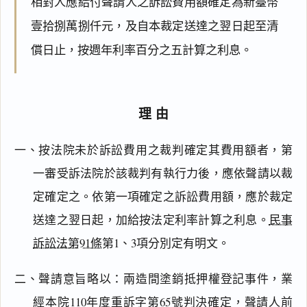
相對人應給付聲請人之訴訟費用額確定為新臺幣
壹拾捌萬捌仟元，及自本裁定送達之翌日起至清
償日止，按週年利率百分之五計算之利息。
理由
一、按法院未於訴訟費用之裁判確定其費用額者，第
一審受訴法院於該裁判有執行力後，應依聲請以裁
定確定之。依第一項確定之訴訟費用額，應於裁定
送達之翌日起，加給按法定利率計算之利息。
民事
訴訟法第91條
第1、3項分別定有明文。
二、聲請意旨略以：兩造間塗銷抵押權登記事件，業
經本院110年度重訴字第65號判決確定，聲請人前