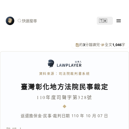
🇹🇼
快速搜尋
約
3
分鐘讀完
·
全文
1,046
字
資料來源：司法院裁判書系統
臺灣彰化地方法院民事裁定
110年度司聲字第328號
返還擔保金
·
民事
·
裁判日期 110 年 10 月 07 日