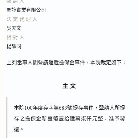
聲請人
聖諄實業有限公司
法定代理人
吳天文
相對人
楊耀同
上列當事人間聲請返還擔保金事件，本院裁定如下：
主文
本院100年度存字第683號提存事件，聲請人所提
存之擔保金新臺幣壹拾陸萬柒仟元整，准予發
還。