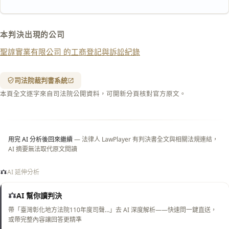
匯出 PDF
精美列印
下載 Word
下載 .md
本判決出現的公司
列印
聖諄實業有限公司 的工商登記與訴訟紀錄
含信
箋底
紋
（關
司法院裁判書系統
閉＝
本頁全文逐字來自司法院公開資料，可開新分頁核對官方原文。
純淨
白
底）
用完 AI 分析後回來繼續
— 法律人 LawPlayer 有判決書全文與相關法規連結，
AI 摘要無法取代原文閱讀
AI 延伸分析
AI 幫你讀判決
帶「臺灣彰化地方法院110年度司聲…」去 AI 深度解析——快速問一鍵直送，
或帶完整內容讓回答更精準