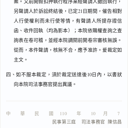
案。又前開假扣押執行程序業經聲請人撤回執行，
另聲請人於訴訟終結後，已定21日期間，催告相對
人行使權利而未行使等情，有聲請人所提存證信
主
文
函、收件回執（均為影本）；本院依職權查詢之查
理
詢表在卷可稽，並經本院調閱前開卷宗審核無誤。
由
從而，本件聲請，核無不合，應予准許。爰裁定如
主文。
四、如不服本裁定，須於裁定送達後10日內，以書狀
一
鍵
向本院司法事務官提出異議。
複
製
全
文
中　　華　　民　　國　 110　　年　　10　  月　　7　
複製給 AI
去換行複製
                  民事第三庭    司法事務官  陳信昌