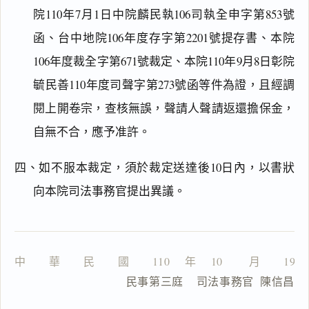
院110年7月1日中院麟民執106司執全申字第853號
函、台中地院106年度存字第2201號提存書、本院
主
文
106年度裁全字第671號裁定、本院110年9月8日彰院
理
毓民善110年度司聲字第273號函等件為證，且經調
由
閱上開卷宗，查核無誤，聲請人聲請返還擔保金，
自無不合，應予准許。
四、如不服本裁定，須於裁定送達後10日內，以書狀
一
鍵
向本院司法事務官提出異議。
複
製
全
文
中　　華　　民　　國　　110 　年 　10 　　月　　19
複製給 AI
去換行複製
                  民事第三庭    司法事務官  陳信昌
匯出 PDF
精美列印