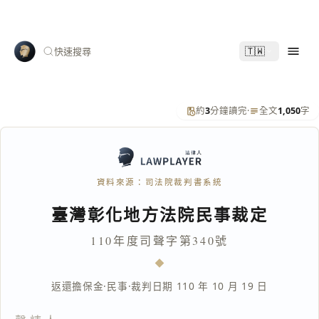
🇹🇼
快速搜尋
約
3
分鐘讀完
·
全文
1,050
字
資料來源：司法院裁判書系統
臺灣彰化地方法院民事裁定
110年度司聲字第340號
返還擔保金
·
民事
·
裁判日期 110 年 10 月 19 日