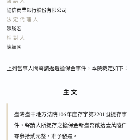
聲請人
陽信商業銀行股份有限公司
法定代理人
陳勝宏
相對人
陳穎國
上列當事人間聲請返還擔保金事件，本院裁定如下：
主文
臺灣臺中地方法院106年度存字第2201號提存事
件，聲請人所提存之擔保金新臺幣貳拾壹萬陸仟
零參拾貳元整，准予發還。