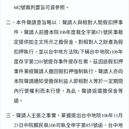
682號裁判要旨可資參照。
二、本件聲請意旨略以：聲請人與相對人間假扣押事
件，聲請人前遵本院106年度裁全字第671號民事裁
定提供如主文所示之擔保金，對相對人之財產為假
扣押執行，並以台中地方法院(下稱台中地院)106年
度存字第2201號提存事件提存在案。茲因該假扣押
事件業經聲請人撤回假扣押強制執行，聲請人亦向
本院聲請通知受擔保利益人即相對人等於一定期間
閱讀
研究
內行使權利而未行使，為此，聲請返還擔保金等
語。
搜尋本
三、聲請人主張之事實，業據提出台中地院106年11月
23日中院麟民執106司執全申字第853號函、台中地