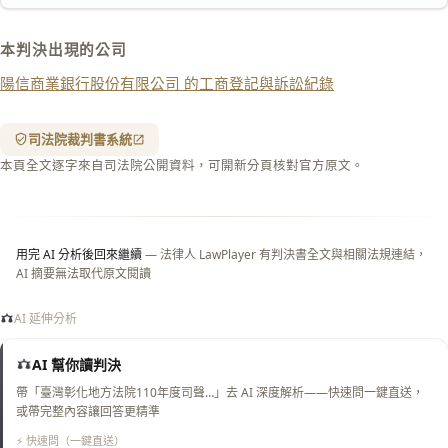
下載 Word
下載 .md
本判決出現的公司
列印
陽信商業銀行股份有限公司 的工商登記與訴訟紀錄
含信
箋底
紋
（關
司法院裁判書系統
閉＝
本頁全文逐字來自司法院公開資料，可開新分頁核對官方原文。
純淨
白
底）
用完 AI 分析後回來繼續
— 法律人 LawPlayer 有判決書全文與相關法規連結，
AI 摘要無法取代原文閱讀
AI 延伸分析
AI 幫你讀判決
帶「臺灣彰化地方法院110年度司聲…」去 AI 深度解析——快速問一鍵直送，
或帶完整內容讓回答更精準
⚡ 快速問（一鍵直送）