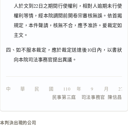
文
人於文到22日之期間行使權利，相對人逾期未行使
理
權利等情，經本院調閱前開卷宗審核無誤。依首揭
由
規定，本件聲請，核無不合，應予准許。爰裁定如
主文。
四、如不服本裁定，應於裁定送達後10日內，以書狀
一
鍵
向本院司法事務官提出異議。
複
製
全
文
中　　華　　民　　國　　110 　年　　9 　　月　　27
複製給 AI
去換行複製
                  民事第三庭    司法事務官  陳信昌
匯出 PDF
精美列印
下載 Word
下載 .md
本判決出現的公司
列印