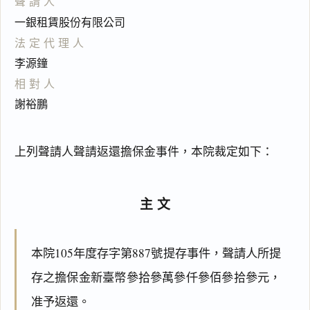
聲請人
一銀租賃股份有限公司
法定代理人
李源鐘
相對人
謝裕鵬
上列聲請人聲請返還擔保金事件，本院裁定如下：
主文
本院105年度存字第887號提存事件，聲請人所提
存之擔保金新臺幣參拾參萬參仟參佰參拾參元，
准予返還。