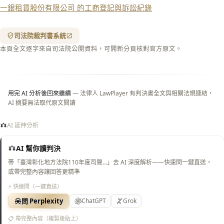
一銀租賃股份有限公司 的工商登記與訴訟紀錄
含信
箋底
紋
（關
司法院裁判書系統
閉＝
本頁全文逐字來自司法院公開資料，可開新分頁核對官方原文。
純淨
白
底）
用完 AI 分析後回來繼續
— 法律人 LawPlayer 有判決書全文與相關法規連結，
AI 摘要無法取代原文閱讀
AI 延伸分析
AI 幫你讀判決
帶「臺灣彰化地方法院110年度司聲…」去 AI 深度解析——快速問一鍵直送，
或帶完整內容讓回答更精準
⚡ 快速問（一鍵直送）
問 Perplexity
ChatGPT
Grok
📋 帶完整內容（複製後貼上）