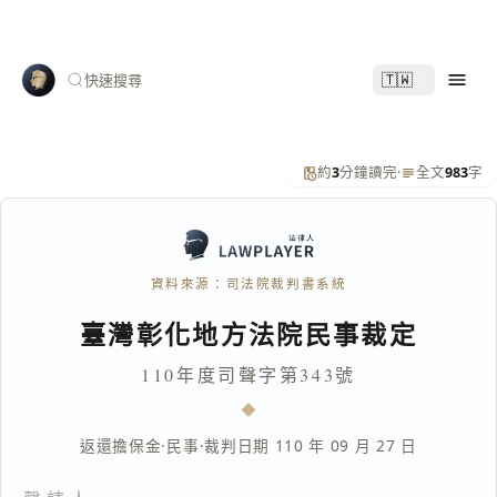
🇹🇼
快速搜尋
約
3
分鐘讀完
·
全文
983
字
資料來源：司法院裁判書系統
臺灣彰化地方法院民事裁定
110年度司聲字第343號
返還擔保金
·
民事
·
裁判日期 110 年 09 月 27 日