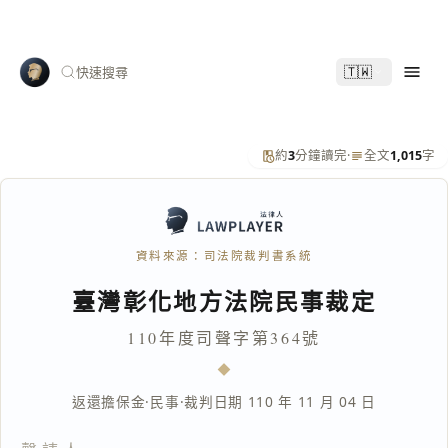
🇹🇼
快速搜尋
約
3
分鐘讀完
·
全文
1,015
字
資料來源：司法院裁判書系統
臺灣彰化地方法院民事裁定
110年度司聲字第364號
返還擔保金
·
民事
·
裁判日期 110 年 11 月 04 日