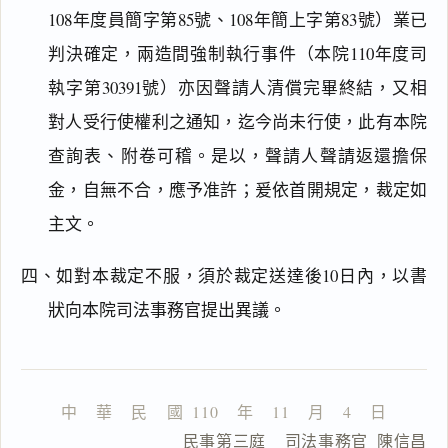
搜尋本
108年度員簡字第85號、108年簡上字第83號）業已
判決確定，兩造間強制執行事件（本院110年度司
執字第30391號）亦因聲請人清償完畢終結，又相
主
對人受行使權利之通知，迄今尚未行使，此有本院
文
查詢表、附卷可稽。是以，聲請人聲請返還擔保
理
由
金，自無不合，應予准許；爰依首開規定，裁定如
主文。
四、如對本裁定不服，須於裁定送達後10日內，以書
狀向本院司法事務官提出異議。
一
鍵
複
製
全
文
中    華    民    國  110    年    11    月    4    日
                  民事第三庭    司法事務官  陳信昌