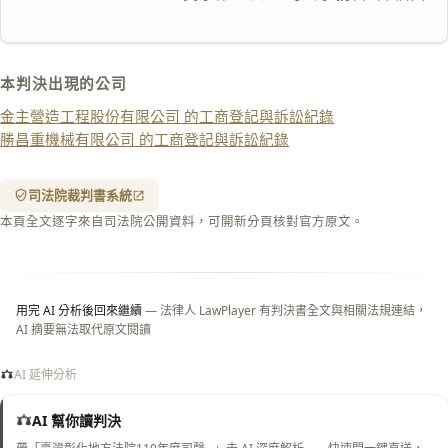
複製給 AI
去換行複製
匯出 PDF
精美列印
本判決出現的公司
下載 Word
下載 .md
金主營造工程股份有限公司 的工商登記與訴訟紀錄
列印
勝昌重機械有限公司 的工商登記與訴訟紀錄
含信
箋底
紋
（關
司法院裁判書系統
閉＝
本頁全文逐字來自司法院公開資料，可開新分頁核對官方原文。
純淨
白
底）
用完 AI 分析後回來繼續
— 法律人 LawPlayer 有判決書全文與相關法規連結，
AI 摘要無法取代原文閱讀
AI 延伸分析
AI 幫你讀判決