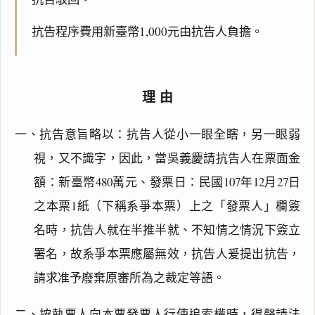
抗告程序費用新臺幣1,000元由抗告人負擔。
理由
一、抗告意旨略以：抗告人從小一眼全瞎，另一眼弱
視，又不識字，因此，當吳義慶請抗告人在票面金
額：新臺幣480萬元、發票日：民國107年12月27日
之本票1紙（下稱系爭本票）上之「發票人」欄簽
名時，抗告人就在半推半就、不知情之情況下簽立
署名，故系爭本票應屬無效，抗告人爰提出抗告，
請求准予廢棄原審所為之裁定等語。
二、按執票人向本票發票人行使追索權時，得聲請法