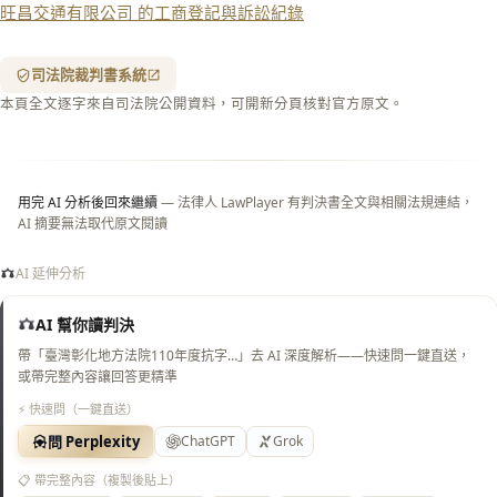
旺昌交通有限公司 的工商登記與訴訟紀錄
含信
箋底
紋
（關
司法院裁判書系統
閉＝
本頁全文逐字來自司法院公開資料，可開新分頁核對官方原文。
純淨
白
底）
用完 AI 分析後回來繼續
— 法律人 LawPlayer 有判決書全文與相關法規連結，
AI 摘要無法取代原文閱讀
AI 延伸分析
AI 幫你讀判決
帶「臺灣彰化地方法院110年度抗字…」去 AI 深度解析——快速問一鍵直送，
或帶完整內容讓回答更精準
⚡ 快速問（一鍵直送）
問 Perplexity
ChatGPT
Grok
📋 帶完整內容（複製後貼上）