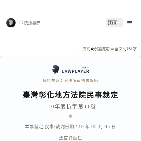
🇹🇼
快速搜尋
約
4
分鐘讀完
·
全文
1,251
字
資料來源：司法院裁判書系統
臺灣彰化地方法院民事裁定
110年度抗字第41號
本票裁定
·
民事
·
裁判日期 110 年 05 月 05 日
法官
許嘉仁