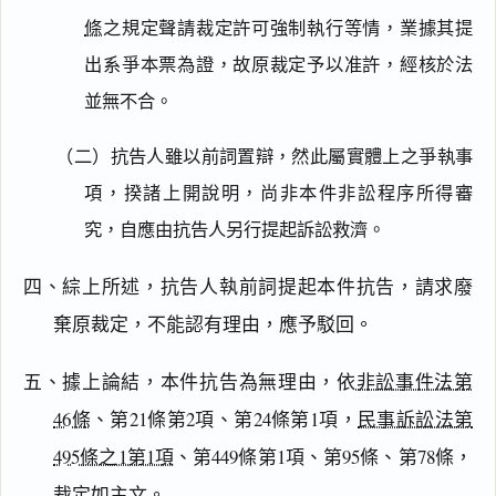
條
之規定聲請裁定許可強制執行等情，業據其提
出系爭本票為證，故原裁定予以准許，經核於法
並無不合。
（二）抗告人雖以前詞置辯，然此屬實體上之爭執事
項，揆諸上開說明，尚非本件非訟程序所得審
究，自應由抗告人另行提起訴訟救濟。
閱讀
研究
四、綜上所述，抗告人執前詞提起本件抗告，請求廢
棄原裁定，不能認有理由，應予駁回。
搜尋本
五、據上論結，本件抗告為無理由，依
非訟事件法第
46條
、第21條第2項、第24條第1項，
民事訴訟法第
495條之1第1項
、第449條第1項、第95條、第78條，
主
裁定如主文。