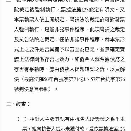
院裁定後強制執行，
票據法第123條
定有明文。又
本票執票人依上開規定，聲請法院裁定許可對發票
人強制執行，是屬非訟事件程序，此項聲請之裁定
及抗告法院之裁定，僅依非訟事件程序，就本票形
式上之要件是否具備予以審查為已足，並無確定實
體上法律關係存否之效力，如發票人就票據債務之
存否有爭執時，應由發票人提起確認之訴，以資解
決（最高法院56年台抗字第714號、57年台抗字第76
號判決意旨參照）。
三、經查：
（一）相對人主張其執有由抗告人所簽發之系爭本
票，經向抗告人提示未獲付款，爰依
票據法第123