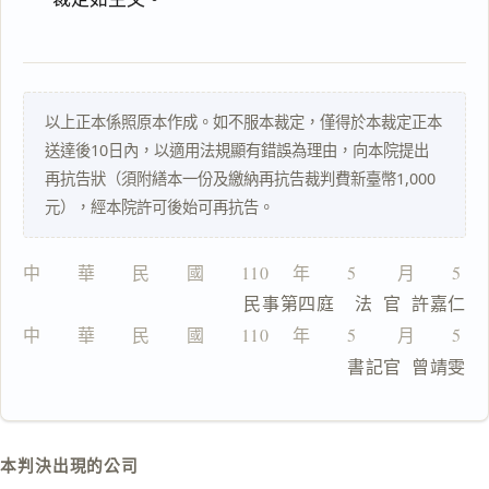
文
理
由
以上正本係照原本作成。如不服本裁定，僅得於本裁定正本
送達後10日內，以適用法規顯有錯誤為理由，向本院提出
再抗告狀（須附繕本一份及繳納再抗告裁判費新臺幣1,000
一
元），經本院許可後始可再抗告。
鍵
複
製
中　　華　　民　　國　　110 　年　　5 　　月　　5 
全
                  民事第四庭    法  官  許嘉仁
文
中　　華　　民　　國　　110 　年　　5 　　月　　5 
複製給 AI
去換行複製
                                書記官  曾靖雯
匯出 PDF
精美列印
下載 Word
下載 .md
本判決出現的公司
列印