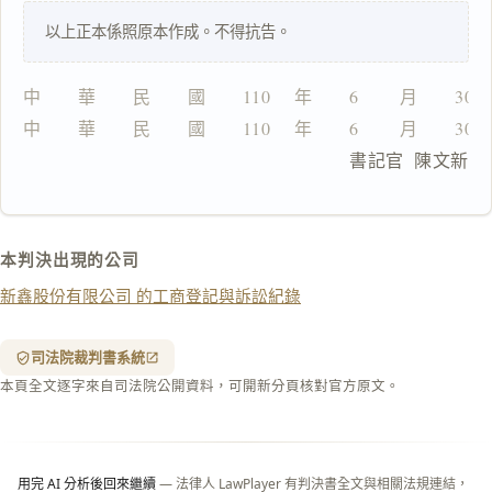
鍵
以上正本係照原本作成。不得抗告。
複
製
全
中　　華　　民　　國　　110 　年　　6 　　月　　30
文
中　　華　　民　　國　　110 　年　　6 　　月　　30
複製給 AI
去換行複製
                                書記官  陳文新
匯出 PDF
精美列印
下載 Word
下載 .md
本判決出現的公司
列印
新鑫股份有限公司 的工商登記與訴訟紀錄
含信
箋底
紋
（關
司法院裁判書系統
閉＝
本頁全文逐字來自司法院公開資料，可開新分頁核對官方原文。
純淨
白
底）
用完 AI 分析後回來繼續
— 法律人 LawPlayer 有判決書全文與相關法規連結，