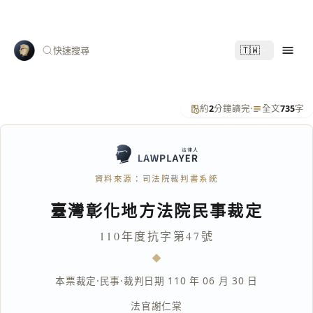
🇹🇼
快速搜尋
約
2
分鐘讀完
·
全文
735
字
資料來源：司法院裁判書系統
臺灣彰化地方法院民事裁定
110年度抗字第47號
本票裁定
·
民事
·
裁判日期 110 年 06 月 30 日
法官
謝仁棠