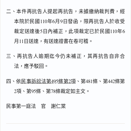
閱讀
研究
二、本件再抗告人提起再抗告，未據繳納裁判費，經
本院於民國110年6月9日發函，限再抗告人於收受
裁定送達後5日內補正，此項裁定已於民國110年6
搜尋本
月11日送達，有送達證書在卷可稽。
三、再抗告人逾期迄今仍未補正，其再抗告自非合
法，應予駁回。
主
文
四、依
民事訴訟法第495條第2項
、第481條、第442條第
理
2項、第95條、第78條裁定如主文。
由
民事第一庭法 官 謝仁棠
一