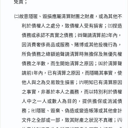
免責；
㈡故意隱匿、毀損應屬清算財團之財產，或為其他不
利於債權人之處分，致債權人受有損害；㈢捏造
債務或承認不真實之債務；㈣聲請清算前2年內，
因消費奢侈商品或服務、賭博或其他投機行為，
所負債務之總額逾聲請清算時無擔保及無優先權
債務之半數，而生開始清算之原因；㈤於清算聲
請前1年內，已有清算之原因，而隱瞞其事實，使
他人與之為交易致生損害；㈥明知已有清算原因
之事實，非基於本人之義務，而以特別利於債權
人中之一人或數人為目的，提供擔保或消滅債
務；㈦隱匿、毀棄、偽造或變造帳簿或其他會計
文件之全部或一部，致其財產之狀況不真確；㈧