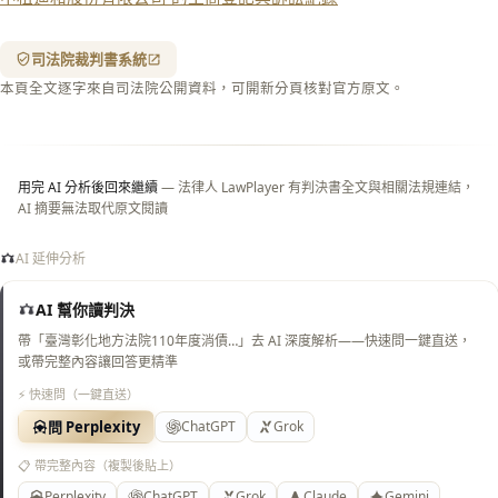
箋底
紋
（關
司法院裁判書系統
閉＝
本頁全文逐字來自司法院公開資料，可開新分頁核對官方原文。
純淨
白
底）
用完 AI 分析後回來繼續
— 法律人 LawPlayer 有判決書全文與相關法規連結，
AI 摘要無法取代原文閱讀
AI 延伸分析
AI 幫你讀判決
帶「臺灣彰化地方法院110年度消債…」去 AI 深度解析——快速問一鍵直送，
或帶完整內容讓回答更精準
⚡ 快速問（一鍵直送）
問 Perplexity
ChatGPT
Grok
📋 帶完整內容（複製後貼上）
Perplexity
ChatGPT
Grok
Claude
Gemini