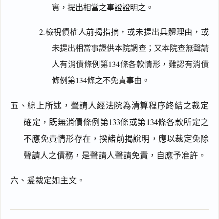
實，提出相當之事證證明之。
2.檢視債權人前揭指摘，或未提出具體理由，或
未提出相當事證供本院調查；又本院查無聲請
人有消債條例第134條各款情形，難認有消債
條例第134條之不免責事由。
閱讀
研究
五、綜上所述，聲請人經法院為清算程序終結之裁定
確定，既無消債條例第133條或第134條各款所定之
不應免責情形存在，揆諸前揭說明，應以裁定免除
搜尋本
聲請人之債務，是聲請人聲請免責，自應予准許。
六、爰裁定如主文。
主
文