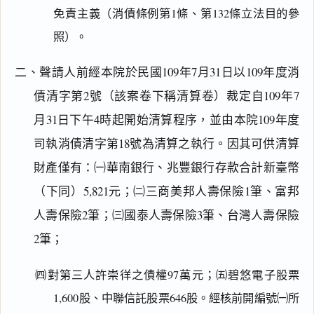
免責主義（消債條例第1條、第132條立法目的參
照）。
二、聲請人前經本院於民國109年7月31日以109年度消
債清字第2號（該案卷下稱清算卷）裁定自109年7
月31日下午4時起開始清算程序，並由本院109年度
司執消債清字第18號為清算之執行。因其可供清算
財產僅有：㈠華南銀行、兆豐銀行存款合計新臺幣
（下同）5,821元；㈡三商美邦人壽保險1筆、富邦
人壽保險2筆；㈢國泰人壽保險3筆、台灣人壽保險
2筆；
㈣對第三人許崇徉之債權97萬元；㈤碧悠電子股票
1,600股、中聯信託股票646股。經核前開編號㈠所