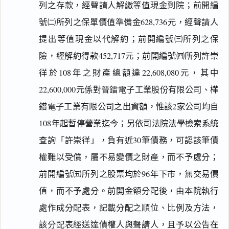
列之存款，經聲請人解繳等值現金到院；前開編
號㈡所列之保單價值準備金628,736元，經聲請人
提出等值現金以代解約；前開編號㈢所列之保
險，經解約得款452,717元；前開編號㈣所列許崇
徉於108年之財產總額達22,608,080元，其中
22,600,000元係對晉鐳電子工業股份有限公司、樺
鐠電子工業有限公司之出資額，惟該2家公司均自
108年起暫停營業迄今；另依司法院法學檢索系統
查詢「許崇徉」，負有近30筆債務，可認該筆債
權難以受償，屬不易變價之財產，而不予處分；
前開編號㈤所列之股票均於96年下市，無交易價
值，而不予處分。前開金額分配後，由本院執行
處作成分配表，記載分配之順位、比例及方法，
該分配表經送達債權人與聲請人，且予以公告在