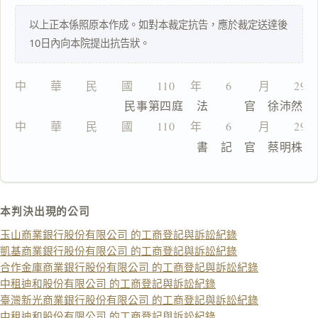
理
以上正本係照原本作成。如對本裁定抗告，應於裁定送達後
由
10日內向本院提出抗告狀。
中　　華　　民　　國　　110 　年　　6 　　月　　29
              民事第四庭    法　　　官　徐沛然
一
中　　華　　民　　國　　110 　年　　6 　　月　　29
鍵
                            書　記　官　蔡明株
複
製
全
文
本判決出現的公司
複製給 AI
去換行複製
玉山商業銀行股份有限公司 的工商登記與訴訟紀錄
匯出 PDF
精美列印
凱基商業銀行股份有限公司 的工商登記與訴訟紀錄
合作金庫商業銀行股份有限公司 的工商登記與訴訟紀錄
下載 Word
下載 .md
中租迪和股份有限公司 的工商登記與訴訟紀錄
臺灣新光商業銀行股份有限公司 的工商登記與訴訟紀錄
列印
中租迪和股份有限公司 的工商登記與訴訟紀錄
含信