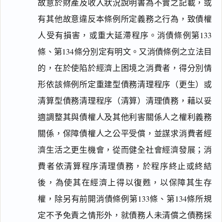
故意於財產及收入狀況說明書為不實之記載，或
有其他故意違反本條例所定義務之行為，致債權
人受有損害，或重大延滯程序。消債條例第133
條、第134條分別定有明文。又消債條例之立法目
的，在於使陷於經濟上困境之消費者，得分別情
形依該條例所定重建型債務清理程序（更生）或
清算型債務清理程序（清算）清理債務，藉以妥
適調整其與債權人及其他利害關係人之權利義務
關係，保障債權人之公平受償，並謀求消費者經
濟生活之更生機會，從而健全社會經濟發展；消
費者依清算程序清理債務，於程序終止或終結
後，為使其在經濟上得以復甦，以保障其生存
權，除另有前開消債條例第133條、第134條所規
定不予免責之情形外，就債務人未清償之債務採