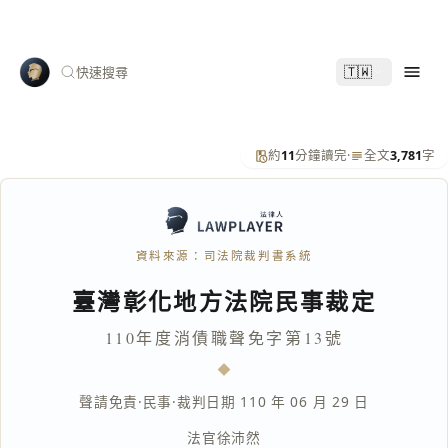
🇹🇼
快速搜尋
約
11
分鐘讀完
·
全文
3,781
字
資料來源：司法院裁判書系統
臺灣彰化地方法院民事裁定
110年度消債職聲免字第13號
聲請免責
·
民事
·
裁判日期 110 年 06 月 29 日
法官
徐沛然