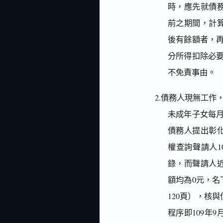
時，應先就債務
前之期間，計
後有餘額者，
分所得扣除必要
不免責事由。
2.債務人現無工作
未成年子女每月
債務人提出彰
權查詢聲請人
錄，而聲請人
額均為0元，名
120頁），核
程序即109年