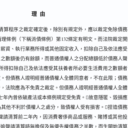
理由
清算程序之裁定確定後，除別有規定外，應以裁定免除債務
理條例（下稱消債條例）第132條定有明文。而法院裁定開
有薪資、執行業務所得或其他固定收入，扣除自己及依法應受
用之數額後仍有餘額，而普通債權人之分配總額低於債務人聲
分所得扣除自己及依法應受其扶養者所必要生活費用之數額者
定。但債務人證明經普通債權人全體同意者，不在此限；債務
者，法院應為不免責之裁定。但債務人證明經普通債權人全體
七年內曾依破產法或本條例規定受免責。故意隱匿、毀損應
為其他不利於債權人之處分，致債權人受有損害。捏造債務
聲請清算前二年內，因消費奢侈商品或服務、賭博或其他投
額逾聲請清算時無擔保及無優先權債務之半數，而生開始清算