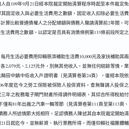
人自109年9月21日經本院裁定開始清算程序時起至本件裁定
算其固定收入與必要生活費用之數額，固定收入扣除必要生活費
再計算比較普通債權人之分配總額與債務人聲請清算前2年間，可
生活費用之數額，以認定是否具有消債條例第133條前段所定之
，每月生活必要費用仰賴慈濟補助生活費10,000元及家扶補助其
各2,079元、2,125元外，別無其他收入，並無任何結餘等情，
化縣田中鎮中低收入戶證明書（見清算卷第24頁），復經本院依
106年度迄今之勞工保險被保險人投保資料，查無聲請人投保之
近三年之稅務電子閘門財產所得調件明細表，其綜合所得稅給付
下僅有81年出廠之汽車一輛等節（見清算卷第111頁至第113頁
與債務人所述情節大抵相符，足認債務人陳述其自本院裁定開始清
9月21日起迄今，並無薪資、執行業務所得，而僅仰賴社福團體