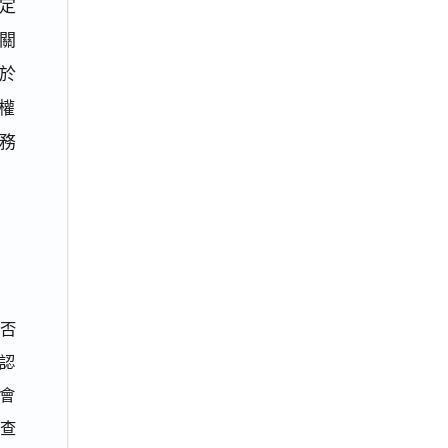
確定
相關
於
先權
務
否
認
會
審查