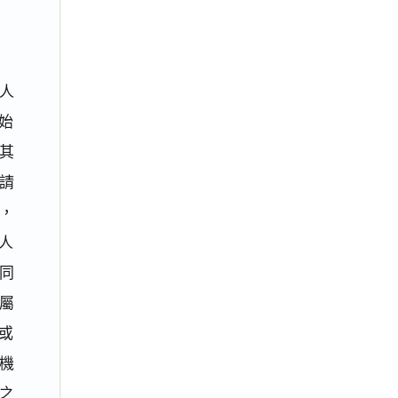
人
始
其
請
，
人
同
屬
或
機
之