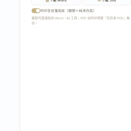
下載 Word
下載 .md
列印含信箋底紋（關閉＝純淨白底）
複製可直接貼到 Word、AI 工具；PDF 由列印視窗「另存為 PDF」輸
出。
匯出 PDF