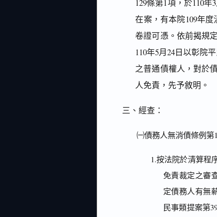
129條第1項，於110
在案，有本院109年度
卷證可憑。依前揭規
110年5月24日以彰
之普通債權人，對於
人免責，先予敘明。
三、經查：
㈠債務人無消債條例第1
1.按法院於清算
免責裁定之審
定債務人有無
民事類提案第3