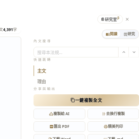
β
📔
研究室
文
4,391
字
閱讀
研究
內文搜尋
搜尋本法規…
快速跳轉
主文
理由
分享與輸出
一鍵複製全文
複製給 AI
去換行複製
匯出 PDF
精美列印