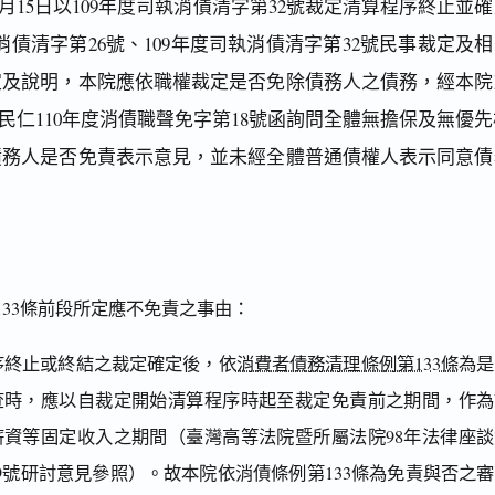
年3月15日以109年度司執消債清字第32號裁定清算程序終止並
消債清字第26號、109年度司執消債清字第32號民事裁定及
定及說明，本院應依職權裁定是否免除債務人之債務，經本院
院平民仁110年度消債職聲免字第18號函詢問全體無擔保及無優
債務人是否免責表示意見，並未經全體普通債權人表示同意債
33條前段所定應不免責之事由：
程序終止或終結之裁定確定後，依
消費者債務清理條例第133條
為是
查時，應以自裁定開始清算程序時起至裁定免責前之期間，作為
薪資等固定收入之期間（臺灣高等法院暨所屬法院98年法律座談
9號研討意見參照）。故本院依消債條例第133條為免責與否之