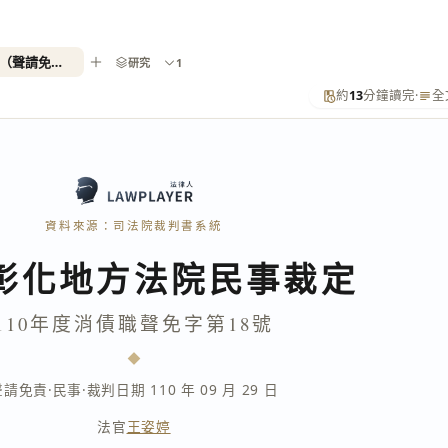
110年度消債職聲免字第18號（聲請免責）
研究
1
約
13
分鐘讀完
·
全
資料來源：司法院裁判書系統
彰化地方法院民事裁定
110年度消債職聲免字第18號
聲請免責
·
民事
·
裁判日期 110 年 09 月 29 日
法官
王姿婷