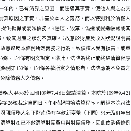
前一年內，已有清算之原因，而隱瞞其事實，使他人與之為交
有清算原因之事實，非基於本人之義務，而以特別利於債權人
，提供擔保或消滅債務。隱匿、毀棄、偽造或變造帳簿或其
部，致其財產之狀況不真確。故意於財產及收入狀況說明書
他故意違反本條例所定義務之行為，致債權人受有損害，或重
33條、134條有明文規定。準此，法院為終止或終結清算程序
條例第133條、134條各款所定之情形者，法院應為不免責之
定免除債務人之債務。
人甲○○於民國109年7月6日聲請清算，本院於109年9月2
清字第26號裁定自同日下午4時起開始清算程序。嗣經本院司法
發現債務人名下財產僅有存款新臺幣（下同）91元及81年出
認清算財產已不敷清算財團費用與財團債務，因此依消債條例