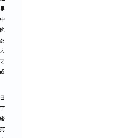
易
中
他
為
大
之
裁
1日
事
廠
第