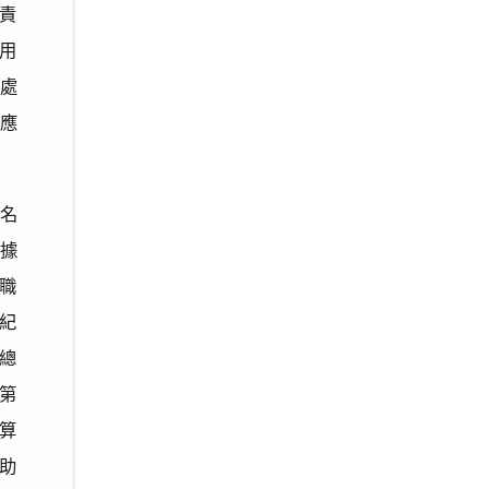
免責
用
處
應
兩名
業據
職
紀
總
、第
算
輔助