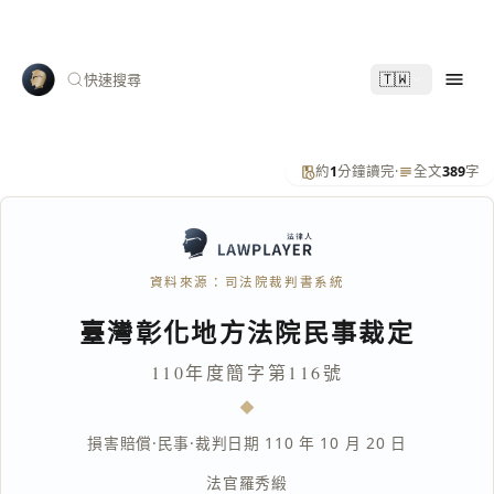
🇹🇼
快速搜尋
約
1
分鐘讀完
·
全文
389
字
資料來源：司法院裁判書系統
臺灣彰化地方法院民事裁定
110年度簡字第116號
損害賠償
·
民事
·
裁判日期 110 年 10 月 20 日
法官
羅秀緞