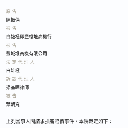
原告
陳振傑
被告
白雄棧即豐棧堆高機行
被告
豐城堆高機有限公司
法定代理人
白雄棧
訴訟代理人
梁基暉律師
被告
葉朝寬
閱讀
研究
上列當事人間請求損害賠償事件，本院裁定如下：