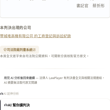
複製給 AI
去換行複製
                                書記官　蔡忻彤
匯出 PDF
精美列印
下載 Word
下載 .md
本判決出現的公司
列印
豐城堆高機有限公司 的工商登記與訴訟紀錄
含信
箋底
紋
（關
司法院裁判書系統
閉＝
本頁全文逐字來自司法院公開資料，可開新分頁核對官方原文。
純淨
白
底）
用完 AI 分析後回來繼續
— 法律人 LawPlayer 有判決書全文與相關法規連結，
AI 摘要無法取代原文閱讀
AI 延伸分析
AI 幫你讀判決