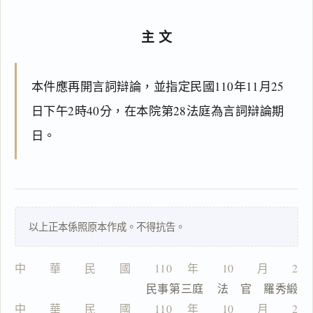
主文
搜尋本
本件應再開言詞辯論，並指定民國110年11月25
日下午2時40分，在本院第28法庭為言詞辯論期
主
日。
文
一
以上正本係照原本作成。不得抗告。
鍵
複
製
中　　華　　民　　國　　110 　年　　10　　月　　20
全
                  民事第三庭    法　官　羅秀緞
文
中　　華　　民　　國　　110 　年　　10　　月　　20