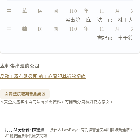
複
製
中　　華　　民　　國　　110 　年　　11　　月　　30
全
                民事第三庭    法　官　林于人
文
中　　華　　民　　國　　110 　年　　11　　月　　30
複製給 AI
去換行複製
                              書記官　卓千鈴
匯出 PDF
精美列印
下載 Word
下載 .md
本判決出現的公司
列印
品勛工程有限公司 的工商登記與訴訟紀錄
含信
箋底
紋
（關
司法院裁判書系統
閉＝
本頁全文逐字來自司法院公開資料，可開新分頁核對官方原文。
純淨
白
底）
用完 AI 分析後回來繼續
— 法律人 LawPlayer 有判決書全文與相關法規連結，
AI 摘要無法取代原文閱讀