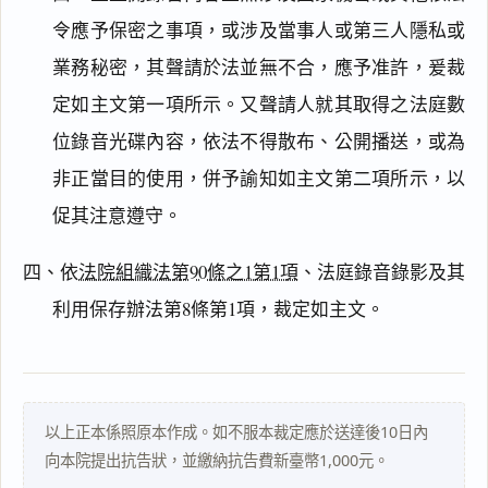
閱讀
研究
令應予保密之事項，或涉及當事人或第三人隱私或
業務秘密，其聲請於法並無不合，應予准許，爰裁
定如主文第一項所示。又聲請人就其取得之法庭數
搜尋本
位錄音光碟內容，依法不得散布、公開播送，或為
非正當目的使用，併予諭知如主文第二項所示，以
促其注意遵守。
主
文
四、依
法院組織法第90條之1第1項
、法庭錄音錄影及其
理
利用保存辦法第8條第1項，裁定如主文。
由
以上正本係照原本作成。如不服本裁定應於送達後10日內
一
向本院提出抗告狀，並繳納抗告費新臺幣1,000元。
鍵