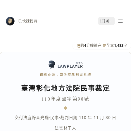
🇹🇼
快速搜尋
約
4
分鐘讀完
·
全文
1,483
字
資料來源：司法院裁判書系統
臺灣彰化地方法院民事裁定
110年度聲字第98號
交付法庭錄音光碟
·
民事
·
裁判日期 110 年 11 月 30 日
法官
林于人