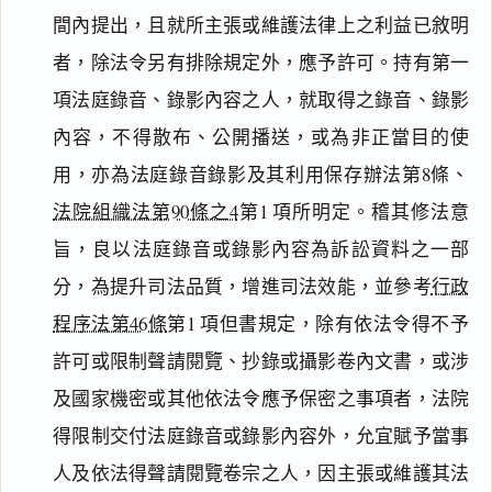
間內提出，且就所主張或維護法律上之利益已敘明
者，除法令另有排除規定外，應予許可。持有第一
項法庭錄音、錄影內容之人，就取得之錄音、錄影
內容，不得散布、公開播送，或為非正當目的使
用，亦為法庭錄音錄影及其利用保存辦法第8條、
法院組織法第90條之4
第1 項所明定。稽其修法意
旨，良以法庭錄音或錄影內容為訴訟資料之一部
分，為提升司法品質，增進司法效能，並參考
行政
程序法第46條
第1 項但書規定，除有依法令得不予
許可或限制聲請閱覽、抄錄或攝影卷內文書，或涉
及國家機密或其他依法令應予保密之事項者，法院
得限制交付法庭錄音或錄影內容外，允宜賦予當事
人及依法得聲請閱覽卷宗之人，因主張或維護其法