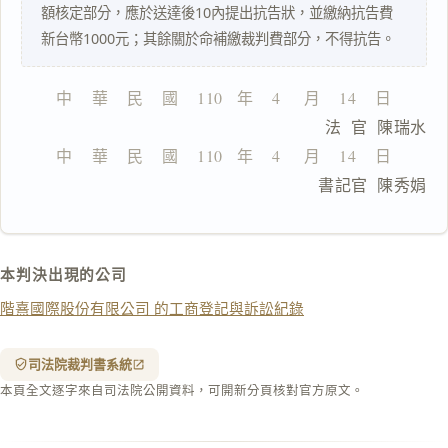
額核定部分，應於送達後10內提出抗告狀，並繳納抗告費
一
新台幣1000元；其餘關於命補繳裁判費部分，不得抗告。
鍵
複
製
中    華    民    國    110   年    4     月    14    日
全
                              法  官  陳瑞水
文
中    華    民    國    110   年    4     月    14    日
複製給 AI
去換行複製
                              書記官  陳秀娟
匯出 PDF
精美列印
下載 Word
下載 .md
本判決出現的公司
列印
階熹國際股份有限公司 的工商登記與訴訟紀錄
含信
箋底
紋
（關
司法院裁判書系統
閉＝
本頁全文逐字來自司法院公開資料，可開新分頁核對官方原文。
純淨
白
底）