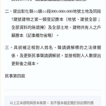
二、提出彰化縣○○鎮○○段000○000○000地號土地及同段
7建號建物之第一類登記謄本〔地號、建號全部；
全部資料均無遮掩〕及全部土地、建物共有人之戶
籍謄本（記事欄勿省略）。
三、具狀補正相對人姓名、聲請調解標的之法律關
係，及更新民事聲請調解狀，並按相對人人數提出
閱讀
研究
更新後之繕本。
民事第四庭
搜尋本
以上正本證明與原本無異。 如不服本裁定關於訴訟標的價