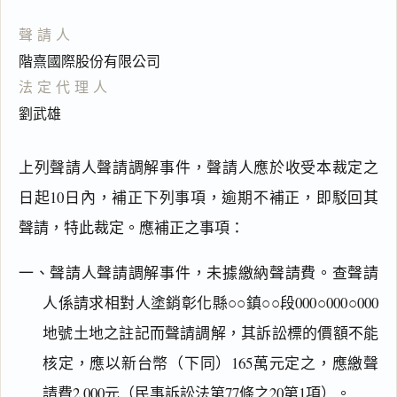
聲請人
階熹國際股份有限公司
法定代理人
劉武雄
上列聲請人聲請調解事件，聲請人應於收受本裁定之
日起10日內，補正下列事項，逾期不補正，即駁回其
聲請，特此裁定。應補正之事項：
一、聲請人聲請調解事件，未據繳納聲請費。查聲請
人係請求相對人塗銷彰化縣○○鎮○○段000○000○000
地號土地之註記而聲請調解，其訴訟標的價額不能
核定，應以新台幣（下同）165萬元定之，應繳聲
請費2,000元（
民事訴訟法第77條之20第1項
）。