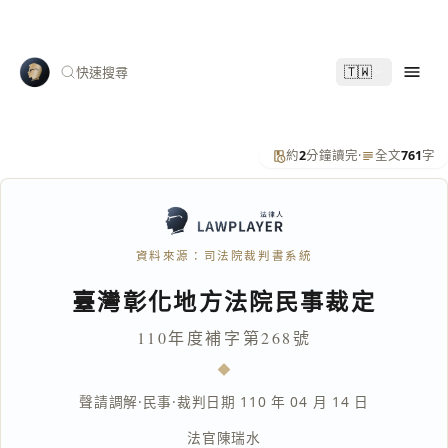
🇹🇼
快速搜尋
約
2
分鐘讀完
·
全文
761
字
資料來源：司法院裁判書系統
臺灣彰化地方法院民事裁定
110年度補字第268號
聲請調解
·
民事
·
裁判日期 110 年 04 月 14 日
法官
陳瑞水