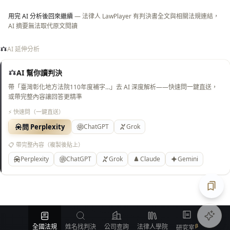
用完 AI 分析後回來繼續
— 法律人 LawPlayer 有判決書全文與相關法規連結，
AI 摘要無法取代原文閱讀
AI 延伸分析
AI 幫你讀判決
帶「臺灣彰化地方法院110年度補字…」去 AI 深度解析——快速問一鍵直送，
或帶完整內容讓回答更精準
⚡ 快速問（一鍵直送）
問 Perplexity
ChatGPT
Grok
📋 帶完整內容（複製後貼上）
Perplexity
ChatGPT
Grok
Claude
Gemini
匯出
全國法規
姓名找判決
公司查詢
法律人學院
研究室