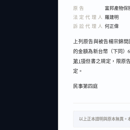
原告
富邦產物保
法定代理人
羅建明
訴訟代理人
何正偉
上列原告與被告楊宗錦間
的金額為新台幣（下同）670
第1項
但書之規定，限原
定。
民事第四庭
以上正本證明與原本無異。