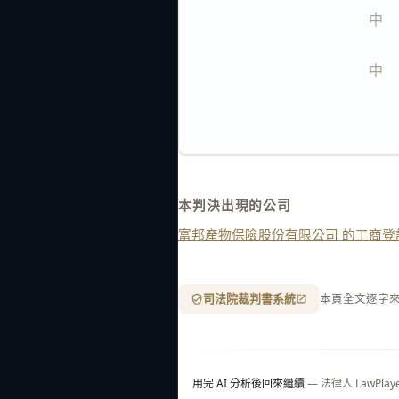
中   
中   
本判決出現的公司
富邦產物保險股份有限公司 的工商登
司法院裁判書系統
本頁全文逐字
用完 AI 分析後回來繼續
— 法律人 LawP