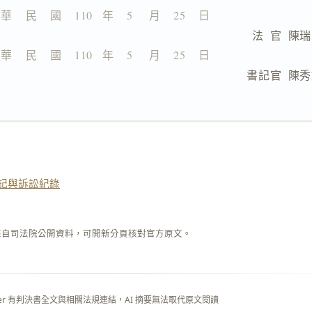
 華    民    國    110   年    5     月    25    日
                              法  官  
 華    民    國    110   年    5     月    25    日
                              書記官  
記與訴訟紀錄
來自司法院公開資料，可開新分頁核對官方原文。
layer 有判決書全文與相關法規連結，AI 摘要無法取代原文閱讀