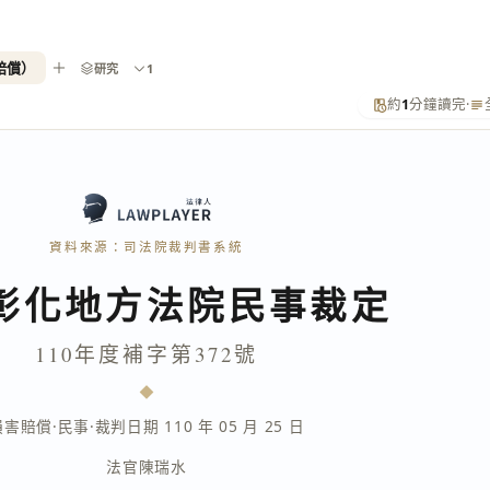
賠償）
研究
1
約
1
分鐘讀完
·
資料來源：司法院裁判書系統
彰化地方法院民事裁定
110年度補字第372號
損害賠償
·
民事
·
裁判日期 110 年 05 月 25 日
法官
陳瑞水