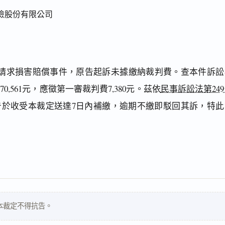
險股份有限公司
請求損害賠償事件，原告起訴未據繳納裁判費。查本件訴訟
,561元，應徵第一審裁判費7,380元。茲依
民事訴訟法第24
告於收受本裁定送達7日內補繳，逾期不繳即駁回其訴，特此
本裁定不得抗告。