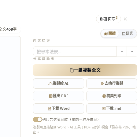
β
📔
研究室
全文
458
字
閱讀
研究
內文搜尋
搜尋本法規…
分享與輸出
一鍵複製全文
複製給 AI
去換行複製
匯出 PDF
精美列印
下載 Word
下載 .md
列印含信箋底紋（關閉＝純淨白底）
複製可直接貼到 Word、AI 工具；PDF 由列印視窗「另存為 PDF」輸
出。