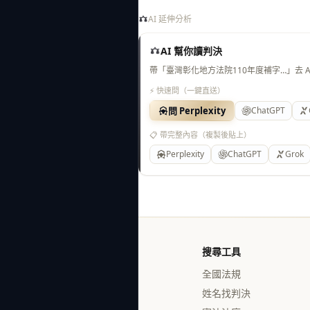
AI 延伸分析
AI 幫你讀判決
帶「臺灣彰化地方法院110年度補字…」去 
⚡ 快速問（一鍵直送）
問 Perplexity
ChatGPT
📋 帶完整內容（複製後貼上）
Perplexity
ChatGPT
Grok
搜尋工具
全國法規
姓名找判決