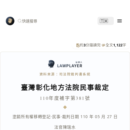
🇹🇼
快速搜尋
約
3
分鐘讀完
·
全文
1,122
字
資料來源：司法院裁判書系統
臺灣彰化地方法院民事裁定
110年度補字第381號
塗銷所有權移轉登記
·
民事
·
裁判日期 110 年 05 月 27 日
法官
陳瑞水