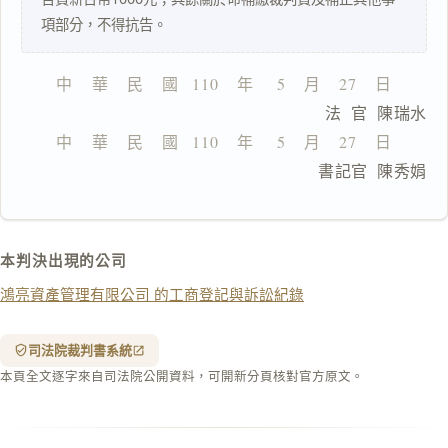
一
項部分，不得抗告。
鍵
複
製
中    華    民    國   110    年     5    月    27    日
全
                              法  官  陳瑞水
文
中    華    民    國   110    年     5    月    27    日
複製給 AI
去換行複製
                              書記官  陳秀娟
匯出 PDF
精美列印
下載 Word
下載 .md
本判決出現的公司
列印
鴻亮資產管理有限公司 的工商登記與訴訟紀錄
含信
箋底
紋
（關
司法院裁判書系統
閉＝
本頁全文逐字來自司法院公開資料，可開新分頁核對官方原文。
純淨
白
底）