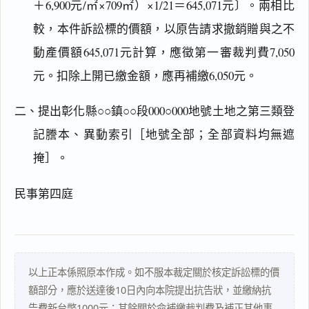
＋6,900元/㎡×709㎡）×1/21＝645,071元〕。兩相比
較，本件訴訟標的價額，以原告請求撤銷贈與之不
動產價額645,071元計算，應徵第一審裁判費7,050
元。扣除上開已繳金額，應再補繳6,050元。
二、提出彰化縣○○鎮○○段000○000地號土地之第三類登
記謄本、異動索引［地號全部；全部資料均無遮
掩］。
閱讀
研究
民事第四庭
搜尋本
以上正本係照原本作成。如不服本裁定關於核定訴訟標的價
額部分，應於送達後10日內向本院提出抗告狀，並繳納抗
告費新台幣1000元；其餘關於命補繳裁判費及補正其他事