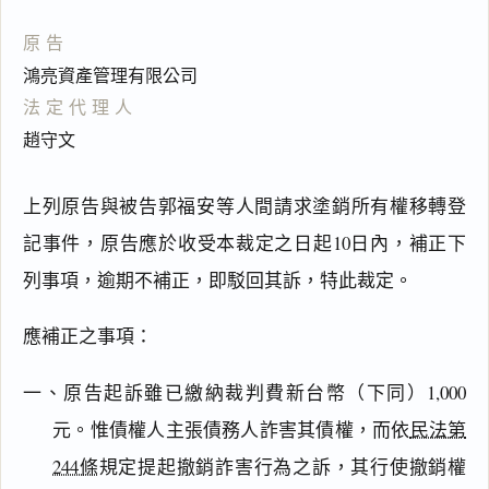
原告
鴻亮資產管理有限公司
法定代理人
趙守文
上列原告與被告郭福安等人間請求塗銷所有權移轉登
記事件，原告應於收受本裁定之日起10日內，補正下
列事項，逾期不補正，即駁回其訴，特此裁定。
應補正之事項：
一、原告起訴雖已繳納裁判費新台幣（下同）1,000
元。惟債權人主張債務人詐害其債權，而依
民法第
244條
規定提起撤銷詐害行為之訴，其行使撤銷權