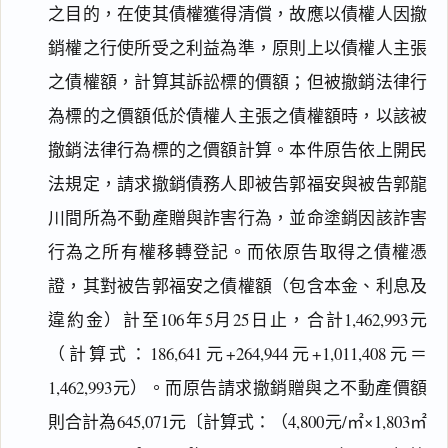
之目的，在使其債權獲得清償，故應以債權人因撤
銷權之行使所受之利益為準，原則上以債權人主張
之債權額，計算其訴訟標的價額；但被撤銷法律行
為標的之價額低於債權人主張之債權額時，以該被
撤銷法律行為標的之價額計算。本件原告依上開民
法規定，請求撤銷債務人即被告郭福安與被告郭龍
川間所為不動產贈與詐害行為，並命塗銷因該詐害
行為之所有權移轉登記。而依原告取得之債權憑
證，其對被告郭福安之債權額（包含本金、利息及
違約金）計至106年5月25日止，合計1,462,993元
（計算式：186,641元+264,944元+1,011,408元＝
1,462,993元）。而原告請求撤銷贈與之不動產價額
則合計為645,071元〔計算式：（4,800元/㎡×1,803㎡