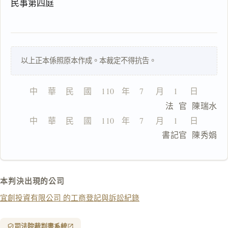
民事第四庭
一
以上正本係照原本作成。本裁定不得抗告。
鍵
複
製
中    華    民    國    110   年    7     月    1     日
全
                              法  官  陳瑞水
文
中    華    民    國    110   年    7     月    1     日
複製給 AI
去換行複製
                              書記官  陳秀娟
匯出 PDF
精美列印
下載 Word
下載 .md
本判決出現的公司
列印
宜創投資有限公司 的工商登記與訴訟紀錄
含信
箋底
紋
（關
司法院裁判書系統