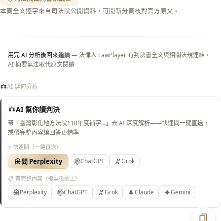
閉＝
本頁全文逐字來自司法院公開資料，可開新分頁核對官方原文。
純淨
白
底）
用完 AI 分析後回來繼續
— 法律人 LawPlayer 有判決書全文與相關法規連結，
AI 摘要無法取代原文閱讀
AI 延伸分析
AI 幫你讀判決
帶「臺灣彰化地方法院110年度補字…」去 AI 深度解析——快速問一鍵直送，
或帶完整內容讓回答更精準
⚡ 快速問（一鍵直送）
問 Perplexity
ChatGPT
Grok
📋 帶完整內容（複製後貼上）
Perplexity
ChatGPT
Grok
Claude
Gemini