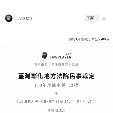
🇹🇼
快速搜尋
約
1
分鐘讀完
·
全文
487
字
資料來源：司法院裁判書系統
臺灣彰化地方法院民事裁定
110年度補字第422號
選派清算人等
·
民事
·
裁判日期 110 年 07 月 01 日
法官
陳瑞水