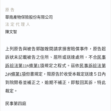
原告
華南產物保險股份有限公司
法定代理人
陳文智
上列原告與被告郭跏媓間請求損害賠償事件，原告起
訴狀未記載被告之住所、居所或送達處所，不合
民事
訴訟法第116條第1項
規定之程式。茲依
民事訴訟法第
249條第1項
但書規定，限原告於收受本裁定送達５日內
閱讀
研究
到院閱卷並補正之，逾期不補正，即駁回其訴，特此
裁定。
民事第四庭
搜尋本