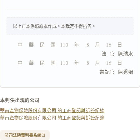
以上正本係照原本作成。本裁定不得抗告。
一
鍵
複
中    華    民    國   110    年     8    月    16    日
製
                              法  官  陳瑞水
全
文
中    華    民    國   110    年     8    月    16    日
                              書記官  陳秀娟
複製給 AI
去換行複製
匯出 PDF
精美列印
本判決出現的公司
下載 Word
下載 .md
華南產物保險股份有限公司 的工商登記與訴訟紀錄
列印
華南產物保險股份有限公司 的工商登記與訴訟紀錄
含信
箋底
紋
（關
司法院裁判書系統
閉＝