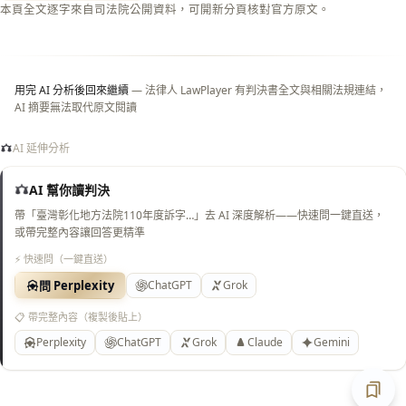
本頁全文逐字來自司法院公開資料，可開新分頁核對官方原文。
純淨
白
底）
用完 AI 分析後回來繼續
— 法律人 LawPlayer 有判決書全文與相關法規連結，
AI 摘要無法取代原文閱讀
AI 延伸分析
AI 幫你讀判決
帶「臺灣彰化地方法院110年度訴字…」去 AI 深度解析——快速問一鍵直送，
或帶完整內容讓回答更精準
⚡ 快速問（一鍵直送）
問 Perplexity
ChatGPT
Grok
📋 帶完整內容（複製後貼上）
Perplexity
ChatGPT
Grok
Claude
Gemini