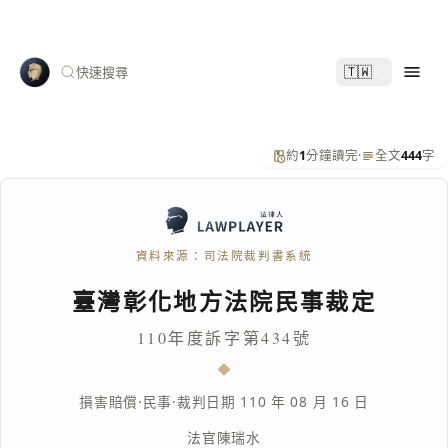
🇹🇼
快速搜尋
約
1
分鐘讀完
·
全文
444
字
資料來源：司法院裁判書系統
臺灣彰化地方法院民事裁定
110年度訴字第434號
損害賠償
·
民事
·
裁判日期 110 年 08 月 16 日
法官
陳瑞水