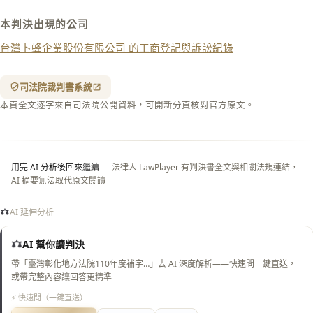
下載 Word
下載 .md
本判決出現的公司
列印
台灣卜蜂企業股份有限公司 的工商登記與訴訟紀錄
含信
箋底
紋
（關
司法院裁判書系統
閉＝
本頁全文逐字來自司法院公開資料，可開新分頁核對官方原文。
純淨
白
底）
用完 AI 分析後回來繼續
— 法律人 LawPlayer 有判決書全文與相關法規連結，
AI 摘要無法取代原文閱讀
AI 延伸分析
AI 幫你讀判決
帶「臺灣彰化地方法院110年度補字…」去 AI 深度解析——快速問一鍵直送，
或帶完整內容讓回答更精準
⚡ 快速問（一鍵直送）