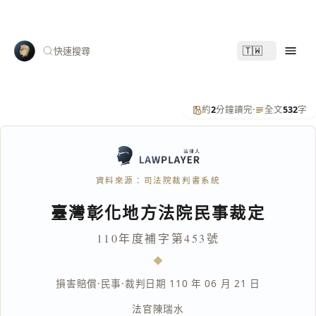
🇹🇼
快速搜尋
約
2
分鐘讀完
·
全文
532
字
資料來源：司法院裁判書系統
臺灣彰化地方法院民事裁定
110年度補字第453號
損害賠償
·
民事
·
裁判日期 110 年 06 月 21 日
法官
陳瑞水