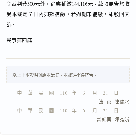
令裁判費500元外，尚應補繳144,116元。茲限原告於收
閱讀
研究
受本裁定７日內如數補繳，若逾期未補繳，即駁回其
訴。
搜尋本
民事第四庭
一
以上正本證明與原本無異。本裁定不得抗告。
鍵
複
製
中    華    民    國    110   年    6     月    21    日
全
                              法  官  陳瑞水
文
中    華    民    國    110   年    6     月    21    日
複製給 AI
去換行複製
                              書記官  陳秀娟
匯出 PDF
精美列印