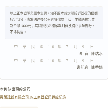
搜尋本
以上正本證明與原本無異。如不服本裁定關於訴訟標的價額
核定部分，應於送達後10日內提出抗告狀，並繳納抗告費
新台幣1000元；其餘關於命補繳裁判費及補正事項部分，
一
不得抗告。
鍵
複
製
中    華    民    國    110   年    7     月    9     日
全
                              法  官  陳瑞水
文
中    華    民    國    110   年    7     月    9     日
複製給 AI
去換行複製
                              書記官  陳秀娟
匯出 PDF
精美列印
下載 Word
下載 .md
本判決出現的公司
列印
惠萊建設有限公司 的工商登記與訴訟紀錄
含信
箋底
紋