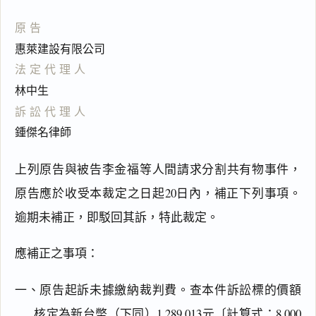
原告
惠萊建設有限公司
法定代理人
林中生
訴訟代理人
鍾傑名律師
上列原告與被告李金福等人間請求分割共有物事件，
原告應於收受本裁定之日起20日內，補正下列事項。
逾期未補正，即駁回其訴，特此裁定。
應補正之事項：
一、原告起訴未據繳納裁判費。查本件訴訟標的價額
核定為新台幣（下同）1,289,013元〔計算式：8,000