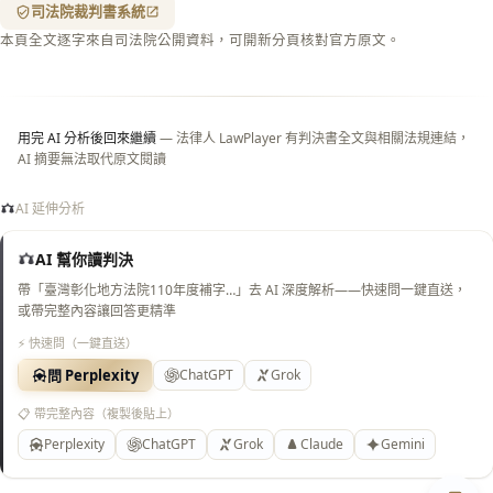
（關
司法院裁判書系統
閉＝
本頁全文逐字來自司法院公開資料，可開新分頁核對官方原文。
純淨
白
底）
用完 AI 分析後回來繼續
— 法律人 LawPlayer 有判決書全文與相關法規連結，
AI 摘要無法取代原文閱讀
AI 延伸分析
AI 幫你讀判決
帶「臺灣彰化地方法院110年度補字…」去 AI 深度解析——快速問一鍵直送，
或帶完整內容讓回答更精準
⚡ 快速問（一鍵直送）
問 Perplexity
ChatGPT
Grok
📋 帶完整內容（複製後貼上）
Perplexity
ChatGPT
Grok
Claude
Gemini