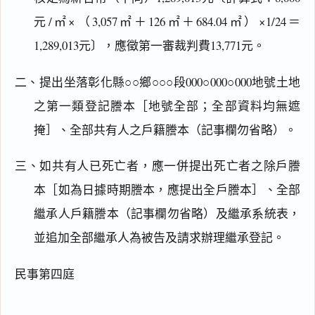
元/㎡×（3,057㎡＋126㎡＋684.04㎡）×1/24＝
1,289,013元〕，應徵第一審裁判費13,771元。
二、提出坐落彰化縣○○鄉○○○段000○000○000地號土地
之第一類登記謄本［地號全部；全部資料均無遮
掩］、全部共有人之戶籍謄本（記事欄勿省略）。
三、如共有人已死亡者，應一併提出死亡者之除戶謄
本［如為日據時期謄本，應提出全戶謄本］、全部
繼承人戶籍謄本（記事欄勿省略）及繼承系統表，
並追加全部繼承人為被告及請求辦理繼承登記。
閱讀
研究
民事第四庭