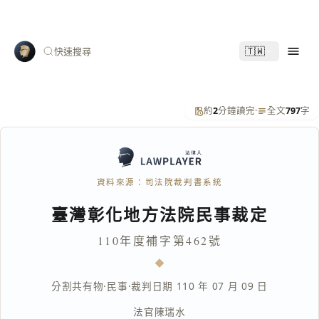
🇹🇼
快速搜尋
約
2
分鐘讀完
·
全文
797
字
資料來源：司法院裁判書系統
臺灣彰化地方法院民事裁定
110年度補字第462號
分割共有物
·
民事
·
裁判日期 110 年 07 月 09 日
法官
陳瑞水