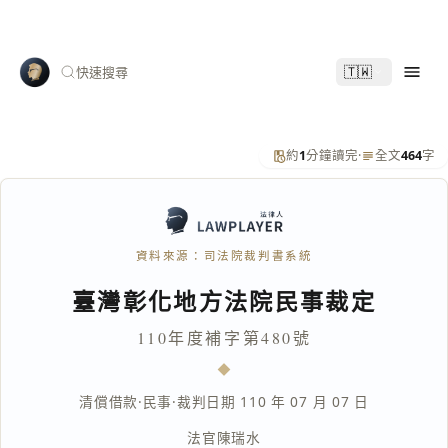
🇹🇼
快速搜尋
約
1
分鐘讀完
·
全文
464
字
資料來源：司法院裁判書系統
臺灣彰化地方法院民事裁定
110年度補字第480號
清償借款
·
民事
·
裁判日期 110 年 07 月 07 日
法官
陳瑞水