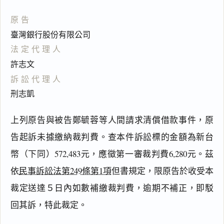
原告
臺灣銀行股份有限公司
法定代理人
許志文
訴訟代理人
刑志凱
上列原告與被告鄭毓蓉等人間請求清償借款事件，原
告起訴未據繳納裁判費。查本件訴訟標的金額為新台
幣（下同）572,483元，應徵第一審裁判費6,280元。茲
依
民事訴訟法第249條第1項
但書規定，限原告於收受本
閱讀
研究
裁定送達５日內如數補繳裁判費，逾期不補正，即駁
回其訴，特此裁定。