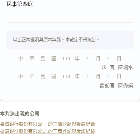
民事第四庭
搜尋本
以上正本證明與原本無異。本裁定不得抗告。
一
鍵
複
中    華    民    國    110   年    7     月    7     日
製
                              法  官  陳瑞水
全
文
中    華    民    國    110   年    7     月    7     日
                              書記官  陳秀娟
複製給 AI
去換行複製
匯出 PDF
精美列印
本判決出現的公司
下載 Word
下載 .md
臺灣銀行股份有限公司 的工商登記與訴訟紀錄
列印
臺灣銀行股份有限公司 的工商登記與訴訟紀錄
含信
箋底