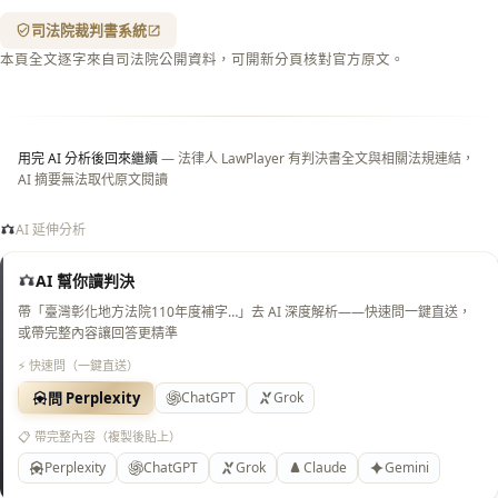
紋
（關
司法院裁判書系統
閉＝
本頁全文逐字來自司法院公開資料，可開新分頁核對官方原文。
純淨
白
底）
用完 AI 分析後回來繼續
— 法律人 LawPlayer 有判決書全文與相關法規連結，
AI 摘要無法取代原文閱讀
AI 延伸分析
AI 幫你讀判決
帶「臺灣彰化地方法院110年度補字…」去 AI 深度解析——快速問一鍵直送，
或帶完整內容讓回答更精準
⚡ 快速問（一鍵直送）
問 Perplexity
ChatGPT
Grok
📋 帶完整內容（複製後貼上）
Perplexity
ChatGPT
Grok
Claude
Gemini