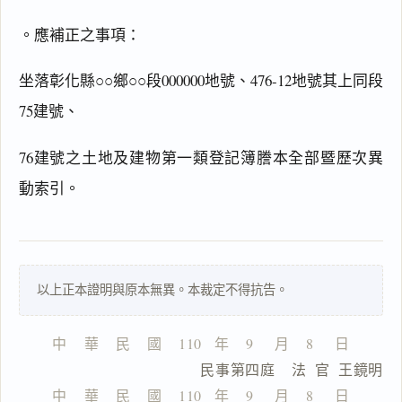
。應補正之事項：
坐落彰化縣○○鄉○○段000000地號、476-12地號其上同段
閱讀
研究
75建號、
76建號之土地及建物第一類登記簿謄本全部暨歷次異
搜尋本
動索引。
一
以上正本證明與原本無異。本裁定不得抗告。
鍵
複
製
中    華    民    國    110   年    9     月    8     日
全
                  民事第四庭    法  官  王鏡明
文
中    華    民    國    110   年    9     月    8     日