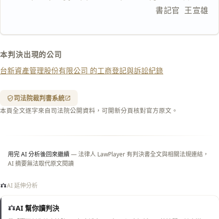
複製給 AI
去換行複製
                                書記官  王宣雄
匯出 PDF
精美列印
下載 Word
下載 .md
本判決出現的公司
列印
台新資產管理股份有限公司 的工商登記與訴訟紀錄
含信
箋底
紋
（關
司法院裁判書系統
閉＝
本頁全文逐字來自司法院公開資料，可開新分頁核對官方原文。
純淨
白
底）
用完 AI 分析後回來繼續
— 法律人 LawPlayer 有判決書全文與相關法規連結，
AI 摘要無法取代原文閱讀
AI 延伸分析
AI 幫你讀判決