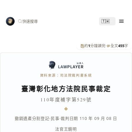
🇹🇼
快速搜尋
約
1
分鐘讀完
·
全文
455
字
資料來源：司法院裁判書系統
臺灣彰化地方法院民事裁定
110年度補字第529號
撤銷遺產分割登記
·
民事
·
裁判日期 110 年 09 月 08 日
法官
王鏡明