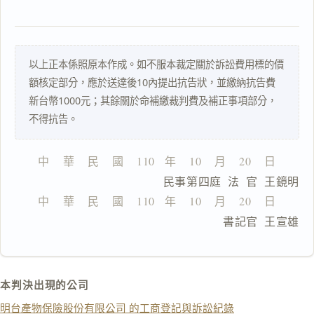
搜尋本
以上正本係照原本作成。如不服本裁定關於訴訟費用標的價
額核定部分，應於送達後10內提出抗告狀，並繳納抗告費
新台幣1000元；其餘關於命補繳裁判費及補正事項部分，
不得抗告。
一
鍵
複
中    華    民    國    110   年    10    月    20    日
製
                  民事第四庭  法  官  王鏡明
全
文
中    華    民    國    110   年    10    月    20    日
                              書記官  王宣雄
複製給 AI
去換行複製
匯出 PDF
精美列印
本判決出現的公司
下載 Word
下載 .md
明台產物保險股份有限公司 的工商登記與訴訟紀錄
列印