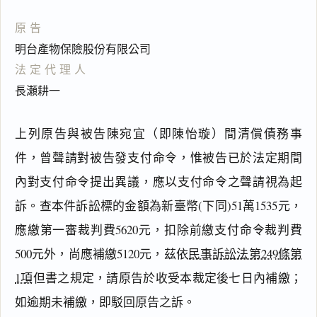
原告
明台產物保險股份有限公司
法定代理人
長瀬耕一
上列原告與被告陳宛宜（即陳怡璇）間清償債務事
件，曾聲請對被告發支付命令，惟被告已於法定期間
內對支付命令提出異議，應以支付命令之聲請視為起
訴。查本件訴訟標的金額為新臺幣(下同)51萬1535元，
應繳第一審裁判費5620元，扣除前繳支付命令裁判費
500元外，尚應補繳5120元，茲依
民事訴訟法第249條第
1項
但書之規定，請原告於收受本裁定後七日內補繳；
閱讀
研究
如逾期未補繳，即駁回原告之訴。