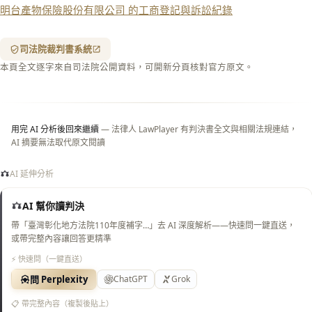
明台產物保險股份有限公司 的工商登記與訴訟紀錄
含信
箋底
紋
（關
司法院裁判書系統
閉＝
本頁全文逐字來自司法院公開資料，可開新分頁核對官方原文。
純淨
白
底）
用完 AI 分析後回來繼續
— 法律人 LawPlayer 有判決書全文與相關法規連結，
AI 摘要無法取代原文閱讀
AI 延伸分析
AI 幫你讀判決
帶「臺灣彰化地方法院110年度補字…」去 AI 深度解析——快速問一鍵直送，
或帶完整內容讓回答更精準
⚡ 快速問（一鍵直送）
問 Perplexity
ChatGPT
Grok
📋 帶完整內容（複製後貼上）