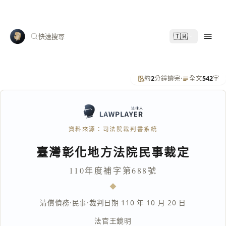
🇹🇼
快速搜尋
約
2
分鐘讀完
·
全文
542
字
資料來源：司法院裁判書系統
臺灣彰化地方法院民事裁定
110年度補字第688號
清償債務
·
民事
·
裁判日期 110 年 10 月 20 日
法官
王鏡明