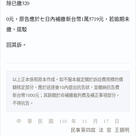
除已繳320
0元，原告應於七日內補繳新台幣1萬5719元，若逾期未
繳，逕駁
閱讀
研究
回其訴。
搜尋本
以上正本係照原本作成。如不服本裁定關於訴訟費用標的價
額核定部分，應於送達後10內提出抗告狀，並繳納抗告費
新台幣1000元；其餘關於命補繳裁判費及補正事項部分，
一
不得抗告。
鍵
複
製
中    華    民    國    110   年    11    月    17    日
全
                  民事第四庭  法  官  王鏡明
文