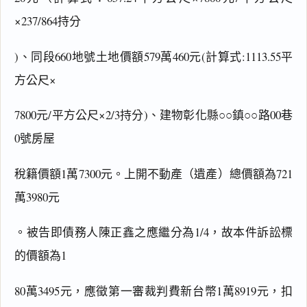
×237/864持分
)、同段660地號土地價額579萬460元(計算式:1113.55平
方公尺×
7800元/平方公尺×2/3持分)、建物彰化縣○○鎮○○路00巷
0號房屋
稅籍價額1萬7300元。上開不動產（遺產）總價額為721
萬3980元
。被告即債務人陳正鑫之應繼分為1/4，故本件訴訟標
的價額為1
80萬3495元，應徵第一審裁判費新台幣1萬8919元，扣