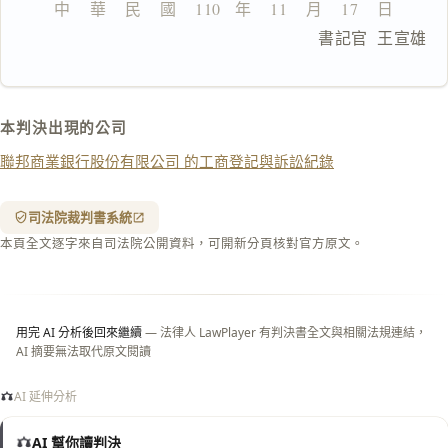
中    華    民    國    110   年    11    月    17    日
複製給 AI
去換行複製
                              書記官  王宣雄
匯出 PDF
精美列印
下載 Word
下載 .md
本判決出現的公司
列印
聯邦商業銀行股份有限公司 的工商登記與訴訟紀錄
含信
箋底
紋
（關
司法院裁判書系統
閉＝
本頁全文逐字來自司法院公開資料，可開新分頁核對官方原文。
純淨
白
底）
用完 AI 分析後回來繼續
— 法律人 LawPlayer 有判決書全文與相關法規連結，
AI 摘要無法取代原文閱讀
AI 延伸分析
AI 幫你讀判決