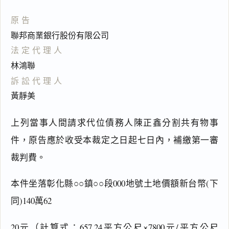
原告
聯邦商業銀行股份有限公司
法定代理人
林鴻聯
訴訟代理人
黃靜美
上列當事人間請求代位債務人陳正鑫分割共有物事
件，原告應於收受本裁定之日起七日內，補繳第一審
裁判費。
本件坐落彰化縣○○鎮○○段000地號土地價額新台幣(下
同)140萬62
20元（計算式：657.24平方公尺×7800元/平方公尺