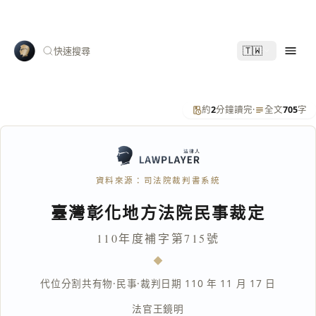
🇹🇼
快速搜尋
約
2
分鐘讀完
·
全文
705
字
資料來源：司法院裁判書系統
臺灣彰化地方法院民事裁定
110年度補字第715號
代位分割共有物
·
民事
·
裁判日期 110 年 11 月 17 日
法官
王鏡明