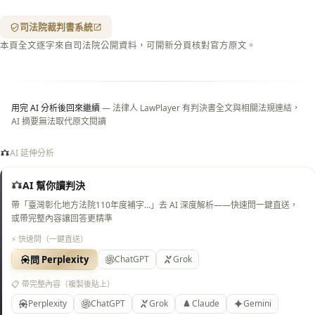
紋
（關
司法院裁判書系統
閉＝
本頁全文逐字來自司法院公開資料，可開新分頁核對官方原文。
純淨
白
底）
用完 AI 分析後回來繼續
— 法律人 LawPlayer 有判決書全文與相關法規連結，
AI 摘要無法取代原文閱讀
AI 延伸分析
AI 幫你讀判決
帶「臺灣彰化地方法院110年度補字…」去 AI 深度解析——快速問一鍵直送，
或帶完整內容讓回答更精準
⚡ 快速問（一鍵直送）
問 Perplexity
ChatGPT
Grok
📋 帶完整內容（複製後貼上）
Perplexity
ChatGPT
Grok
Claude
Gemini