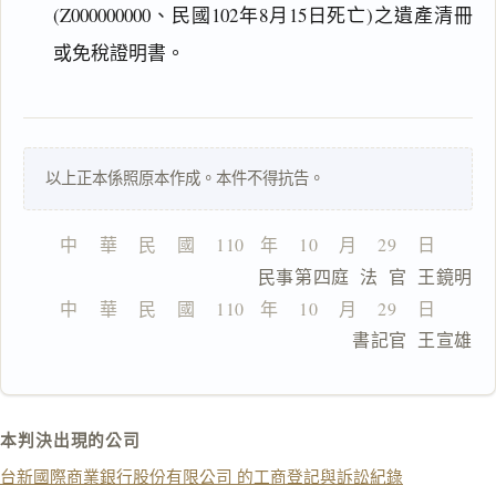
(Z000000000、民國102年8月15日死亡)之遺產清冊
搜尋本
或免稅證明書。
一
以上正本係照原本作成。本件不得抗告。
鍵
複
製
中    華    民    國    110   年    10    月    29    日
全
                  民事第四庭  法  官  王鏡明
文
中    華    民    國    110   年    10    月    29    日
複製給 AI
去換行複製
                              書記官  王宣雄
匯出 PDF
精美列印
下載 Word
下載 .md
本判決出現的公司
列印
台新國際商業銀行股份有限公司 的工商登記與訴訟紀錄
含信
箋底