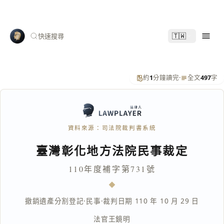
🇹🇼
快速搜尋
約
1
分鐘讀完
·
全文
497
字
資料來源：司法院裁判書系統
臺灣彰化地方法院民事裁定
110年度補字第731號
撤銷遺產分割登記
·
民事
·
裁判日期 110 年 10 月 29 日
法官
王鏡明