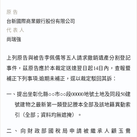
原告
台新國際商業銀行股份有限公司
代表人
尚瑞強
上列原告與被告李佩儒等五人請求撤銷遺產分割登記
事件，茲原告應於本裁定送達翌日起14日內，查報暨
補正下列事項;逾期未補正，逕以裁定駁回其訴：
一、提出坐彰化縣○○市○○段00000地號土地及同段50建
號建物之最新第一類登記謄本全部及該地籍異動索
引（全部；資料均無遮掩）。
閱讀
研究
二、向財政部國稅局申請被繼承人顧玉鴦