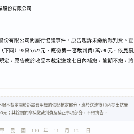
業股份有限公司
股份有限公司間履行協議事件，原告起訴未繳納裁判費。查
同）98萬5,622元，應徵第一審裁判費1萬790元。依
民事
之規定，原告應於收受本裁定送達七日內補繳，逾期不繳，將
不服本裁定關於訴訟費用標的價額核定部分，應於送達後10內提出抗告
00元；其餘關於命補繳裁判費及補正事項部分，不得抗告。
華    民    國    110   年    11    月   12     日