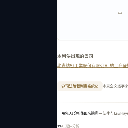
中    
本判決出現的公司
兆豐精密工業股份有限公司 的工商登
司法院裁判書系統
本頁全文逐字
用完 AI 分析後回來繼續
— 法律人 LawP
AI 延伸分析