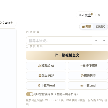
β
📔
研究室
全文
487
字
閱讀
研究
內文搜尋
搜尋本法規…
分享與輸出
一鍵複製全文
複製給 AI
去換行複製
匯出 PDF
精美列印
下載 Word
下載 .md
列印含信箋底紋（關閉＝純淨白底）
複製可直接貼到 Word、AI 工具；PDF 由列印視窗「另存為 PDF」輸
出。