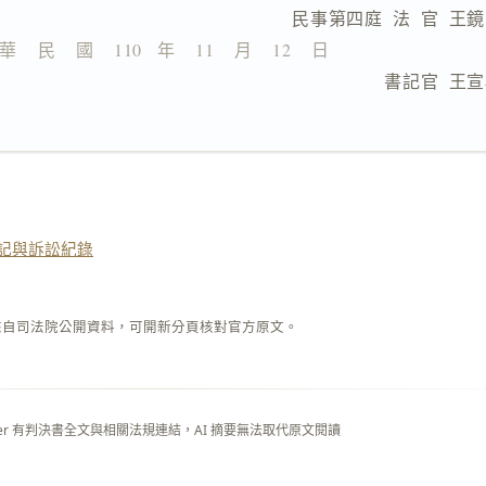
                  民事第四庭  法  官  王
華    民    國    110   年    11    月    12    日
                              書記官  
記與訴訟紀錄
來自司法院公開資料，可開新分頁核對官方原文。
layer 有判決書全文與相關法規連結，AI 摘要無法取代原文閱讀