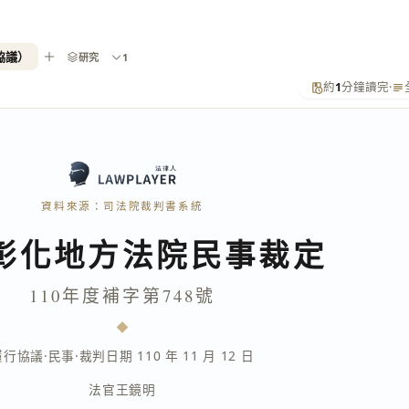
協議）
研究
1
約
1
分鐘讀完
·
資料來源：司法院裁判書系統
彰化地方法院民事裁定
110年度補字第748號
履行協議
·
民事
·
裁判日期 110 年 11 月 12 日
法官
王鏡明