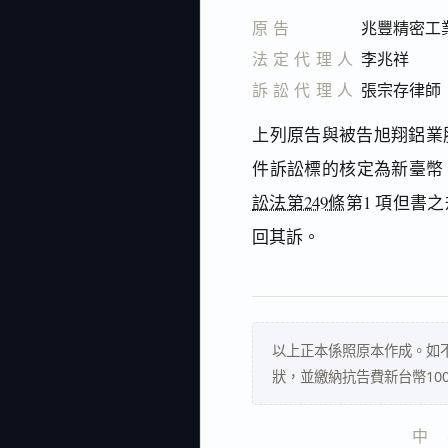
原告
兆豐精密工
法定代理人
李兆祥
訴訟代理人
張宗存律師
上列原告與被告旭翔鋁業
件訴訟標的核定為新臺幣（下
訟法第249條
第1 項但書
回其訴。
以上正本係照原本作成。如
狀，並繳納抗告費新台幣10
中    