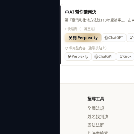
AI 幫你讀判決
帶「臺灣彰化地方法院110年度補字…」去 
⚡ 快速問（一鍵直送）
問 Perplexity
ChatGPT
📋 帶完整內容（複製後貼上）
Perplexity
ChatGPT
Grok
搜尋工具
全國法規
姓名找判決
憲法法庭
判決書檢索