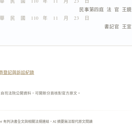
華    民    國    110   年    11    月    23    日
                  民事第四庭  法  官  王
華    民    國    110   年    11    月    23    日
                              書記官  
商登記與訴訟紀錄
來自司法院公開資料，可開新分頁核對官方原文。
layer 有判決書全文與相關法規連結，AI 摘要無法取代原文閱讀