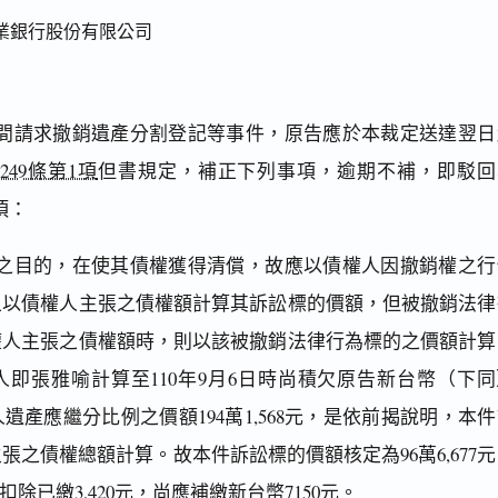
業銀行股份有限公司
間請求撤銷遺產分割登記等事件，原告應於本裁定送達翌日
49條第1項
但書規定，補正下列事項，逾期不補，即駁回
項：
之目的，在使其債權獲得清償，故應以債權人因撤銷權之行
上以債權人主張之債權額計算其訴訟標的價額，但被撤銷法律
權人主張之債權額時，則以該被撤銷法律行為標的之價額計算
即張雅喻計算至110年9月6日時尚積欠原告新台幣（下同
務人遺產應繼分比例之價額194萬1,568元，是依前揭說明，本
張之債權總額計算。故本件訴訟標的價額核定為96萬6,677
扣除已繳3,420元，尚應補繳新台幣7150元。