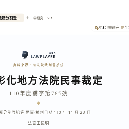
110年度補字第765號（撤銷遺產分割登記等）
研究
1
約
3
分鐘讀完
·
全
資料來源：司法院裁判書系統
彰化地方法院民事裁定
110年度補字第765號
產分割登記等
·
民事
·
裁判日期 110 年 11 月 23 日
法官
王鏡明