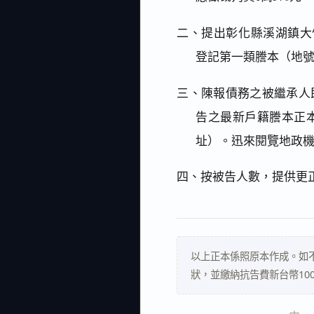
二、提出彰化縣溪湖鎮大竹段660
登記第一類謄本（地
三、陳報債務之被繼承人
告之最新戶籍謄本正
址）。迅來閱覽地政
四、按被告人數，提供更
以上正本係照原本作成。如
狀，並繳納抗告費新台幣10