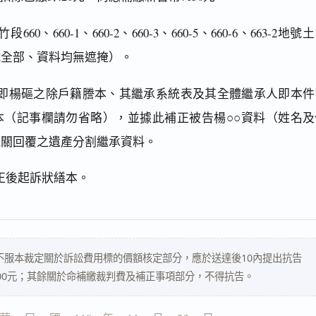
、660-1、660-2、660-3、660-5、660-6、663-2地號
號全部、資料均無遮掩）。
即楊𥕥之除戶籍謄本、其繼承系統表及其全體繼承人即本件
本（記事欄請勿省略），並據此補正被告楊○○資料（姓名及
機關回覆之遺產分割繼承資料。
正後起訴狀繕本。
不服本裁定關於訴訟費用標的價額核定部分，應於送達後10內提出抗告
00元；其餘關於命補繳裁判費及補正事項部分，不得抗告。