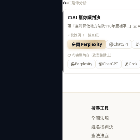
AI 延伸分析
AI 幫你讀判決
帶「臺灣彰化地方法院110年度補字…」去 
⚡ 快速問（一鍵直送）
問 Perplexity
ChatGPT
📋 帶完整內容（複製後貼上）
Perplexity
ChatGPT
Grok
搜尋工具
全國法規
姓名找判決
憲法法庭