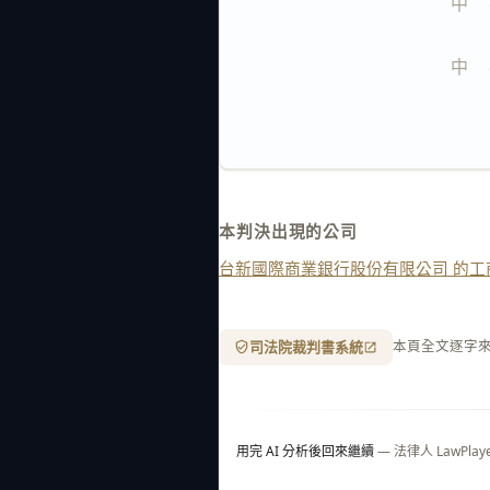
中    
中    
本判決出現的公司
台新國際商業銀行股份有限公司 的工
司法院裁判書系統
本頁全文逐字
用完 AI 分析後回來繼續
— 法律人 LawP