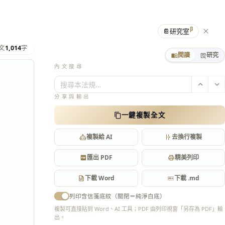
β
📔
研究室
文
1,014
字
閱讀
研究
內文搜尋
搜尋本法規…
分享與輸出
一鍵複製全文
複製給 AI
去換行複製
匯出 PDF
精美列印
下載 Word
下載 .md
列印含信箋底紋（關閉＝純淨白底）
複製可直接貼到 Word、AI 工具；PDF 由列印視窗「另存為 PDF」輸
出。