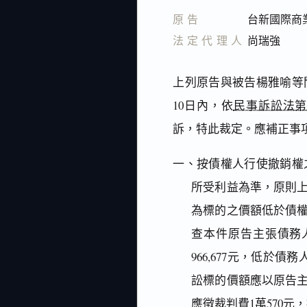
原告
台新國際商
法定代理人
尚瑞強
上列原告與被告楊雅喻等
10日內，依
民事訴訟法第2
訴，特此裁定。應補正事
一、按債權人行使撤銷權
所受利益為準，原則
為標的之價額低於債
查本件原告主張債務人
966,677元，低於債
訟標的價額應以原告主
應徵裁判費1萬570元，