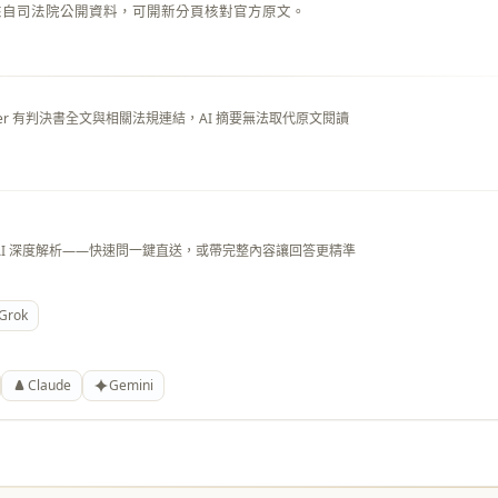
來自司法院公開資料，可開新分頁核對官方原文。
layer 有判決書全文與相關法規連結，AI 摘要無法取代原文閱讀
AI 深度解析——快速問一鍵直送，或帶完整內容讓回答更精準
Grok
Claude
Gemini