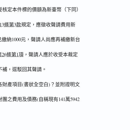
爰核定本件標的價額為新臺幣（下同）
3條第3款
規定，應徵收聲請費用新
已繳納1000元，聲請人尚應再補繳新台
26條第1項
，聲請人應於收受本裁定
不補，逕駁回其聲請。
財產項目(書狀全空白)？並附證明文
之費用及債務(自稱現有141萬5942