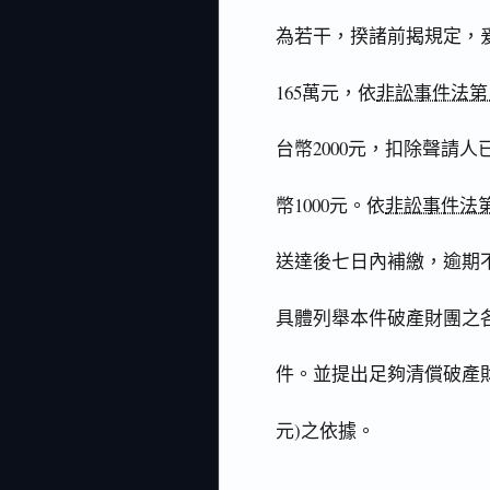
為若干，揆諸前揭規定，
165萬元，依
非訟事件法第1
台幣2000元，扣除聲請人
幣1000元。依
非訟事件法第
送達後七日內補繳，逾期
具體列舉本件破產財團之各
件。並提出足夠清償破產財團
元)之依據。