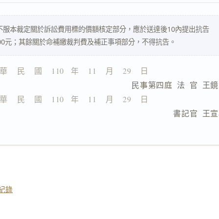
不服本裁定關於訴訟費用標的價額核定部分，應於送達後10內提出抗告
00元；其餘關於命補繳裁判費及補正事項部分，不得抗告。
華    民    國    110   年    11    月    29    日
                  民事第四庭  法  官  王
華    民    國    110   年    11    月    29    日
                              書記官  
紀錄