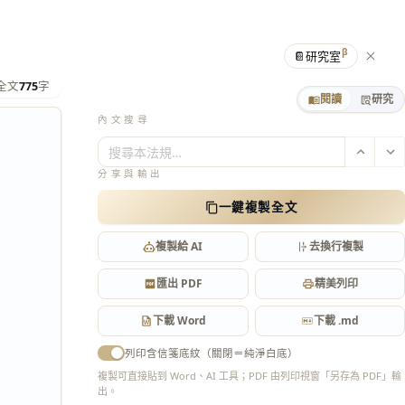
β
📔
研究室
全文
775
字
閱讀
研究
內文搜尋
搜尋本法規…
分享與輸出
一鍵複製全文
複製給 AI
去換行複製
匯出 PDF
精美列印
下載 Word
下載 .md
列印含信箋底紋（關閉＝純淨白底）
複製可直接貼到 Word、AI 工具；PDF 由列印視窗「另存為 PDF」輸
出。