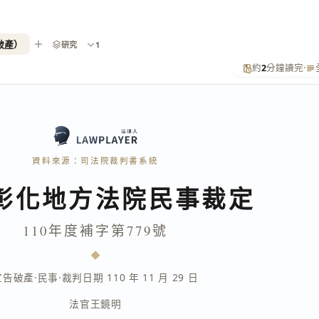
破產）
研究
1
約
2
分鐘讀完
·
資料來源：司法院裁判書系統
彰化地方法院民事裁定
110年度補字第779號
宣告破產
·
民事
·
裁判日期 110 年 11 月 29 日
法官
王鏡明