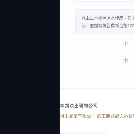
以上正本係照原本作成。如
狀，並繳納抗告費新台幣10
中    
中    
本判決出現的公司
阿里實業有限公司 的工商登記與訴訟