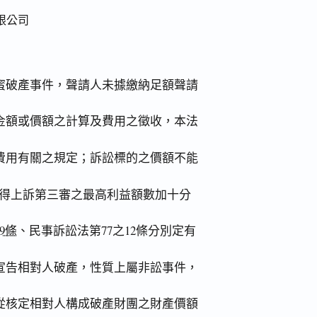
限公司
蜜破產事件，聲請人未據繳納足額聲請
金額或價額之計算及費用之徵收，本法
費用有關之規定；訴訟標的之價額不能
不得上訴第三審之最高利益額數加十分
9條
、民事訴訟法第77之12條分別定有
宣告相對人破產，性質上屬非訟事件，
從核定相對人構成破產財團之財產價額