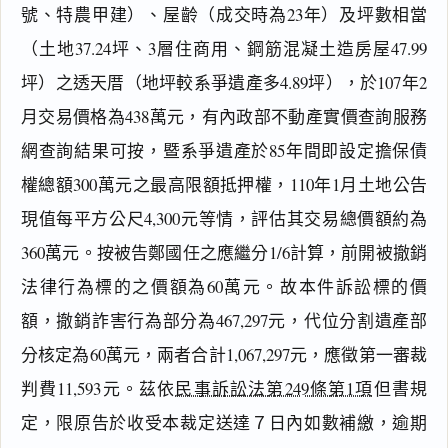
號、特農甲建）、屋齡（成交時為23年）及坪數相當
（土地37.24坪、3層住商用、鋼筋混凝土造房屋47.99
坪）之透天厝（地坪較系爭遺產多4.89坪），於107年2
月交易價格為438萬元，有內政部不動產實價查詢服務
網查詢結果可按，暨系爭遺產於85年間即設定擔保債
權總額300萬元之最高限額抵押權，110年1月土地公告
現值每平方公尺4,300元等情，評估其交易總價額約為
360萬元。按被告鄭國任之應繼分1/6計算，前開被撤銷
法律行為標的之價額為60萬元。故本件訴訟標的價
額，撤銷詐害行為部分為467,297元，代位分割遺產部
分核定為60萬元，兩者合計1,067,297元，應徵第一審裁
閱讀
研究
判費11,593元。茲依
民事訴訟法第249條第1項
但書規
定，限原告於收受本裁定送達７日內如數補繳，逾期