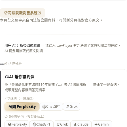
箋底
紋
（關
司法院裁判書系統
閉＝
本頁全文逐字來自司法院公開資料，可開新分頁核對官方原文。
純淨
白
底）
用完 AI 分析後回來繼續
— 法律人 LawPlayer 有判決書全文與相關法規連結，
AI 摘要無法取代原文閱讀
AI 延伸分析
AI 幫你讀判決
帶「臺灣彰化地方法院110年度補字…」去 AI 深度解析——快速問一鍵直送，
或帶完整內容讓回答更精準
⚡ 快速問（一鍵直送）
問 Perplexity
ChatGPT
Grok
📋 帶完整內容（複製後貼上）
Perplexity
ChatGPT
Grok
Claude
Gemini