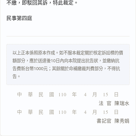
不繳，即駁回其訴，特此裁定。
搜尋本
民事第四庭
一
以上正本係照原本作成。如不服本裁定關於核定訴訟標的價
鍵
複
額部分，應於送達後10日內向本院提出抗告狀，並繳納抗
製
告費新台幣1000元；其餘關於命補繳裁判費部分，不得抗
全
告。
文
複製給 AI
去換行複製
中    華    民    國   110    年     4    月    15    日
                              法  官  陳瑞水
匯出 PDF
精美列印
中    華    民    國   110    年     4    月    15    日
下載 Word
下載 .md
                              書記官  陳秀娟
列印
含信