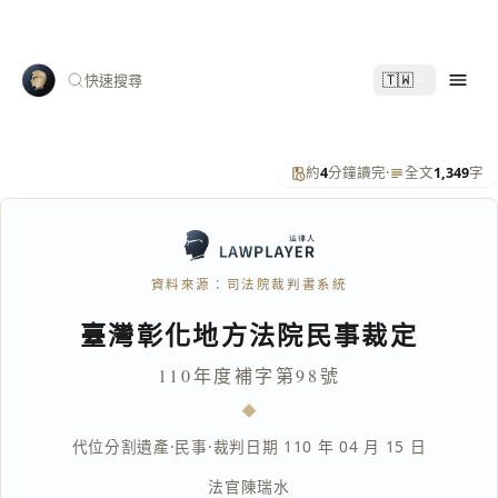
🇹🇼
快速搜尋
約
4
分鐘讀完
·
全文
1,349
字
資料來源：司法院裁判書系統
臺灣彰化地方法院民事裁定
110年度補字第98號
代位分割遺產
·
民事
·
裁判日期 110 年 04 月 15 日
法官
陳瑞水