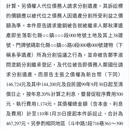
計算。另債權人代位債務人請求分割遺產，其訴訟標
的價額應以被代位之債務人因遺產分割所受利益之價
額為準。本件原告請求撤銷被告就被繼承人鄭秋澤遺
產即坐落彰化縣○○鎮○○○段000地號土地及其上38建
號、門牌號碼彰化縣○○鎮○○路0段000巷000號建物（下
稱系爭遺產）所為分割協議之行為，並命被告鄭李淑
問塗銷分割繼承登記，及代位被告即債務人鄭國任請
求分割遺產。而原告主張之債權為新台幣（下同）
146,724元及其中144,200元及自民國99年9月30日起至清
償日止，按年息20％計算之利息，暨督促程序費用500
元、執行費用1,174元。其債權總金額（含本金、利息
及費用）計至110年1月20日提起本件訴訟止，合計為
467,297元。另參酌相同地區（斗中路2段716巷361～390