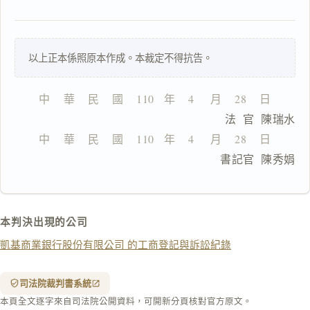
一
以上正本係照原本作成。本裁定不得抗告。
鍵
複
製
中    華    民    國    110   年    4     月    28    日
全
                              法  官  陳瑞水
文
中    華    民    國    110   年    4     月    28    日
複製給 AI
去換行複製
                              書記官  陳秀娟
匯出 PDF
精美列印
下載 Word
下載 .md
本判決出現的公司
列印
凱基商業銀行股份有限公司 的工商登記與訴訟紀錄
含信
箋底
紋
（關
司法院裁判書系統
閉＝
本頁全文逐字來自司法院公開資料，可開新分頁核對官方原文。
純淨