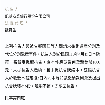
抗告人
凱基商業銀行股份有限公司
法定代理人
魏寶生
上列抗告人與被告鄭國任等人間請求撤銷遺產分割及
代位分割遺產事件，抗告人對於民國110年4月15日本院
第一審裁定提起抗告。查本件應徵裁判費新台幣1000
元，未據抗告人繳納，且未提抗告狀繕本。茲限抗告
閱讀
研究
人於收受本裁定後3日內向本院如數繳納裁判費及提出
抗告狀繕本6份，逾期不補，即駁回抗告。
搜尋本
民事第四庭