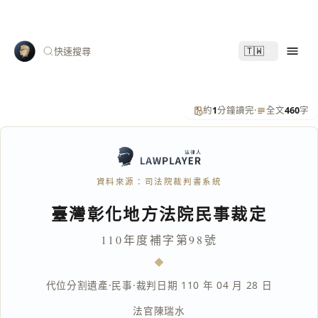
🇹🇼
快速搜尋
約
1
分鐘讀完
·
全文
460
字
資料來源：司法院裁判書系統
臺灣彰化地方法院民事裁定
110年度補字第98號
代位分割遺產
·
民事
·
裁判日期 110 年 04 月 28 日
法官
陳瑞水