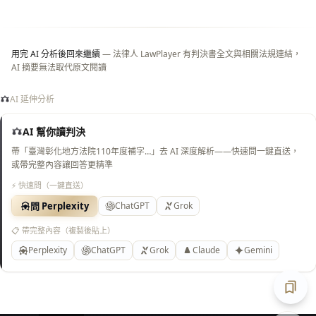
白
底）
用完 AI 分析後回來繼續
— 法律人 LawPlayer 有判決書全文與相關法規連結，
AI 摘要無法取代原文閱讀
AI 延伸分析
AI 幫你讀判決
帶「臺灣彰化地方法院110年度補字…」去 AI 深度解析——快速問一鍵直送，
或帶完整內容讓回答更精準
⚡ 快速問（一鍵直送）
問 Perplexity
ChatGPT
Grok
📋 帶完整內容（複製後貼上）
Perplexity
ChatGPT
Grok
Claude
Gemini
匯出