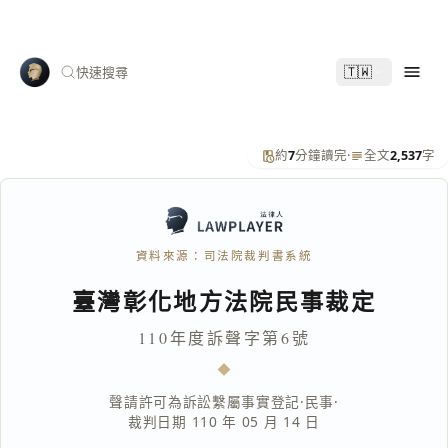
🇹🇼
快速搜尋
約
7
分鐘讀完
·
全文
2,537
字
資料來源：司法院裁判書系統
臺灣彰化地方法院民事裁定
110年度訴聲字第6號
聲請許可為訴訟繫屬事實登記
·
民事
·
裁判日期 110 年 05 月 14 日