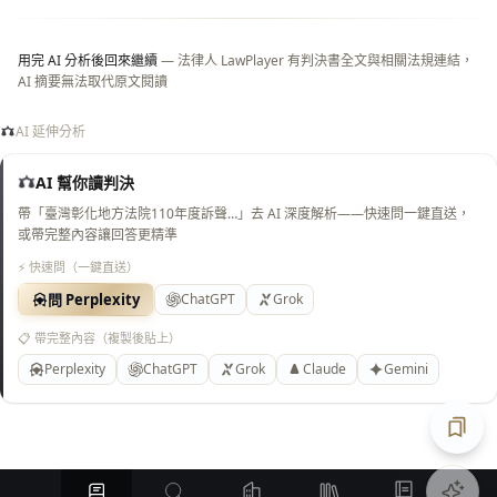
底）
用完 AI 分析後回來繼續
— 法律人 LawPlayer 有判決書全文與相關法規連結，
AI 摘要無法取代原文閱讀
AI 延伸分析
AI 幫你讀判決
帶「臺灣彰化地方法院110年度訴聲…」去 AI 深度解析——快速問一鍵直送，
或帶完整內容讓回答更精準
⚡ 快速問（一鍵直送）
問 Perplexity
ChatGPT
Grok
📋 帶完整內容（複製後貼上）
Perplexity
ChatGPT
Grok
Claude
Gemini
匯出