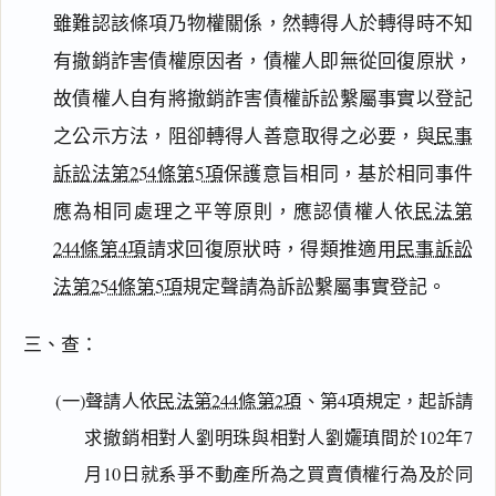
雖難認該條項乃物權關係，然轉得人於轉得時不知
有撤銷詐害債權原因者，債權人即無從回復原狀，
故債權人自有將撤銷詐害債權訴訟繫屬事實以登記
之公示方法，阻卻轉得人善意取得之必要，與
民事
訴訟法第254條第5項
保護意旨相同，基於相同事件
應為相同處理之平等原則，應認債權人依
民法第
244條第4項
請求回復原狀時，得類推適用
民事訴訟
法第254條第5項
規定聲請為訴訟繫屬事實登記。
三、查：
(一)聲請人依
民法第244條第2項
、第4項規定，起訴請
求撤銷相對人劉明珠與相對人劉孋瑱間於102年7
月10日就系爭不動產所為之買賣債權行為及於同