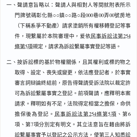
一、聲請意旨略以：聲請人與相對人等間就附表所示
門牌號碼彰化縣○○鎮○○路○段000巷00弄00號房地
（下稱系爭不動產）請求塗銷所有權移轉登記等事
件，現繫屬於本院審理中，爰依
民事訴訟法第254
條第5項
規定，請求為訴訟繫屬事實登記等語。
二、按訴訟標的基於物權關係，且其權利或標的物之
取得、設定、喪失或變更，依法應登記者，於事實
審言詞辯論終結前，原告得聲請受訴法院以裁定許
可為訴訟繫屬事實之登記。前項聲請，應釋明本案
請求。釋明如有不足，法院得定相當之擔保，命供
擔保後為登記。
民事訴訟法第254條第5項
、第6
項、第7項分別定有明文。其立法意旨在藉由將訴
訟繫屬事實予以登記之公示方法，使第三人知悉訟