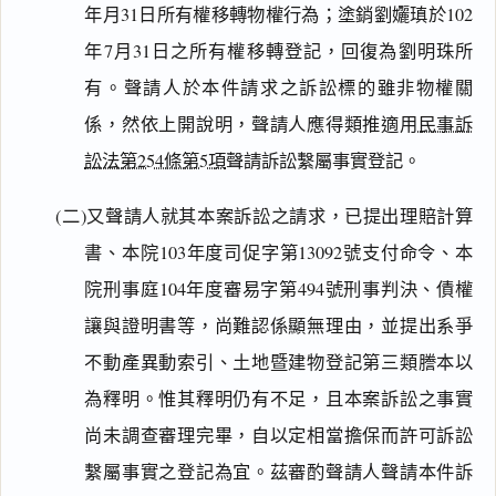
年月31日所有權移轉物權行為；塗銷劉孋瑱於102
年7月31日之所有權移轉登記，回復為劉明珠所
有。聲請人於本件請求之訴訟標的雖非物權關
係，然依上開說明，聲請人應得類推適用
民事訴
訟法第254條第5項
聲請訴訟繫屬事實登記。
(二)又聲請人就其本案訴訟之請求，已提出理賠計算
書、本院103年度司促字第13092號支付命令、本
院刑事庭104年度審易字第494號刑事判決、債權
讓與證明書等，尚難認係顯無理由，並提出系爭
不動產異動索引、土地暨建物登記第三類謄本以
為釋明。惟其釋明仍有不足，且本案訴訟之事實
尚未調查審理完畢，自以定相當擔保而許可訴訟
繫屬事實之登記為宜。茲審酌聲請人聲請本件訴