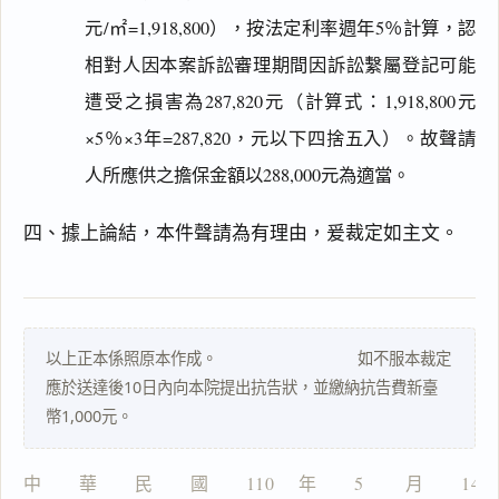
元/㎡=1,918,800），按法定利率週年5％計算，認
相對人因本案訴訟審理期間因訴訟繫屬登記可能
遭受之損害為287,820元（計算式：1,918,800元
閱讀
研究
×5％×3年=287,820，元以下四捨五入）。故聲請
人所應供之擔保金額以288,000元為適當。
搜尋本
四、據上論結，本件聲請為有理由，爰裁定如主文。
主
以上正本係照原本作成。 如不服本裁定
文
應於送達後10日內向本院提出抗告狀，並繳納抗告費新臺
理
幣1,000元。
由
中　　華　　民　　國　　110 　年　　5 　　月　　14