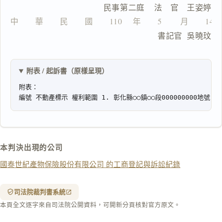
　　　　　　　　　民事第二庭    法　官　王姿婷
中　　華　　民　　國　　110 　年　　5 　　月　　14
一
                                書記官  吳曉玟
鍵
複
製
全
附表 / 起訴書（原樣呈現）
文
複製給 AI
去換行複製
匯出 PDF
精美列印
下載 Word
下載 .md
本判決出現的公司
列印
國泰世紀產物保險股份有限公司 的工商登記與訴訟紀錄
含信
箋底
紋
（關
司法院裁判書系統
閉＝
本頁全文逐字來自司法院公開資料，可開新分頁核對官方原文。
純淨
白