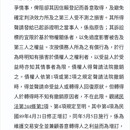
爭情事，俾阻卻其因信賴登記而善意取得，及避免
確定判決效力所及之第三人受不測之損害。其所得
聲請發給已起訴證明之當事人，係指原告；其訴訟
標的宜限於基於物權關係者，以免過度影響被告及
第三人之權益。次按債務人所為之有償行為，於行
為時明知有損害於債權人之權利者，以受益人於受
益時亦知其情事者為限，債權人得聲請法院撤銷
之。債權人依第1項或第2項之規定聲請法院撤銷
時，得並聲請命受益人或轉得人回復原狀。但轉得
人於轉得時不知有撤銷原因者，不在此限。觀諸
民
法第244條第2項
、第4項規定至明。其中第4項為民
國89年4月21日修正增訂，同年5月5日施行，係為
維護交易安全並兼顧善意轉得人之利益而為增訂，