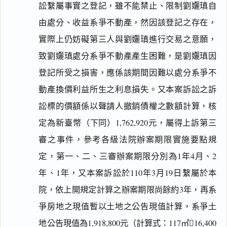
訟繫屬事實之登記，雖不能禁止、限制劉孋瑱自
由處分、收益系爭不動產，然因該登記之存在，
實際上仍妨礙第三人與劉孋瑱進行交易之意願，
致劉孋瑱處分系爭不動產產生困難，是劉孋瑱因
登記所受之損害，應係該期間因難以處分系爭不
動產換價利益所生之利息損失。又本案訴訟之訴
訟標的價額係以聲請人撤銷債權之數額計算，核
定為新臺幣（下同）1,762,920元，屬得上訴第三
審之事件，參考各級法院辦案期限實施要點規
定，第一、二、三審辦案期限分別為1年4月、2
年、1年，又本案訴訟於110年3月19日繫屬於本
院，依上開規定計算之辦案期限尚餘約3年，再系
爭房地之現值暫以土地之公告現值計算，系爭土
地公告現值為1,918,800元（計算式：117㎡16,400