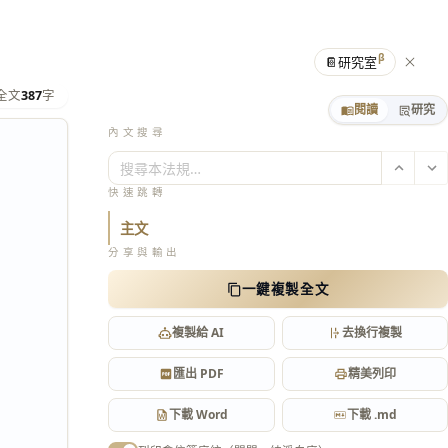
β
📔
研究室
全文
387
字
閱讀
研究
內文搜尋
搜尋本法規…
快速跳轉
主文
分享與輸出
一鍵複製全文
複製給 AI
去換行複製
匯出 PDF
精美列印
下載 Word
下載 .md