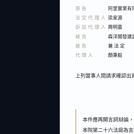
原告
阿里實業有
法定代理人
梁家源
訴訟代理人
周明嘉
被告
森洋開發建
被告
兼 法 定
代理人
顏秉毅
上列當事人間請求確認出
本件應再開言詞辯論，
本院第二十六法庭為言