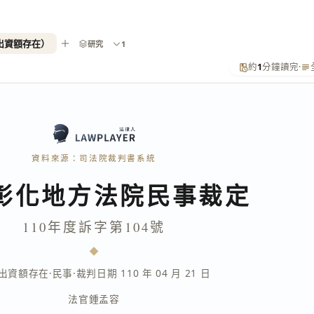
認出資額存在）
研究
1
約
1
分鐘讀完
·
資料來源：司法院裁判書系統
彰化地方法院民事裁定
110年度訴字第104號
出資額存在
·
民事
·
裁判日期 110 年 04 月 21 日
法官
鍾孟容