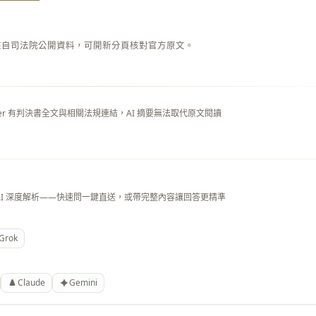
來自司法院公開資料，可開新分頁核對官方原文。
layer 有判決書全文與相關法規連結，AI 摘要無法取代原文閱讀
AI 深度解析——快速問一鍵直送，或帶完整內容讓回答更精準
Grok
Claude
Gemini