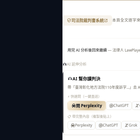
司法院裁判書系統
本頁全文逐字
用完 AI 分析後回來繼續
— 法律人 LawP
AI 延伸分析
AI 幫你讀判決
帶「臺灣彰化地方法院110年度訴字…」去 
⚡ 快速問（一鍵直送）
問 Perplexity
ChatGPT
📋 帶完整內容（複製後貼上）
Perplexity
ChatGPT
Grok