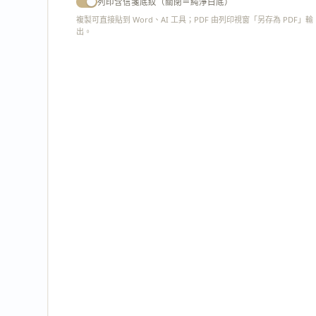
列印含信箋底紋（關閉＝純淨白底）
複製可直接貼到 Word、AI 工具；PDF 由列印視窗「另存為 PDF」輸
出。
匯出 PDF