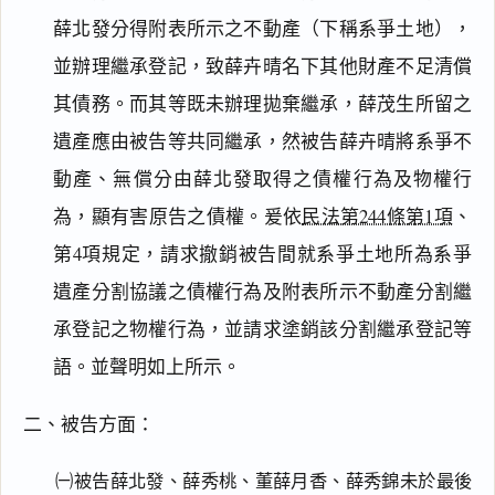
薛北發分得附表所示之不動產（下稱系爭土地），
並辦理繼承登記，致薛卉晴名下其他財產不足清償
其債務。而其等既未辦理拋棄繼承，薛茂生所留之
遺產應由被告等共同繼承，然被告薛卉晴將系爭不
動產、無償分由薛北發取得之債權行為及物權行
為，顯有害原告之債權。爰依
民法第244條第1項
、
第4項規定，請求撤銷被告間就系爭土地所為系爭
遺產分割協議之債權行為及附表所示不動產分割繼
承登記之物權行為，並請求塗銷該分割繼承登記等
語。並聲明如上所示。
二、被告方面：
㈠被告薛北發、薛秀桃、董薛月香、薛秀錦未於最後