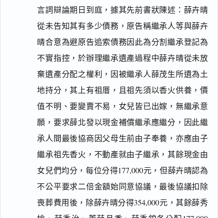
言詞辯論期日到庭，據其先前書狀陳述：薛卉晴
從未告知其有多少債務，原告稱繼承人等與薛卉
晴合意為避原告追索債務因此為分割繼承登記為
不實指控，於辦理繼承遺產過程中薛卉晴從未放
棄遺產分配之權利，因被繼承人薛茂生所遺為土
地持分，其上有祖厝，且祖先須以香火供養，價
值不明、要變賣不易，女兒皆已出嫁，無繼承意
願，要求薛北發以現金補償繼承應繼分，因此繼
承人間最後協商因父母生前由子奉養，亦應由子
繼承祖先香火，不動產就由子繼承，其餘現金由
女兒們均分，每位分得177,000元，但薛卉晴認為
不公平要求二倍金額始同意協議，最後協議扣除
喪葬費用後，除薛卉晴分得354,000元，其餘薛秀