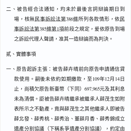
二、被告經合法通知，均未於最後言詞辯論期日到
場，核無
民事訴訟法第386條
所列各款情形，依
民
事訴訟法第385條第1項
前段之規定，爰依原告到場
之訴訟代理人聲請，准其一造辯論而為判決。
貳、實體事項
一、原告起訴主張：被告薛卉晴前向原告申請通信貸
款使用。嗣後未依約如期繳款，至109年12月14日
止，尚積欠原告新臺幣（下同）697,965元及其利息
未為清償。詎被告薛卉晴繼承被繼承人薛茂生如附
表所示之不動產，竟與薛茂生之其他繼承人即被告
薛北發、薛秀桃、薛秀治、董薛月香、薛秀錦成立
遺產分割協議（下稱系爭遺產分割協議），約定由