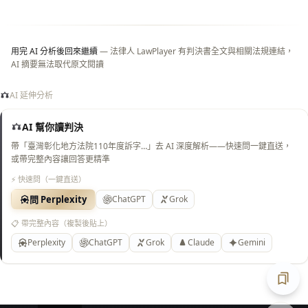
白
底）
用完 AI 分析後回來繼續
— 法律人 LawPlayer 有判決書全文與相關法規連結，
AI 摘要無法取代原文閱讀
AI 延伸分析
AI 幫你讀判決
帶「臺灣彰化地方法院110年度訴字…」去 AI 深度解析——快速問一鍵直送，
或帶完整內容讓回答更精準
⚡ 快速問（一鍵直送）
問 Perplexity
ChatGPT
Grok
📋 帶完整內容（複製後貼上）
Perplexity
ChatGPT
Grok
Claude
Gemini
匯出