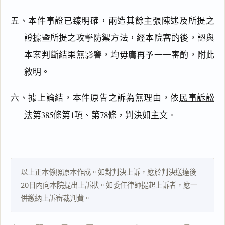
五、本件事證已臻明確，兩造其餘主張陳述及所提之
閱讀
研究
證據暨所提之攻擊防禦方法，經本院審酌後，認與
本案判斷結果無影響，均毋庸再予一一審酌，附此
敘明。
搜尋本
六、據上論結，本件原告之訴為無理由，依
民事訴訟
法第385條第1項
、第78條，判決如主文。
主
文
事
實
以上正本係照原本作成。如對判決上訴，應於判決送達後
及
20日內向本院提出上訴狀。如委任律師提起上訴者，應一
理
併繳納上訴審裁判費。
由