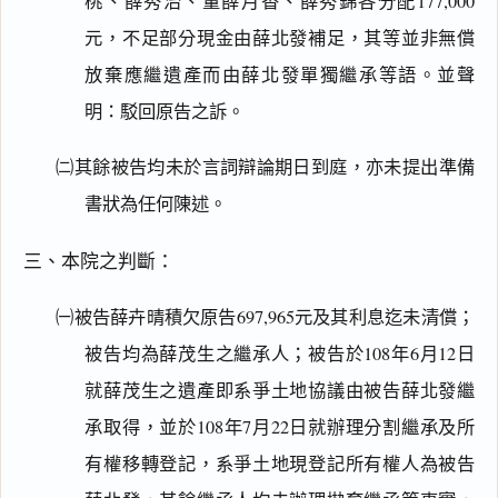
桃、薛秀治、董薛月香、薛秀錦各分配177,000
元，不足部分現金由薛北發補足，其等並非無償
放棄應繼遺產而由薛北發單獨繼承等語。並聲
明：駁回原告之訴。
㈡其餘被告均未於言詞辯論期日到庭，亦未提出準備
書狀為任何陳述。
三、本院之判斷：
㈠被告薛卉晴積欠原告697,965元及其利息迄未清償；
被告均為薛茂生之繼承人；被告於108年6月12日
就薛茂生之遺產即系爭土地協議由被告薛北發繼
承取得，並於108年7月22日就辦理分割繼承及所
有權移轉登記，系爭土地現登記所有權人為被告