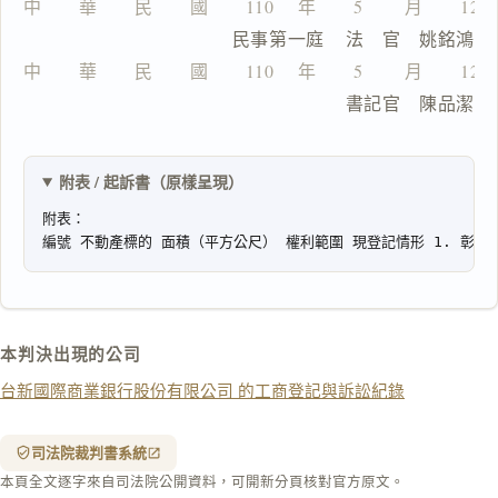
中　　華　　民　　國　　110 　年　　5 　　月　　12
                  民事第一庭    法　官　姚銘鴻
中　　華　　民　　國　　110 　年　　5 　　月　　12
一
                                書記官　陳品潔
鍵
複
製
全
附表 / 起訴書（原樣呈現）
文
複製給 AI
去換行複製
匯出 PDF
精美列印
下載 Word
下載 .md
本判決出現的公司
列印
台新國際商業銀行股份有限公司 的工商登記與訴訟紀錄
含信
箋底
紋
（關
司法院裁判書系統
閉＝
本頁全文逐字來自司法院公開資料，可開新分頁核對官方原文。
純淨