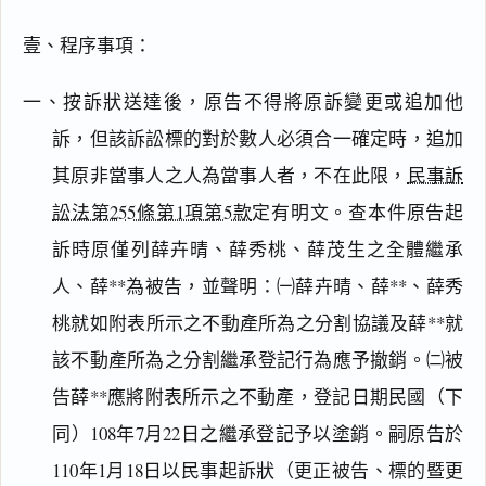
壹、程序事項：
一、按訴狀送達後，原告不得將原訴變更或追加他
訴，但該訴訟標的對於數人必須合一確定時，追加
其原非當事人之人為當事人者，不在此限，
民事訴
訟法第255條第1項第5款
定有明文。查本件原告起
訴時原僅列薛卉晴、薛秀桃、薛茂生之全體繼承
人、薛**為被告，並聲明：㈠薛卉晴、薛**、薛秀
桃就如附表所示之不動產所為之分割協議及薛**就
該不動產所為之分割繼承登記行為應予撤銷。㈡被
告薛**應將附表所示之不動產，登記日期民國（下
同）108年7月22日之繼承登記予以塗銷。嗣原告於
110年1月18日以民事起訴狀（更正被告、標的暨更