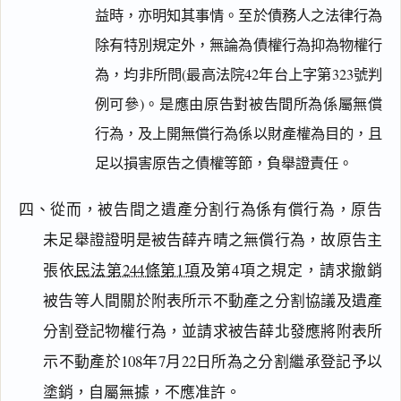
益時，亦明知其事情。至於債務人之法律行為
除有特別規定外，無論為債權行為抑為物權行
為，均非所問(最高法院42年台上字第323號判
例可參)。是應由原告對被告間所為係屬無償
行為，及上開無償行為係以財產權為目的，且
足以損害原告之債權等節，負舉證責任。
四、從而，被告間之遺產分割行為係有償行為，原告
未足舉證證明是被告薛卉晴之無償行為，故原告主
張依
民法第244條第1項
及第4項之規定，請求撤銷
被告等人間關於附表所示不動產之分割協議及遺產
分割登記物權行為，並請求被告薛北發應將附表所
示不動產於108年7月22日所為之分割繼承登記予以
塗銷，自屬無據，不應准許。