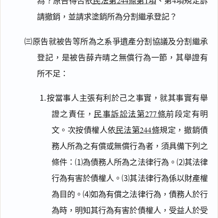
為？原告得否依
民法第244條第1項
、第4項規定訴
請撤銷，並請求塗銷所為分割繼承登記？
㈢原告就被告等所為之系爭遺產分割協議及分割繼承
登記，是被告薛卉晴之無償行為一節，其舉證有
所不足：
⒈按當事人主張有利於己之事實，就其事實有舉
證之責任，
民事訴訟法第277條
前段定有明
文。次按債權人依
民法第244條
規定，撤銷債
務人所為之有償或無償行為者，須具備下列之
條件：⑴為債務人所為之法律行為。⑵其法律
行為有害於債權人。⑶其法律行為係以財產權
為目的。⑷如為有償之法律行為，債務人於行
為時，明知其行為有害於債權人，受益人於受