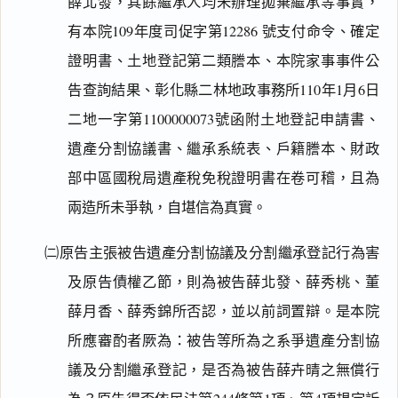
薛北發，其餘繼承人均未辦理拋棄繼承等事實，
有本院109年度司促字第12286 號支付命令、確定
證明書、土地登記第二類謄本、本院家事事件公
告查詢結果、彰化縣二林地政事務所110年1月6日
二地一字第1100000073號函附土地登記申請書、
遺產分割協議書、繼承系統表、戶籍謄本、財政
部中區國稅局遺產稅免稅證明書在卷可稽，且為
兩造所未爭執，自堪信為真實。
㈡原告主張被告遺產分割協議及分割繼承登記行為害
及原告債權乙節，則為被告薛北發、薛秀桃、董
薛月香、薛秀錦所否認，並以前詞置辯。是本院
所應審酌者厥為：被告等所為之系爭遺產分割協
議及分割繼承登記，是否為被告薛卉晴之無償行