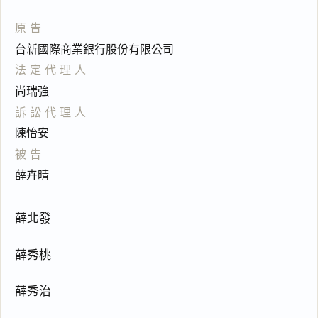
原告
台新國際商業銀行股份有限公司
法定代理人
尚瑞強
訴訟代理人
陳怡安
被告
薛卉晴
薛北發
薛秀桃
薛秀治