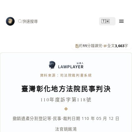
🇹🇼
快速搜尋
約
11
分鐘讀完
·
全文
3,663
字
資料來源：司法院裁判書系統
臺灣彰化地方法院民事判決
110年度訴字第118號
撤銷遺產分割登記等
·
民事
·
裁判日期 110 年 05 月 12 日
法官
姚銘鴻