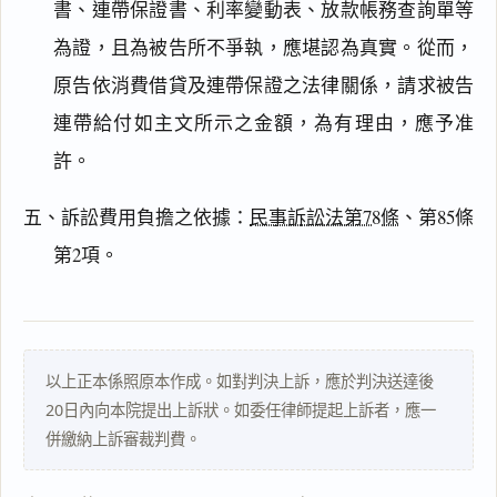
書、連帶保證書、利率變動表、放款帳務查詢單等
為證，且為被告所不爭執，應堪認為真實。從而，
閱讀
研究
原告依消費借貸及連帶保證之法律關係，請求被告
連帶給付如主文所示之金額，為有理由，應予准
許。
搜尋本
五、訴訟費用負擔之依據：
民事訴訟法第78條
、第85條
第2項。
主
文
事
實
以上正本係照原本作成。如對判決上訴，應於判決送達後
及
20日內向本院提出上訴狀。如委任律師提起上訴者，應一
理
併繳納上訴審裁判費。
由