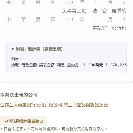
中　　華　　民　　國　　110 　年　　4 　　月　　20
                  民事第三庭    法　官　羅秀緞
中　　華　　民　　國　　110 　年　　4 　　月　　20
一
                                書記官　蔡忻彤
鍵
複
製
全
附表 / 起訴書（原樣呈現）
文
複製給 AI
去換行複製
匯出 PDF
精美列印
下載 Word
下載 .md
本判決出現的公司
列印
合作金庫商業銀行股份有限公司 的工商登記與訴訟紀錄
含信
箋底
紋
（關
司法院裁判書系統
閉＝
本頁全文逐字來自司法院公開資料，可開新分頁核對官方原文。
純淨