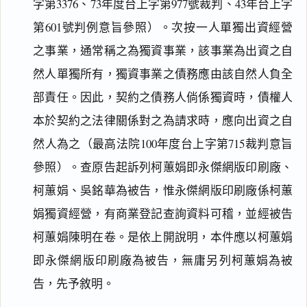
字第3376、73年度台上字第977號裁判、43年台上字
第601號判例意旨參照）。次按一人單獨出資經營
之事業，通常稱之為獨資事業，該事業為出資之自
然人單獨所有，獨資事業之債務應由該自然人負全
部責任。因此，契約之債務人倘係獨資時，債權人
本於契約之法律關係對之為請求時，應向出資之自
然人為之（最高法院100年度台上字第715裁判意旨
參照）。查原告起訴列柯蕙娟即永傑網版印刷廠、
柯蕙娟、吳銘華為被告，惟永傑網版印刷廠係柯蕙
娟獨資經營，有商業登記查詢資料可稽，並經被告
柯蕙娟陳明在卷。是依上開說明，本件應以柯蕙娟
即永傑網版印刷廠為被告，無庸另列柯蕙娟為被
告，先予敘明。