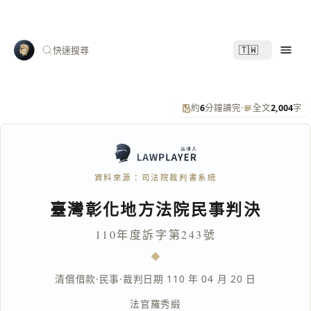
🇹🇼
快速搜尋
約
6
分鐘讀完
·
全文
2,004
字
資料來源：司法院裁判書系統
臺灣彰化地方法院民事判決
110年度訴字第243號
清償借款
·
民事
·
裁判日期 110 年 04 月 20 日
法官
羅秀緞