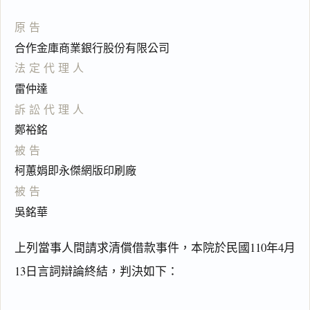
原告
合作金庫商業銀行股份有限公司
法定代理人
雷仲達
訴訟代理人
鄭裕銘
被告
柯蕙娟即永傑網版印刷廠
被告
吳銘華
上列當事人間請求清償借款事件，本院於民國110年4月
13日言詞辯論終結，判決如下：