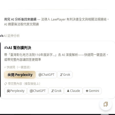
白
底）
用完 AI 分析後回來繼續
— 法律人 LawPlayer 有判決書全文與相關法規連結，
AI 摘要無法取代原文閱讀
AI 延伸分析
AI 幫你讀判決
帶「臺灣彰化地方法院110年度訴字…」去 AI 深度解析——快速問一鍵直送，
或帶完整內容讓回答更精準
⚡ 快速問（一鍵直送）
問 Perplexity
ChatGPT
Grok
📋 帶完整內容（複製後貼上）
Perplexity
ChatGPT
Grok
Claude
Gemini
匯出