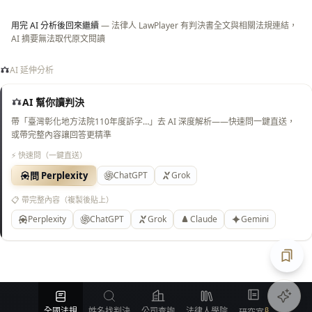
用完 AI 分析後回來繼續
— 法律人 LawPlayer 有判決書全文與相關法規連結，
AI 摘要無法取代原文閱讀
AI 延伸分析
AI 幫你讀判決
帶「臺灣彰化地方法院110年度訴字…」去 AI 深度解析——快速問一鍵直送，
或帶完整內容讓回答更精準
⚡ 快速問（一鍵直送）
問 Perplexity
ChatGPT
Grok
📋 帶完整內容（複製後貼上）
Perplexity
ChatGPT
Grok
Claude
Gemini
匯出
全國法規
姓名找判決
公司查詢
法律人學院