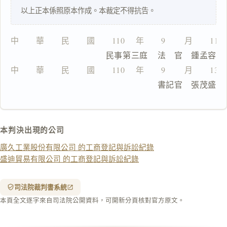
以上正本係照原本作成。本裁定不得抗告。
一
鍵
複
中　　華　　民　　國　　110 　年　　9 　　月　　11
製
                  民事第三庭    法　官　鍾孟容
全
文
中　　華　　民　　國　　110 　年　　9 　　月　　13
                                書記官　張茂盛
複製給 AI
去換行複製
匯出 PDF
精美列印
本判決出現的公司
下載 Word
下載 .md
廣久工業股份有限公司 的工商登記與訴訟紀錄
列印
盛迪貿易有限公司 的工商登記與訴訟紀錄
含信
箋底
紋
（關
司法院裁判書系統
閉＝
本頁全文逐字來自司法院公開資料，可開新分頁核對官方原文。
純淨
白
底）