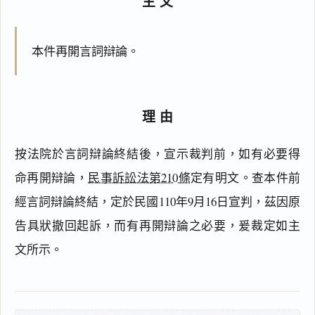
主文
本件再開言詞辯論。
閱讀
研究
理由
搜尋本
按法院於言詞辯論終結後，宣示裁判前，如有必要得
命再開辯論，
民事訴訟法第210條
定有明文。查本件前
經言詞辯論終結，定於民國110年9月16日宣判，茲因原
主
文
告具狀撤回起訴，而有再開辯論之必要，爰裁定如主
理
文所示。
由