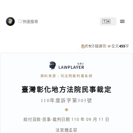
🇹🇼
快速搜尋
約
1
分鐘讀完
·
全文
455
字
資料來源：司法院裁判書系統
臺灣彰化地方法院民事裁定
110年度訴字第303號
給付貨款
·
民事
·
裁判日期 110 年 09 月 11 日
法官
鍾孟容