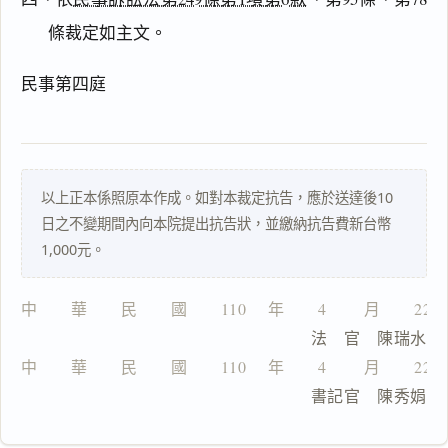
條裁定如主文。
主
文
民事第四庭
理
由
以上正本係照原本作成。如對本裁定抗告，應於送達後10
日之不變期間內向本院提出抗告狀，並繳納抗告費新台幣
一
1,000元。
鍵
複
製
中　　華　　民　　國　　110 　年　　4 　　月　　22
全
                              法　官　陳瑞水
文
中　　華　　民　　國　　110 　年　　4 　　月　　22
複製給 AI
去換行複製
                              書記官　陳秀娟
匯出 PDF
精美列印