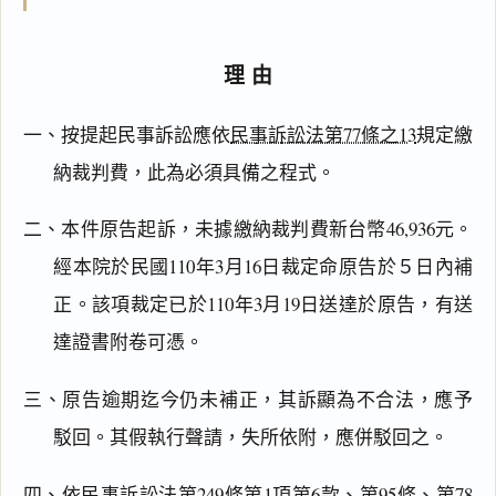
理由
一、按提起民事訴訟應依
民事訴訟法第77條之13
規定繳
納裁判費，此為必須具備之程式。
二、本件原告起訴，未據繳納裁判費新台幣46,936元。
經本院於民國110年3月16日裁定命原告於５日內補
正。該項裁定已於110年3月19日送達於原告，有送
閱讀
研究
達證書附卷可憑。
三、原告逾期迄今仍未補正，其訴顯為不合法，應予
搜尋本
駁回。其假執行聲請，失所依附，應併駁回之。
四、依
民事訴訟法第249條第1項第6款
、第95條、第78