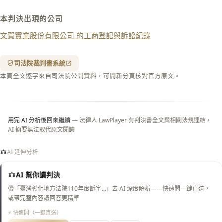
下載 Word
下載 .md
本判決出現的公司
列印
文賀實業股份有限公司 的工商登記與訴訟紀錄
含信
箋底
紋
（關
司法院裁判書系統
閉＝
本頁全文逐字來自司法院公開資料，可開新分頁核對官方原文。
純淨
白
底）
用完 AI 分析後回來繼續
— 法律人 LawPlayer 有判決書全文與相關法規連結，
AI 摘要無法取代原文閱讀
AI 延伸分析
AI 幫你讀判決
帶「臺灣彰化地方法院110年度訴字…」去 AI 深度解析——快速問一鍵直送，
或帶完整內容讓回答更精準
⚡ 快速問（一鍵直送）