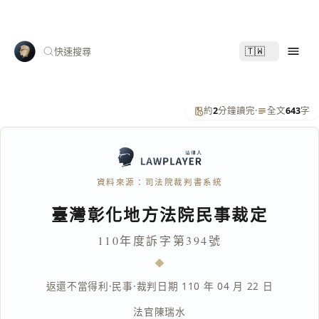
🇹🇼
快速搜尋
約
2
分鐘讀完
·
全文
643
字
資料來源：司法院裁判書系統
臺灣彰化地方法院民事裁定
110年度訴字第394號
返還不當得利
·
民事
·
裁判日期 110 年 04 月 22 日
法官
陳瑞水