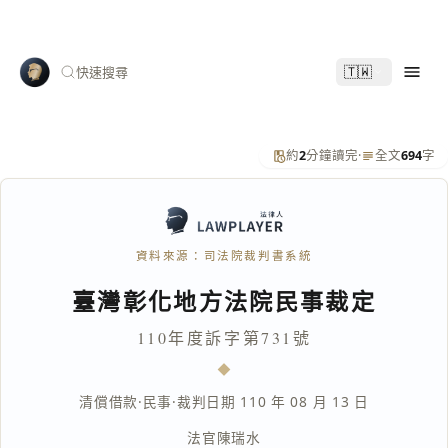
🇹🇼
快速搜尋
約
2
分鐘讀完
·
全文
694
字
資料來源：司法院裁判書系統
臺灣彰化地方法院民事裁定
110年度訴字第731號
清償借款
·
民事
·
裁判日期 110 年 08 月 13 日
法官
陳瑞水