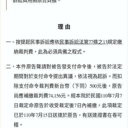
訴訟費用由原告負擔。
理由
一、按提起民事訴訟應依
民事訴訟法第77條之13
規定繳
納裁判費，此為必須具備之程式。
二、本件原告聲請對被告發支付命令後，被告於法定
期間對於支付命令提出異議，依法視為起訴。而扣
除支付命令裁判費新台幣（下同）500元後，原告
尚應補繳裁判費74,156元。經本院於民國110年7月7
日裁定命原告於收受裁定後7日內補繳，此項裁定
已於110年7月15日送達於原告，有送達證書在卷可
閱讀
研究
稽。