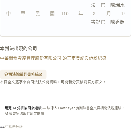
                              法　官　陳瑞水
文
中　　華　　民　　國　 110　　年　　8 　　月　　13
複製給 AI
去換行複製
                              書記官　陳秀娟
匯出 PDF
精美列印
下載 Word
下載 .md
本判決出現的公司
列印
中華開發資產管理股份有限公司 的工商登記與訴訟紀錄
含信
箋底
紋
（關
司法院裁判書系統
閉＝
本頁全文逐字來自司法院公開資料，可開新分頁核對官方原文。
純淨
白
底）
用完 AI 分析後回來繼續
— 法律人 LawPlayer 有判決書全文與相關法規連結，
AI 摘要無法取代原文閱讀
AI 延伸分析