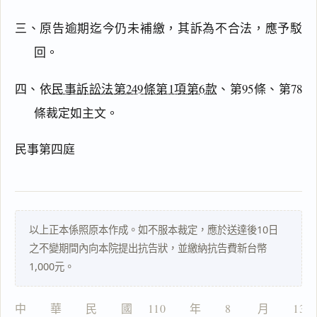
三、原告逾期迄今仍未補繳，其訴為不合法，應予駁
搜尋本
回。
四、依
民事訴訟法第249條第1項第6款
、第95條、第78
條裁定如主文。
主
文
民事第四庭
理
由
以上正本係照原本作成。如不服本裁定，應於送達後10日
之不變期間內向本院提出抗告狀，並繳納抗告費新台幣
一
1,000元。
鍵
複
製
中　　華　　民　　國　 110　　年　　8 　　月　　13
全