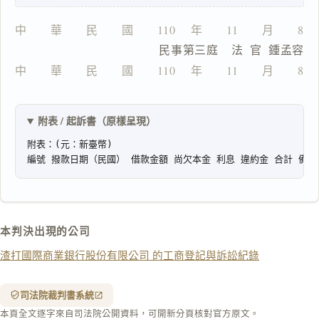
中　　華　　民　　國　　110 　年　　11　　月　　8 
                  民事第三庭    法  官  鍾孟容
一
中　　華　　民　　國　　110 　年　　11　　月　　8 
鍵
複
製
全
附表 / 起訴書（原樣呈現）
文
複製給 AI
去換行複製
匯出 PDF
精美列印
下載 Word
下載 .md
本判決出現的公司
列印
渣打國際商業銀行股份有限公司 的工商登記與訴訟紀錄
含信
箋底
紋
（關
司法院裁判書系統
閉＝
本頁全文逐字來自司法院公開資料，可開新分頁核對官方原文。
純淨