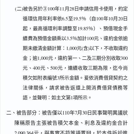
(二)被告另於③100年11月28日申請信用卡使用，約定
循環信用年利率依6.5至19.5％（自100年10月20日
起，最高循環利率調整至19.85％）、預借現金手
續費為預借金額乘以3.5％加計100元、違約金依逾
期未繳清金額計算：1,000元(含)以下，不收取違約
金；逾1,000元，違約第一、二及三期分別收取300
元、400元、500元，連續收取三期為限，迄今尚
積欠如附表編號3所示金額。爰依消費借貸契約之
法律關係，請求被告返還上開消費借貸債務等
語，並聲明：如主文第1項所示。
二、被告部分：被告僅以110年7月30日民事聲明異議狀
陳稱原告主張被告積欠本金、利息及違約金合計
2,090,364元，與事實不符等語置辯，於本件訴訟進