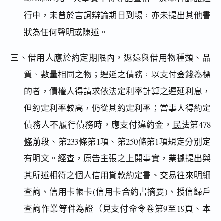
行中，未曾於言詞辯論期日到場，亦未提出其他書
狀為任何聲明或陳述。
三、借用人應於約定期限內，返還與借用物種類、品
質、數量相同之物；遲延之債務，以支付金錢為標
的者，債權人得請求依法定利率計算之遲延利息，
但約定利率較高，仍從其約定利率；當事人得約定
債務人不履行債務時，應支付違約金，
民法第478
條
前段、第233條第1項、第250條第1項規定分別定
有明文。經查，原告主張之上開事實，業據提出與
其所述相符之個人信用貸款約定書、交易往來明細
查詢、信用卡帳卡(信用卡合約書摘要)、授信歸戶
查詢作業等件為證（見支付命令卷第9至19頁、本