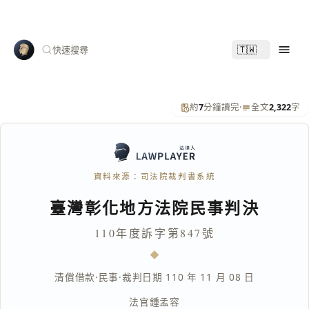
🇹🇼
快速搜尋
約
7
分鐘讀完
·
全文
2,322
字
資料來源：司法院裁判書系統
臺灣彰化地方法院民事判決
110年度訴字第847號
清償借款
·
民事
·
裁判日期 110 年 11 月 08 日
法官
鍾孟容