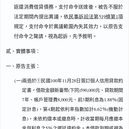
返還消費借貸債務，支付命令送達後，被告不服於
法定期間內提出異議，依
民事訴訟法第519條第1項
規定，支付命令於異議範圍內失其效力，以原告支
付命令之聲請，視為起訴，先予敘明。
貳、實體事項：
一、原告主張：
(一)兩造於①民國100年11月28日簽訂個人信用貸款約
定書，借款金額新臺幣(下同)590,000元、貸款期間
7年、帳戶管理費8,000元、前3期利息為1.88％(固
定計息)，第4期起依利率指數加計6.62％(機動計
息)，未依約還本或繳息時，計收當期每月應繳本
金與利息之5％之遲延違約金。本借款到期或視為