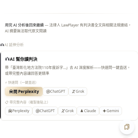
白
底）
用完 AI 分析後回來繼續
— 法律人 LawPlayer 有判決書全文與相關法規連結，
AI 摘要無法取代原文閱讀
AI 延伸分析
AI 幫你讀判決
帶「臺灣彰化地方法院110年度訴字…」去 AI 深度解析——快速問一鍵直送，
或帶完整內容讓回答更精準
⚡ 快速問（一鍵直送）
問 Perplexity
ChatGPT
Grok
📋 帶完整內容（複製後貼上）
Perplexity
ChatGPT
Grok
Claude
Gemini