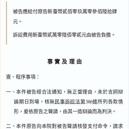
被告應給付原告新臺幣貳佰零玖萬零參佰陸拾肆
元。
訴訟費用新臺幣貳萬零陸佰零貳元由被告負擔。
事實及理由
壹、程序事項：
一、本件被告經合法通知，無正當理由，未於言詞辯
論期日到場，核無
民事訴訟法第386條
所列各款情
形，爰依原告之聲請，由其一造辯論而為判決。
二、本件原告向本院對被告聲請核發支付命令，請求