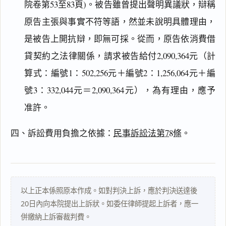
院卷第53至83頁)。被告雖曾提出聲明異議狀，辯稱
原告主張與事實不符等語，然並未說明具體理由，
閱讀
研究
是被告上開抗辯，即無可採。從而，原告依消費借
貸契約之法律關係，請求被告給付2,090,364元（計
算式：編號1：502,256元＋編號2：1,256,064元＋編
搜尋本
號3：332,044元＝2,090,364元），為有理由，應予
准許。
四、訴訟費用負擔之依據：
民事訴訟法第78條
。
主
文
事
實
及
以上正本係照原本作成。如對判決上訴，應於判決送達後
理
20日內向本院提出上訴狀。如委任律師提起上訴者，應一
由
併繳納上訴審裁判費。