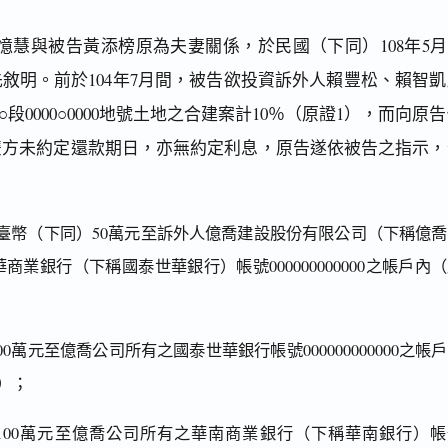
慧與被告黃添榜原為夫妻關係，於民國（下同）108年5月2
敘明。前於104年7月間，被告欲投資訴外人賴豐松、賴智凱
段0000○0000地號土地之合建案計10％（原證1），而向原
雙方未約定還款期日，亦無約定利息，原告遂依被告之指示，
款新臺幣（下同）50萬元至訴外人億喬建設股份有限公司（下稱億
商業銀行（下稱國泰世華銀行）帳號000000000000之帳戶內
100萬元至億喬公司所有之國泰世華銀行帳號000000000000之帳
）；
匯款100萬元至億喬公司所有之華南商業銀行（下稱華南銀行）