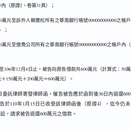
0之帳戶內（原證2，卷第31頁）；
150萬元至訴外人賴豐松所有之華南銀行帳號000000000000之帳
）；
200萬元至億喬公司所有之華南銀行帳號000000000000之帳戶內
日至106年12月4日止，被告向原告借款共600萬元（計算式：50
元＋150萬元＋200萬元＝600萬元）。
3日委託律師寄發律師函，催告被告應於函到後36日內返還60
告於110年1月15日已收受該律師函後（原證4），迄今仍未
訟，請求被告返還600萬元之借款。