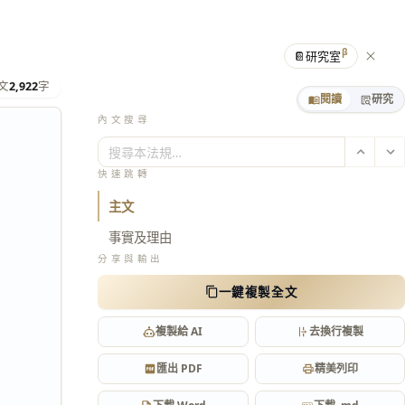
β
📔
研究室
文
2,922
字
閱讀
研究
內文搜尋
搜尋本法規…
快速跳轉
主文
事實及理由
分享與輸出
一鍵複製全文
複製給 AI
去換行複製
匯出 PDF
精美列印