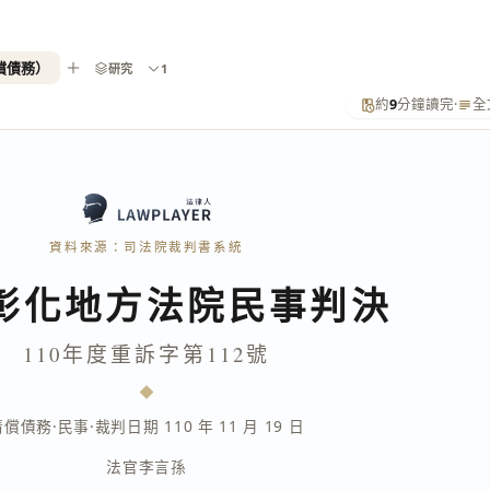
清償債務）
研究
1
約
9
分鐘讀完
·
全
資料來源：司法院裁判書系統
彰化地方法院民事判決
110年度重訴字第112號
清償債務
·
民事
·
裁判日期 110 年 11 月 19 日
法官
李言孫