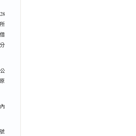
8
所
告借
分
喬公
（原
戶內
帳號