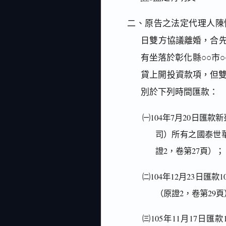
二、原告之法定代理人陳憶
日雙方協議離婚，合先
有坐落於彰化縣○○市○○
貸上開投資款項，但
別於下列時間匯款：
㈠104年7月20日匯
司）所有之國泰世華
證2，卷第27頁）；
㈡104年12月23日匯款
（原證2，卷第29頁
㈢105年11月17日