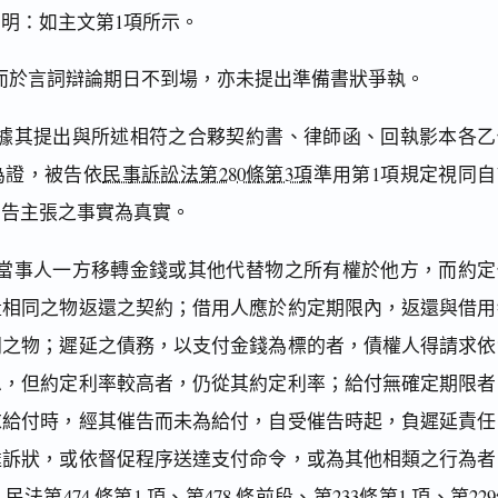
明：如主文第1項所示。
而於言詞辯論期日不到場，亦未提出準備書狀爭執。
據其提出與所述相符之合夥契約書、律師函、回執影本各乙
為證，被告依
民事訴訟法第280條第3項
準用第1項規定視同自
原告主張之事實為真實。
當事人一方移轉金錢或其他代替物之所有權於他方，而約定
量相同之物返還之契約；借用人應於約定期限內，返還與借用
同之物；遲延之債務，以支付金錢為標的者，債權人得請求依
息，但約定利率較高者，仍從其約定利率；給付無確定期限者
求給付時，經其催告而未為給付，自受催告時起，負遲延責任
達訴狀，或依督促程序送達支付命令，或為其他相類之行為者
第474 條第1 項、第478 條前段、第233條第1 項、第22