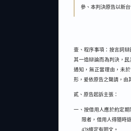
參、本判決原告以新台
壹、程序事項：按言詞辯
其一造辯論而為判決，
民
通知，無正當理由，未於
形，爰依原告之聲請，由
貳、原告起訴主張：
一、按借用人應於約定期
限者，借用人得隨時
478條
定有明文。