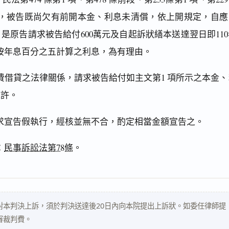
查，被告既尚欠有前開本金、利息未清償，依上開規定，自應
是原告請求被告給付600萬元及自起訴狀繕本送達翌日即110
止按年息百分之五計算之利息，為有理由。
費借貸之法律關係，請求被告給付如主文第1 項所示之本金、
准許。
求宣告假執行，經核並無不合，酌定相當金額宣告之。
：
民事訴訟法第78條
。
對本判決上訴，須於判決送達後20日內向本院提出上訴狀。如委任律師提
審裁判費。