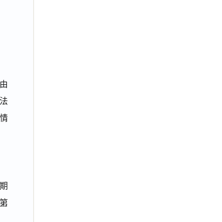
由
法
情
期
第