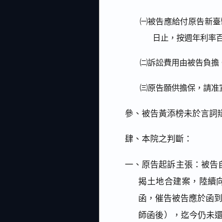
㈠被告應給付原告新臺幣
日止，按週年利率
㈡訴訟費用由被告負擔
㈢原告願供擔保，請准
參、被告黃添榜未於言詞
肆、本院之判斷：
一、原告起訴主張：被告自1
揭土地合建案，陸續向
函，催告被告應於函到後
師函後），迄今仍未