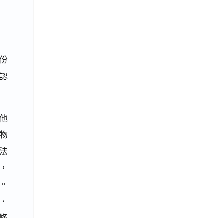
份
認
他
物
法
，
。
，
9條