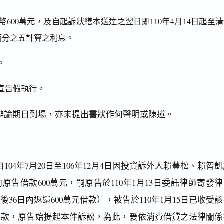
600萬元，及自起訴狀繕本送達之翌日即110年4月14日起至
百分之五計算之利息。
。
宣告假執行。
辯論期日到場，亦未提出書狀作何聲明或陳述。
04年7月20日至106年12月4日因投資訴外人賴豐松、賴智
原告借款600萬元，嗣原告於110年1月13日委託律師寄發
36日內返還600萬元借款），被告於110年1月15日已收受
還款，原告始提起本件訴訟，為此，爰依消費借貸之法律關係