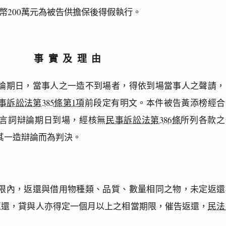
幣200萬元為被告供擔保後得假執行。
事實及理由
論期日，當事人之一造不到場者，得依到場當事人之聲請，
事訴訟法第385條第1項
前段定有明文。本件被告黃添榜經合
言詞辯論期日到場，經核無
民事訴訟法第386條
所列各款之
其一造辯論而為判決。
限內，返還與借用物種類、品質、數量相同之物，未定返還
返還，貸與人亦得定一個月以上之相當期限，催告返還，
民法