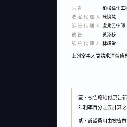
原告
柏松綠化工
法定代理人
陳憶慧
訴訟代理人
盧兆民律師
被告
黃添榜
訴訟代理人
林耀堂
上列當事人間請求清償債務
壹、被告應給付原告新臺
年利率百分之五計算之
貳、訴訟費用由被告負