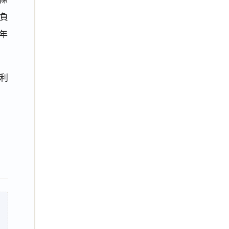
負
年
利