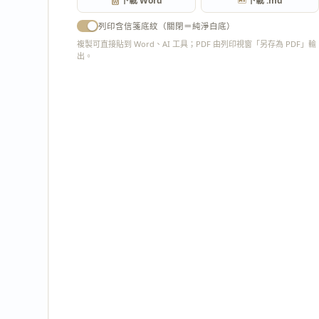
下載 Word
下載 .md
列印含信箋底紋（關閉＝純淨白底）
複製可直接貼到 Word、AI 工具；PDF 由列印視窗「另存為 PDF」輸
出。
匯出 PDF
：