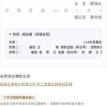
　　　　　　　　　            法　官　陳瑞水
中　　華　　民　　國　　110 　年　　5 　　月　　19
                              書記官　陳秀娟
一
鍵
複
製
附表 / 起訴書（原樣呈現）
全
文
複製給 AI
去換行複製
匯出 PDF
精美列印
下載 Word
下載 .md
本判決出現的公司
列印
裕融企業股份有限公司 的工商登記與訴訟紀錄
含信
箋底
紋
（關
司法院裁判書系統
閉＝
本頁全文逐字來自司法院公開資料，可開新分頁核對官方原文。
純淨