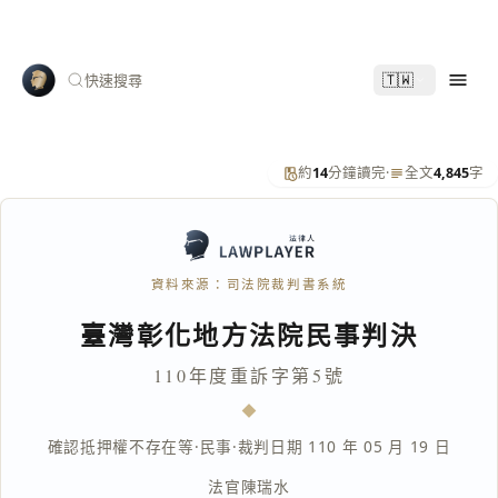
🇹🇼
快速搜尋
約
14
分鐘讀完
·
全文
4,845
字
資料來源：司法院裁判書系統
臺灣彰化地方法院民事判決
110年度重訴字第5號
確認抵押權不存在等
·
民事
·
裁判日期 110 年 05 月 19 日
法官
陳瑞水