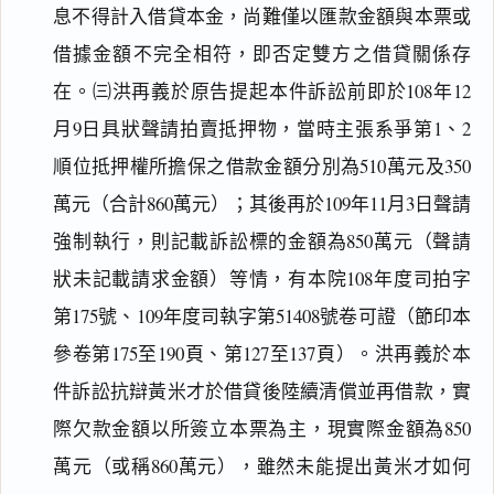
息不得計入借貸本金，尚難僅以匯款金額與本票或
借據金額不完全相符，即否定雙方之借貸關係存
在。㈢洪再義於原告提起本件訴訟前即於108年12
月9日具狀聲請拍賣抵押物，當時主張系爭第1、2
順位抵押權所擔保之借款金額分別為510萬元及350
萬元（合計860萬元）；其後再於109年11月3日聲請
強制執行，則記載訴訟標的金額為850萬元（聲請
狀未記載請求金額）等情，有本院108年度司拍字
第175號、109年度司執字第51408號卷可證（節印本
參卷第175至190頁、第127至137頁）。洪再義於本
件訴訟抗辯黃米才於借貸後陸續清償並再借款，實
際欠款金額以所簽立本票為主，現實際金額為850
萬元（或稱860萬元），雖然未能提出黃米才如何