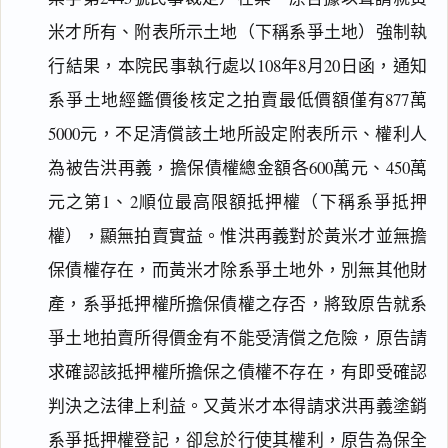
米才所有、附表所示土地（下稱系爭土地）強制執
行結果，本院民事執行處以108年8月20日函，通知
系爭土地經鑑價後核定之拍賣最低價額僅有877萬
5000元，不足清償該土地所設定附表所示、權利人
為被告洪再義，擔保債權總金額各600萬元、450萬
元之第1、2順位最高限額抵押權（下稱系爭抵押
權），顯無拍賣實益。惟洪再義對於黃米才並無擔
保債權存在，而黃米才除系爭土地外，別無其他財
產，系爭抵押權所擔保債權之存否，將致原告就系
爭土地拍賣所得價金有不能受清償之危險，原告請
求確認該抵押權所擔保之債權不存在，有即受確認
判決之法律上利益。又黃米才本得請求洪再義塗銷
系爭抵押權登記，卻怠於行使其權利，原告為保全