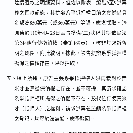
陸續還款之明細資料，但佐以附表二編號6至9洪再
義之匯款記錄，其抗辯系爭抵押權目前之實際借貸
金額為850萬元（或860萬元）等語，應堪採取。㈣
原告於110年4月28日民事準備(二)狀稱其得依
民法
第244條
行使撤銷權（卷第169頁），核非其起訴聲
明之範圍，附此敘明。據此，被告抗辯系爭抵押權
擔保之債權存在，堪以採取。
五、綜上所述，原告主張系爭抵押權人洪再義對於黃
米才並無擔保債權之存在，並不可採，其請求確認
系爭抵押權所擔保之債權不存在，及代位行使黃米
才（抵押人）之權利，請求洪再義塗銷系爭抵押權
之登記，均屬於法無據，應予駁回。