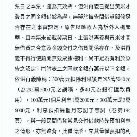
票日之本票，雖為無效票，但洪再義已提出黃米才
簽具之同金額借據為證，無礙於被告間借貸關係是
否存在之事實認定。原告以匯款人為訴外人楊麗
華，且本票未記載發票日，主張洪再義與黃米才間
無借貸之合意及金錢交付之借貸關係存在，及洪再
義不得行使前開無效票據權利，尚不足為有利於原
告之認定。㈡附表二之匯款金額有萬元以下金額，
依洪再義陳稱：300萬元扣除利息後是295萬5040元
（為295萬5000元之誤稱，多40元為銀行匯款費
用），100萬元1個月利息1萬2000元，300萬元是3萬
6000元，利息預扣幾個月忘記了等詞（卷第194
頁），與一般民間借貸常見交付借款時先預扣利息
之情形，亦無違背。此種情形，充其量僅預扣的利