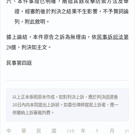
六、本件事證已明確，兩造其餘攻擊防禦方法及舉
證，經審酌後於判決之結果不生影響，不予贅詞論
閱讀
研究
列，附此敘明。
據上論結，本件原告之訴為無理由，依
民事訴訟法第
78條
，判決如主文。
搜尋本
民事第四庭
主
文
事
以上正本係照原本作成。如對判決上訴，應於判決送達後
實
20日內向本院提出上訴狀。如委任律師提起上訴者，應一
及
併繳納上訴審裁判費。
理
由
中　　華　　民　　國　　110 　年　　5 　　月　　19