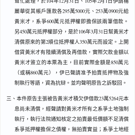
幫忙處理，於104年12月31日、105年2月1日伊請楊
麗華從其帳戶匯款各295萬5000元、253萬0900元給
黃米才，系爭600萬元抵押權即擔保該兩筆借款。
另450萬元抵押權部分，是於106年3月31日幫黃米才
清償原來的第2順位抵押權人350萬元而設定。上開
借貸黃米才有陸續清償及再借款，實際欠款金額以
黃米才簽立的本票為主，目前實際金額是850萬元
（或稱860萬元），伊已聲請准予拍賣抵押物及強
制執行等語，資為抗辯。並均聲明原告之訴駁回。
三、本件原告主張被告黃米才積欠伊借款23萬5264元本
息尚未清償，經聲請對黃米才所有之系爭土地強制
執行，執行法院通知核定之拍賣最低價額不足清償
系爭抵押權擔保之債權，無拍賣實益；系爭土地經