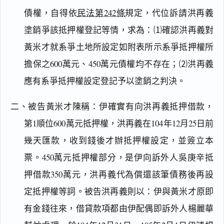
債權，自得依
民法第242條
規定，代位訴請洪再義
塗銷爭該抵押權登記等情，求為：⑴確認洪再義對
黃米才就系爭土地所設定如附表所示系爭抵押權所
擔保之600萬元、450萬元債權均不存在；⑵洪再義
應有系爭抵押權設定登記予以塗銷之判決。
二、被告黃米才陳稱：伊確實有向洪再義抵押借款，
第1順位600萬元抵押權，洪再義在104年12月25日前
幾天匯款，收到錢後才辦抵押權設定，並簽立本
票。450萬元抵押權部分，是伊向訴外人吳庚辛抵
押借款350萬元，洪再義代為償還該筆債務後再設
定抵押權等詞。被告洪再義則以：伊與黃米才原即
有金錢往來，借貸款項都由伊配偶即訴外人楊麗華