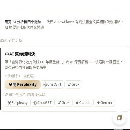
白
底）
用完 AI 分析後回來繼續
— 法律人 LawPlayer 有判決書全文與相關法規連結，
AI 摘要無法取代原文閱讀
AI 延伸分析
AI 幫你讀判決
帶「臺灣彰化地方法院110年度重訴…」去 AI 深度解析——快速問一鍵直送，
或帶完整內容讓回答更精準
⚡ 快速問（一鍵直送）
問 Perplexity
ChatGPT
Grok
📋 帶完整內容（複製後貼上）
Perplexity
ChatGPT
Grok
Claude
Gemini
匯出