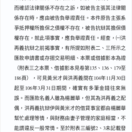
而確認法律關係不存在之訴，如被告主張其法律關
係存在時，應由被告負舉證責任。本件原告主張系
爭抵押權所擔保之債權不存在，被告抗辯其擔保債
權存在，就此項事實，應負舉證責任。經查，㈠洪
再義抗辯之前揭事實，有所提如附表二、三所示之
匯款申請書或存摺交易明細、本票或借據影本為證
（附表三之本票、借據影本見卷第135、136、179至
186頁），可見黃米才與洪再義間在104年11月30日
起至106年3月31日期間，確實有多筆金錢往來無
誤。而匯款名義人雖為楊麗華，但其為洪再義之配
偶，洪再義抗辯伊與黃米才的借貸事宜都由楊麗華
幫忙處理等情，與財務由妻子管理的家庭相當，不
能謂違反一般常情。至於附表三編號2、3未記載發