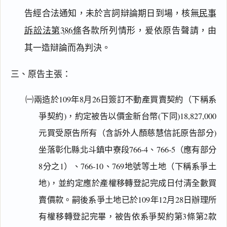
告經合法通知，未於言詞辯論期日到場，核無
民事
訴訟法第386條
各款所列情形，爰依原告聲請，由
其一造辯論而為判決。
三、原告主張：
㈠兩造於109年8月26日簽訂不動產買賣契約（下稱系
爭契約)，約定被告以價金新台幣(下同)18,827,000
元買受原告所有（含訴外人顏慈慧信託原告部分)
坐落彰化縣北斗鎮中寮段766-4、766-5（應有部分
8分之1）、766-10、769地號等土地（下稱系爭土
地)，並約定應於產權移轉登記完成日付清全數買
賣價款。嗣後系爭土地已於109年12月28日辦理所
有權移轉登記完畢，被告依系爭契約第3條第2款