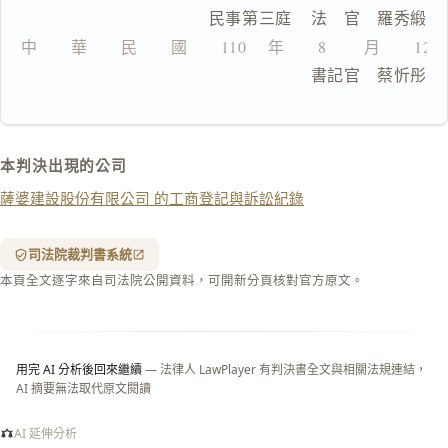
                  民事第三庭    法　官　羅秀緞
文
中　　華　　民　　國　　110 　年　　8 　　月　　12
複製給 AI
去換行複製
                                書記官　蔡忻彤
匯出 PDF
精美列印
下載 Word
下載 .md
本判決出現的公司
列印
薩婆建設股份有限公司 的工商登記與訴訟紀錄
含信
箋底
紋
（關
司法院裁判書系統
閉＝
本頁全文逐字來自司法院公開資料，可開新分頁核對官方原文。
純淨
白
底）
用完 AI 分析後回來繼續
— 法律人 LawPlayer 有判決書全文與相關法規連結，
AI 摘要無法取代原文閱讀
AI 延伸分析