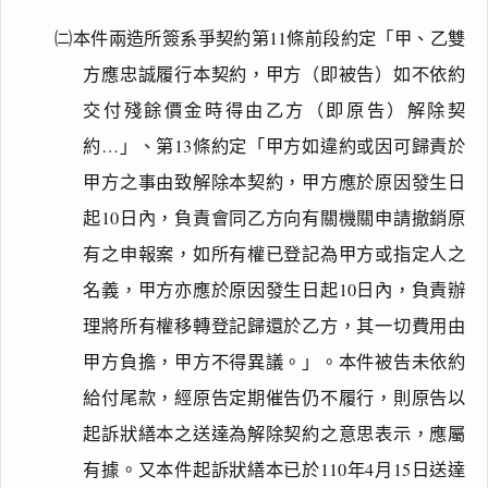
㈡本件兩造所簽系爭契約第11條前段約定「甲、乙雙
方應忠誠履行本契約，甲方（即被告）如不依約
交付殘餘價金時得由乙方（即原告）解除契
約…」、第13條約定「甲方如違約或因可歸責於
甲方之事由致解除本契約，甲方應於原因發生日
起10日內，負責會同乙方向有關機關申請撤銷原
有之申報案，如所有權已登記為甲方或指定人之
名義，甲方亦應於原因發生日起10日內，負責辦
理將所有權移轉登記歸還於乙方，其一切費用由
甲方負擔，甲方不得異議。」。本件被告未依約
給付尾款，經原告定期催告仍不履行，則原告以
起訴狀繕本之送達為解除契約之意思表示，應屬
有據。又本件起訴狀繕本已於110年4月15日送達