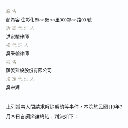
原告
顏希容 住彰化縣○○鎮○○里000鄰○○路00 號
訴訟代理人
洪家駿律師
複代理人
吳秉翰律師
被告
薩婆建設股份有限公司
法定代理人
吳宗輝
上列當事人間請求解除契約等事件，本院於民國110年7
月29日言詞辯論終結，判決如下：