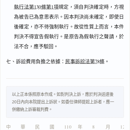
搜尋本
執行法第130條第1項
規定，須自判決確定時，方視
為被告已為意思表示。因本判決尚未確定，即使日
後確定，亦不待強制執行。故從性質上而言，本件
主
判決不得宣告假執行。是原告為假執行之聲請，於
文
法不合，應予駁回。
事
實
及
七、訴訟費用負擔之依據：
民事訴訟法第78條
。
理
由
以上正本係照原本作成。如對判決上訴，應於判決送達後
20日內向本院提出上訴狀。如委任律師提起上訴者，應一
一
併繳納上訴審裁判費。
鍵
複
製
中　　華　　民　　國　　110 　年　　8 　　月　　12
全