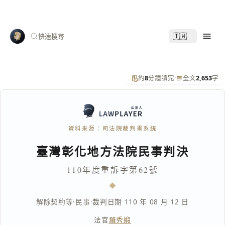
🇹🇼
快速搜尋
約
8
分鐘讀完
·
全文
2,653
字
資料來源：司法院裁判書系統
臺灣彰化地方法院民事判決
110年度重訴字第62號
解除契約等
·
民事
·
裁判日期 110 年 08 月 12 日
法官
羅秀緞