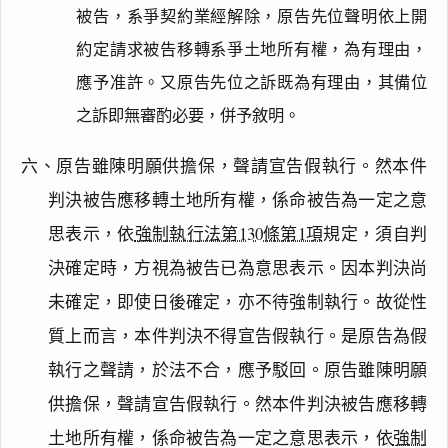
被告，系爭契約業經解除，原告先位聲明依上開
約定請求被告移轉系爭土地所有權，為有理由，
應予准許。又原告先位之訴既為有理由，其備位
之訴即無審酌必要，併予敘明。
六、原告雖陳明願供擔保，聲請宣告假執行。然本件
判決被告應移轉土地所有權，係命被告為一定之意
思表示，依
強制執行法第130條第1項
規定，須自判
決確定時，方視為被告已為意思表示。因本判決尚
未確定，即使日後確定，亦不待強制執行。故從性
質上而言，本件判決不得宣告假執行。是原告為假
閱讀
研究
執行之聲請，於法不合，應予駁回。原告雖陳明願
供擔保，聲請宣告假執行。然本件判決被告應移轉
土地所有權，係命被告為一定之意思表示，依
強制