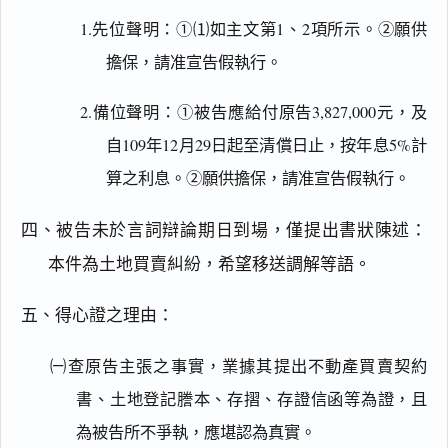
1.先位聲明：①⑴如主文第1、2項所示。②願供
擔保，請准宣告假執行。
2.備位聲明：①被告應給付原告3,827,000元，及
自109年12月29日起至清償日止，按年息5%計
算之利息。②願供擔保，請准宣告假執行。
四、被告未於言詞辯論期日到場，僅提出書狀陳述：
本件為土地買賣糾紛，希望移送調解等語。
五、得心證之理由：
㈠查原告主張之事實，業據其提出不動產買賣契約
書、土地登記謄本、存摺、存證信函等為證，且
為被告所不爭執，應堪認為真實。