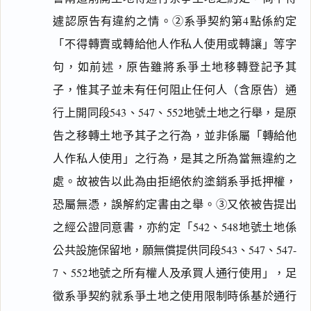
遽認原告有違約之情。②系爭契約第4點係約定
「不得轉賣或轉給他人作私人使用或轉讓」等字
句，如前述，原告雖將系爭土地移轉登記予其
子，惟其子並未有任何阻止任何人（含原告）通
行上開同段543、547、552地號土地之行舉，是原
告之移轉土地予其子之行為，並非係屬「轉給他
人作私人使用」之行為，是其之所為當無違約之
處。故被告以此為由拒絕依約塗銷系爭抵押權，
恐屬無憑，誤解約定書由之舉。③又依被告提出
之經公證同意書，亦約定「542、548地號土地係
公共設施保留地，願無償提供同段543、547、547-
7、552地號之所有權人及承買人通行使用」，足
徵系爭契約就系爭土地之使用限制時係基於通行