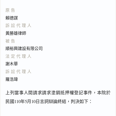
原告
賴德謀
訴訟代理人
黃勝雄律師
被告
順裕興建設有限公司
法定代理人
謝木華
訴訟代理人
羅浩瑋
上列當事人間請求請求塗銷抵押權登記事件，本院於
民國110年5月10日言詞辯論終結，判決如下：