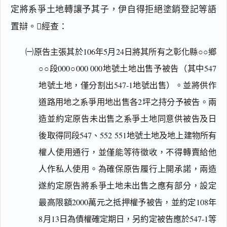
定將系爭土地轉讓予其子，伊自得拒絕塗銷登記等語
置辯。經查：
㈠原告主張其於106年5月24日將其所有之彰化縣○○鄉
○○段000○000 000地號土地出售予被告（其中547
地號土地，僅分割出547-1地號出售）。並將供作
道路用地之系爭用地出售各2坪之持分予被告。兩
造並約定原告未出售之系爭土地同意供被告及日
後取得同段547、552 551地號土地及地上建物所有
權人使用通行，並僅能等待徵收，不得轉賣給他
人作私人使用。為確保原告履行上開承諾，兩造
遂約定原告將系爭土地未出售之應有部分，設定
最高限額2000萬元之抵押權予被告，並約定108年
8月13日為債權確定期日，另約定被告應於547-1等