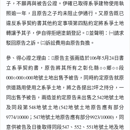
子，不願再與被告公證。伊確已取得系爭建物使用執
照逾一年，且原告之子均未阻止伊通行。又原告既已
違反系爭契約書其他約定事項第四點約定將系爭土地
轉讓予其子，伊自得拒絕塗銷登記。並聲明：㈠請求
駁回原告之訴。㈡訴訟費用由原告負擔。
參、得心證之理由：原告主張兩造於106年5月24日書
立系爭契約書，原告將其所有之彰化縣○○鄉○○段
000○000○000地號土地出售予被告，同時約定原告就原
供道路用使用之系爭土地，將之各提出2坪之持分，一
同出售予被告，兩造並約定原告未出售之542地號土地
及同段第548地號土地(542地號土地原告應有部分
9774/10000；547地號土地原告應有部分9923/10000)，同
意供被告及日後取得同段547、552、551地號土地及地