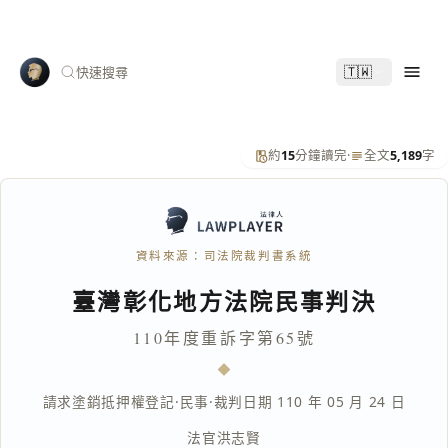
🇹🇼
快速搜尋
約
15
分鐘讀完
·
全文
5,189
字
資料來源：司法院裁判書系統
臺灣彰化地方法院民事判決
110年度重訴字第65號
請求塗銷抵押權登記
·
民事
·
裁判日期 110 年 05 月 24 日
法官
洪志賢