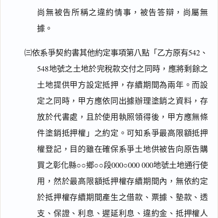
尚無被告所稱之違約情事，被告答辯，尚屬無
據。
㈢依系爭契約書其他約定事項第八點「乙方原有542、
548地號之土地於完稅款交付之同時，應將剩餘之
土地提供甲方設定抵押，存續期間為兩年。而設
定之同時，甲方應依同出據辦理塗銷之資料，存
放於代書處，且於使用執照領得後，甲方應無條
件塗銷抵押權」之約定。可知系爭最高限額抵押
權登記，目的雖在確保系爭土地供被告向原告購
買之彰化縣○○鄉○○段000○000 000地號土地通行使
用，然於最高限額抵押權存續期間內，無依約定
於抵押權存續期間產生之借款、票據、墊款、透
支、保證、利息、遲延利息、違約金、抵押權人