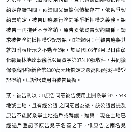
約定存續期間，兩造間又無擔保債權存在，依系爭契
約書約定，被告即應履行塗銷系爭抵押權之義務。詎
被告一再拖延不予塗銷，原告爰依買賣契約關係，請
求被告塗銷抵押權登記等語。並聲明：㈠被告應將其
就如附表所示之不動產2筆，於民國106年8月15日由彰
化縣員林地政事務所以員資字第073110號收件，共同擔
保最高限額新台幣2000萬元所設定之最高限額抵押權登
記塗銷。㈡訴訟費用由被告負擔。
貳、被告則以：原告同意被告使用上開系爭542、548
地號土地，且有經公證 之同意書為憑，該公證書提及
原告不能將系爭土地過戶或轉讓、贈與。現在土地已
經過戶登記予原告兒子名義之下，惟原告之兩名兒