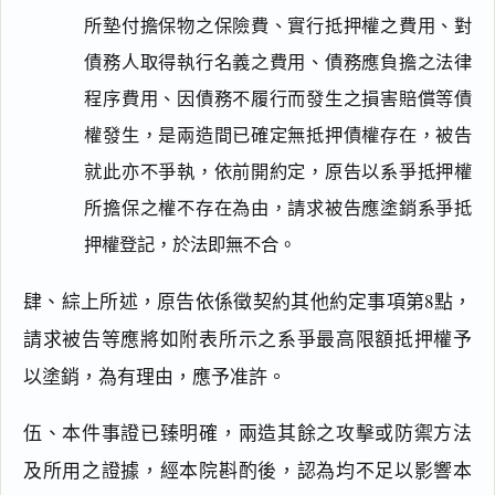
所墊付擔保物之保險費、實行抵押權之費用、對
債務人取得執行名義之費用、債務應負擔之法律
程序費用、因債務不履行而發生之損害賠償等債
權發生，是兩造間已確定無抵押債權存在，被告
就此亦不爭執，依前開約定，原告以系爭抵押權
所擔保之權不存在為由，請求被告應塗銷系爭抵
押權登記，於法即無不合。
肆、綜上所述，原告依係徵契約其他約定事項第8點，
請求被告等應將如附表所示之系爭最高限額抵押權予
閱讀
研究
以塗銷，為有理由，應予准許。
伍、本件事證已臻明確，兩造其餘之攻擊或防禦方法
及所用之證據，經本院斟酌後，認為均不足以影響本
搜尋本