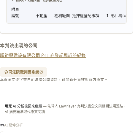
文
複製給 AI
去換行複製
匯出 PDF
精美列印
下載 Word
下載 .md
本判決出現的公司
列印
順裕興建設有限公司 的工商登記與訴訟紀錄
含信
箋底
紋
（關
司法院裁判書系統
閉＝
本頁全文逐字來自司法院公開資料，可開新分頁核對官方原文。
純淨
白
底）
用完 AI 分析後回來繼續
— 法律人 LawPlayer 有判決書全文與相關法規連結，
AI 摘要無法取代原文閱讀
AI 延伸分析