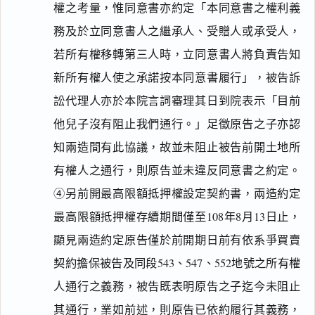
權之考量，惟同意書亦約定「本同意書之權利義
務及於立同意書人之繼承人、受贈人或承受人，
若所有權移轉第三人時，立同意書人將負責告知
新所有權人使之承諾按本同意書履行」，被告訴
訟代理人亦於本院言詞審理其日到院表示「目前
他兒子沒有阻止我們通行。」足徵原告之子亦認
知兩造間有此協議，故並未阻止被告前開土地所
有權人之通行，則原告並未違反同意書之約定。
④另前開最高限額抵押權設定契約書，兩造約定
最高限額抵押權存續期間僅至108年8月13日止，
顯見兩造約定原告僅於前開期日前有依系爭買賣
契約擔保被告及同段543、547、552地號之所有權
人通行之義務，被告既表明原告之子迄今未阻止
其通行，業如前述，則原告已依約履行其義務，