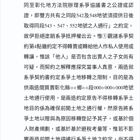
同至彰化地方法院辦理系爭協議書之公證或認
證，即雙方共有之同段542及548地號須提供日後
取得同段543、547、552地號之人通行」之約定，
故伊拒絕塗銷系爭抵押權云云。惟①觀諸系爭契
約第4點雖約定不得轉賣或轉給他人作私人使用或
轉讓，惟該「他人」是否包含出賣人之子女尚有
可疑，而契約之解釋應探究當事人真意，兩造就
系爭契約書約定系爭土地移轉之限制，目的是為
供兩造間買賣彰化縣○○鄉○○段000○000○000地號
土地通行使用，是兩造約定原告不得移轉系爭土
地目的係為確保前開土地之通行權，然原告將系
爭土地以贈與為原因移轉登記予其子，或基於個
人財產規劃，或基於基於避稅考量等，惟若不影
響兩造前開土地得通行系爭土地之約定，尚不得