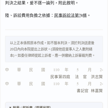
判決之結果，爰不逐一論列，附此敘明。
陸、訴訟費用負擔之依據：
民事訴訟法第78條
。
主
文
事
實
以上正本係照原本作成。如不服本判決，須於判決送達後
及
20日內向本院提出上訴狀。(須按他造當事人之人數附繕
理
本)。如委任律師提起上訴者，應一併繳納上訴審裁判費。
由
中　　華　　民　　國　　110 　年　　5 　　月　　24
                  民事第四庭    法　官　洪志賢
中　　華　　民　　國　　110 　年　　5 　　月　　24
一
　　　　　　　　　               書記官  林嘉賢
鍵
複
製
全
附表 / 起訴書（原樣呈現）