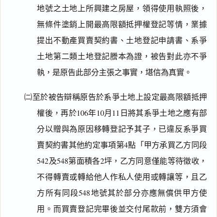
地號之土地上所興建之房屋，領得使用執照後，
無條件塗銷上開最高限額抵押權登記等情，業據
提出不動產買賣契約書、土地登記申請書、系爭
土地第二類土地登記謄本為證，被告對此亦不爭
執，是原告此部分主張之事實，堪信為真實。
㈡至於被告辯稱原告於系爭土地上設定最高限額抵押
權後，再於106年10月11日將其系爭土地之應有部
分以贈與為原因移轉登記予其子，已違反系爭買
賣契約書其他約定事項第4點「甲方承買乙方同段
542及548第面積各2坪，乙方同意僅能等待徵收，
不得轉賣或轉給他人作私人使用或轉讓等，且乙
方所有同段548地號其於部分亦應無償供甲方使
用。而買賣登記完畢後並交付尾款前，雙方須會