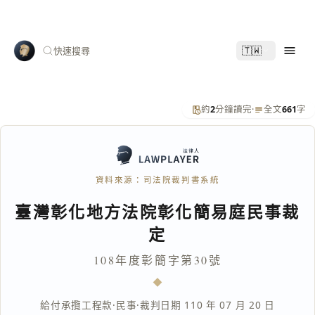
🇹🇼
快速搜尋
約
2
分鐘讀完
·
全文
661
字
資料來源：司法院裁判書系統
臺灣彰化地方法院彰化簡易庭民事裁
定
108年度彰簡字第30號
給付承攬工程款
·
民事
·
裁判日期 110 年 07 月 20 日