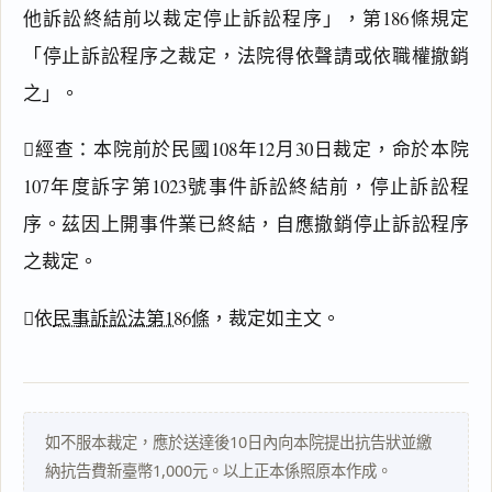
他訴訟終結前以裁定停止訴訟程序」，第186條規定
閱讀
研究
「停止訴訟程序之裁定，法院得依聲請或依職權撤銷
之」。
經查：本院前於民國108年12月30日裁定，命於本院
搜尋本
107年度訴字第1023號事件訴訟終結前，停止訴訟程
序。茲因上開事件業已終結，自應撤銷停止訴訟程序
之裁定。
主
文
依
民事訴訟法第186條
，裁定如主文。
理
由
如不服本裁定，應於送達後10日內向本院提出抗告狀並繳
納抗告費新臺幣1,000元。以上正本係照原本作成。
一