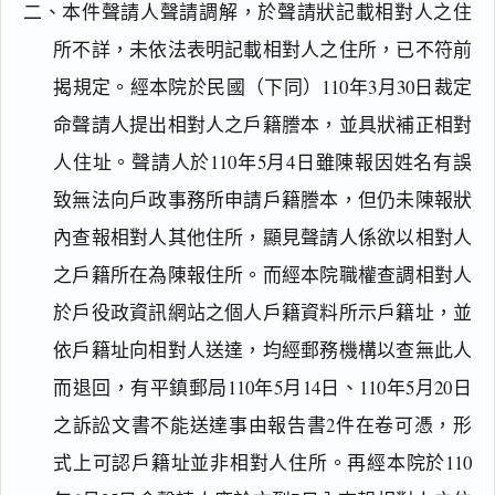
二、本件聲請人聲請調解，於聲請狀記載相對人之住
所不詳，未依法表明記載相對人之住所，已不符前
揭規定。經本院於民國（下同）110年3月30日裁定
命聲請人提出相對人之戶籍謄本，並具狀補正相對
人住址。聲請人於110年5月4日雖陳報因姓名有誤
致無法向戶政事務所申請戶籍謄本，但仍未陳報狀
內查報相對人其他住所，顯見聲請人係欲以相對人
之戶籍所在為陳報住所。而經本院職權查調相對人
於戶役政資訊網站之個人戶籍資料所示戶籍址，並
依戶籍址向相對人送達，均經郵務機構以查無此人
而退回，有平鎮郵局110年5月14日、110年5月20日
閱讀
研究
之訴訟文書不能送達事由報告書2件在卷可憑，形
式上可認戶籍址並非相對人住所。再經本院於110