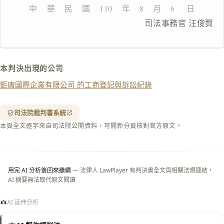
中    華    民    國    110    年    8    月    6     日
複製給 AI
去換行複製
                      司法事務官 汪俊賢
匯出 PDF
精美列印
下載 Word
下載 .md
本判決出現的公司
列印
鉅唐國際企業有限公司 的工商登記與訴訟紀錄
含信
箋底
紋
（關
司法院裁判書系統
閉＝
本頁全文逐字來自司法院公開資料，可開新分頁核對官方原文。
純淨
白
底）
用完 AI 分析後回來繼續
— 法律人 LawPlayer 有判決書全文與相關法規連結，
AI 摘要無法取代原文閱讀
AI 延伸分析