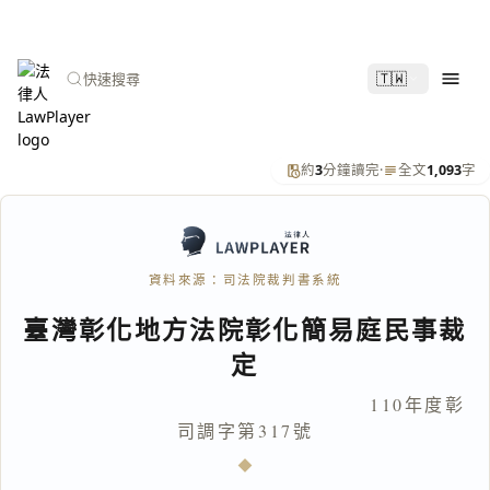
🇹🇼
快速搜尋
約
3
分鐘讀完
·
全文
1,093
字
資料來源：司法院裁判書系統
臺灣彰化地方法院彰化簡易庭民事裁
定
110年度彰
司調字第317號