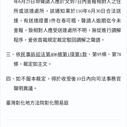
年6月25日命聲請人應於文到7日內查報相對人之住
所或送達處所，該通知業於110年6月30日合法送
搜尋本
達，有送達證書1件在卷可稽，聲請人逾期迄今未
查報，致相對人應受送達處所不明，無從進行調解
程序，爰依首揭規定裁定駁回調解之聲請。
主
文
三、依
民事訴訟法第406條第1項第1款
、第95條、第78
理
由
條，裁定如主文。
四、如不服本裁定，得於收受後10日內向司法事務官
聲明異議。
一
鍵
臺灣彰化地方法院彰化簡易庭
複
製
全
文