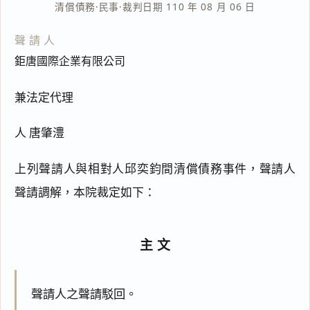
清償債務
·
民事
·
裁判日期 110 年 08 月 06 日
聲請人
鉅唐國際企業有限公司
兼法定代理
人 唐肇澧
上列聲請人與相對人邱奕鈞間清償債務事件，聲請人
聲請調解，本院裁定如下：
主文
聲請人之聲請駁回。