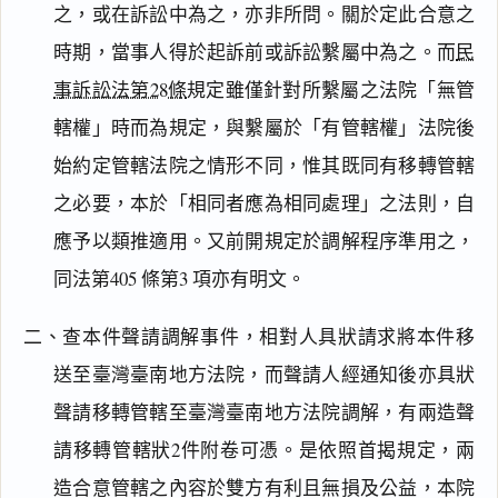
之，或在訴訟中為之，亦非所問。關於定此合意之
時期，當事人得於起訴前或訴訟繫屬中為之。而
民
事訴訟法第28條
規定雖僅針對所繫屬之法院「無管
轄權」時而為規定，與繫屬於「有管轄權」法院後
始約定管轄法院之情形不同，惟其既同有移轉管轄
之必要，本於「相同者應為相同處理」之法則，自
應予以類推適用。又前開規定於調解程序準用之，
同法第405 條第3 項亦有明文。
二、查本件聲請調解事件，相對人具狀請求將本件移
閱讀
研究
送至臺灣臺南地方法院，而聲請人經通知後亦具狀
聲請移轉管轄至臺灣臺南地方法院調解，有兩造聲
請移轉管轄狀2件附卷可憑。是依照首揭規定，兩
搜尋本
造合意管轄之內容於雙方有利且無損及公益，本院