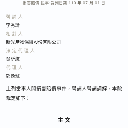
損害賠償
·
民事
·
裁判日期 110 年 07 月 01 日
聲請人
李秀玲
相對人
新光產物保險股份有限公司
法定代理人
吳昕紘
代理人
郭逸斌
上列當事人間損害賠償事件，聲請人聲請調解，本院
裁定如下：
主文