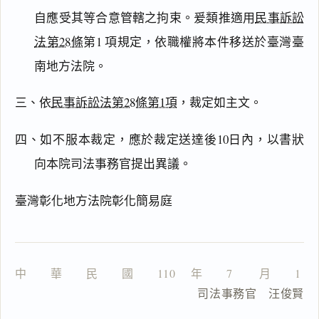
自應受其等合意管轄之拘束。爰類推適用
民事訴訟
法第28條
第1 項規定，依職權將本件移送於臺灣臺
主
南地方法院。
文
理
三、依
民事訴訟法第28條第1項
，裁定如主文。
由
四、如不服本裁定，應於裁定送達後10日內，以書狀
向本院司法事務官提出異議。
臺灣彰化地方法院彰化簡易庭
一
鍵
複
製
全
文
中　　華　　民　　國　　110 　年　　7 　　月　　1 
                      司法事務官　汪俊賢
複製給 AI
去換行複製