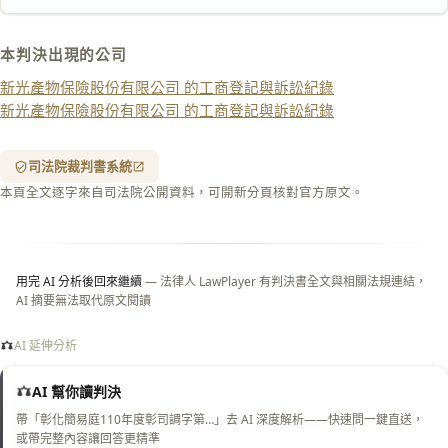
匯出 PDF
精美列印
本判決出現的公司
下載 Word
下載 .md
新光產物保險股份有限公司 的工商登記與訴訟紀錄
列印
新光產物保險股份有限公司 的工商登記與訴訟紀錄
含信
箋底
紋
（關
司法院裁判書系統
閉＝
本頁全文逐字來自司法院公開資料，可開新分頁核對官方原文。
純淨
白
底）
用完 AI 分析後回來繼續
— 法律人 LawPlayer 有判決書全文與相關法規連結，
AI 摘要無法取代原文閱讀
AI 延伸分析
AI 幫你讀判決
帶「彰化簡易庭110年度彰司調字第…」去 AI 深度解析——快速問一鍵直送，
或帶完整內容讓回答更精準