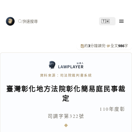
🇹🇼
快速搜尋
約
3
分鐘讀完
·
全文
986
字
資料來源：司法院裁判書系統
臺灣彰化地方法院彰化簡易庭民事裁
定
110年度彰
司調字第322號