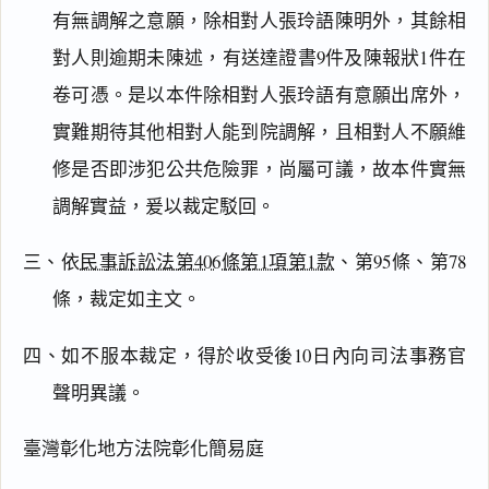
有無調解之意願，除相對人張玲語陳明外，其餘相
對人則逾期未陳述，有送達證書9件及陳報狀1件在
卷可憑。是以本件除相對人張玲語有意願出席外，
搜尋本
實難期待其他相對人能到院調解，且相對人不願維
修是否即涉犯公共危險罪，尚屬可議，故本件實無
調解實益，爰以裁定駁回。
主
文
三、依
民事訴訟法第406條第1項第1款
、第95條、第78
理
由
條，裁定如主文。
四、如不服本裁定，得於收受後10日內向司法事務官
聲明異議。
一
鍵
臺灣彰化地方法院彰化簡易庭
複
製