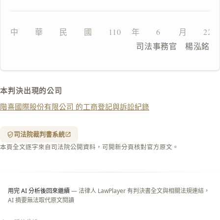
全
文
中　　華　　民　　國　　110 　年　　6 　　月　　22
複製給 AI
去換行複製
                     司法事務官　楊泓銘
匯出 PDF
精美列印
下載 Word
下載 .md
本判決出現的公司
列印
階熹國際股份有限公司 的工商登記與訴訟紀錄
含信
箋底
紋
（關
司法院裁判書系統
閉＝
本頁全文逐字來自司法院公開資料，可開新分頁核對官方原文。
純淨
白
底）
用完 AI 分析後回來繼續
— 法律人 LawPlayer 有判決書全文與相關法規連結，
AI 摘要無法取代原文閱讀