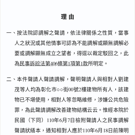
理由
一、按法院認調解之聲請，依法律關係之性質，當事
人之狀況或其他情事可認為不能調解或顯無調解必
要或調解顯無成立之望者，得逕以裁定駁回之，此
為
民事訴訟法第406條第1項第1款
所明定。
二、本件聲請人聲請調解，聲明聲請人與相對人劉建
茂等人均為彰化市○○街00號2樓建物所有人，該建
物已不堪使用，相對人等忽略維修，涉嫌公共危險
罪，為此聲請調解改善建物結構云云。惟經本院於
民國（下同）110年6月7日檢附聲請人之民事調解
閱讀
研究
聲請狀繕本，通知相對人應於110年6月18日前陳明