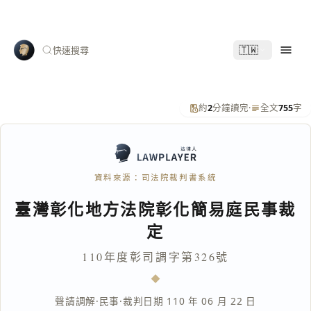
🇹🇼
快速搜尋
約
2
分鐘讀完
·
全文
755
字
資料來源：司法院裁判書系統
臺灣彰化地方法院彰化簡易庭民事裁
定
110年度彰司調字第326號
聲請調解
·
民事
·
裁判日期 110 年 06 月 22 日