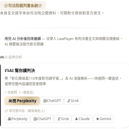
（關
司法院裁判書系統
閉＝
本頁全文逐字來自司法院公開資料，可開新分頁核對官方原文。
純淨
白
底）
用完 AI 分析後回來繼續
— 法律人 LawPlayer 有判決書全文與相關法規連結，
AI 摘要無法取代原文閱讀
AI 延伸分析
AI 幫你讀判決
帶「彰化簡易庭110年度彰司調字第…」去 AI 深度解析——快速問一鍵直送，
或帶完整內容讓回答更精準
⚡ 快速問（一鍵直送）
問 Perplexity
ChatGPT
Grok
📋 帶完整內容（複製後貼上）
Perplexity
ChatGPT
Grok
Claude
Gemini