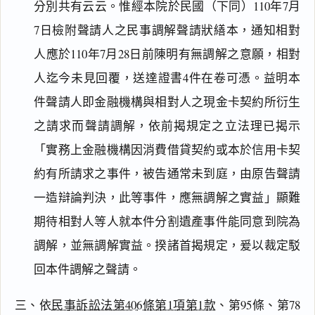
分別共有云云。惟經本院於民國（下同）110年7月
7日檢附聲請人之民事調解聲請狀繕本，通知相對
人應於110年7月28日前陳明有無調解之意願，相對
人迄今未見回覆，送達證書4件在卷可憑。益明本
件聲請人即金融機構與相對人之現金卡契約所衍生
閱讀
研究
之請求而聲請調解，依前揭規定之立法理已揭示
「實務上金融機構因消費借貸契約或本於信用卡契
約有所請求之事件，被告通常未到庭，由原告聲請
一造辯論判決，此等事件，應無調解之實益」顯難
搜尋本
期待相對人等人就本件分割遺產事件能同意到院為
調解，並無調解實益。揆諸首揭規定，爰以裁定駁
回本件調解之聲請。
主
文
三、依
民事訴訟法第406條第1項第1款
、第95條、第78
理