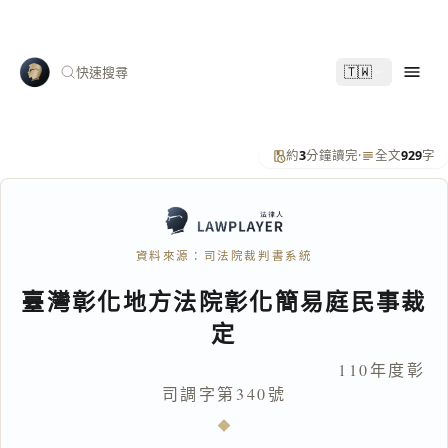
🇹🇼
快速搜尋
約
3
分鐘讀完
·
全文
929
字
資料來源：司法院裁判書系統
臺灣彰化地方法院彰化簡易庭民事裁
定
110年度彰
司調字第340號