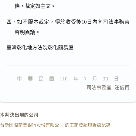
由
條，裁定如主文。
四、如不服本裁定，得於收受後10日內向司法事務官
聲明異議。
一
鍵
臺灣彰化地方法院彰化簡易庭
複
製
全
文
中    華    民    國    110    年    7    月    30    日
複製給 AI
去換行複製
                      司法事務官  汪俊賢
匯出 PDF
精美列印
下載 Word
下載 .md
本判決出現的公司
列印
台新國際商業銀行股份有限公司 的工商登記與訴訟紀錄
含信
箋底
紋