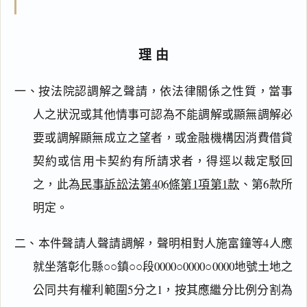
理由
一、按法院認調解之聲請，依法律關係之性質，當事
人之狀況或其他情事可認為不能調解或顯無調解必
要或調解顯無成立之望者，或金融機構因消費借貸
契約或信用卡契約有所請求者，得逕以裁定駁回
之，此為
民事訴訟法第406條第1項第1款
、第6款所
明定。
二、本件聲請人聲請調解，聲明相對人施富鐘等4人應
就坐落彰化縣○○鎮○○段0000○0000○0000地號土地之
公同共有權利範圍5分之1，按其應繼分比例分割為