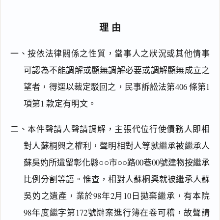
理由
一、按依法律關係之性質，當事人之狀況或其他情事
可認為不能調解或顯無調解必要或調解顯無成立之
望者，得逕以裁定駁回之，民事訴訟法第406 條第1
項第1 款定有明文。
二、本件聲請人聲請調解，主張代位行使債務人即相
閱讀
研究
對人蘇桐興之權利，聲明相對人等就繼承被繼承人
蘇吳妁所遺留彰化縣○○市○○路00巷00號建物按繼承
比例分割等語。惟查，相對人蘇桐興就被繼承人蘇
吳妁之遺產，業於98年2月10日拋棄繼承，有本院
搜尋本
98年度繼字第172號辦案進行簿在卷可稽，故聲請