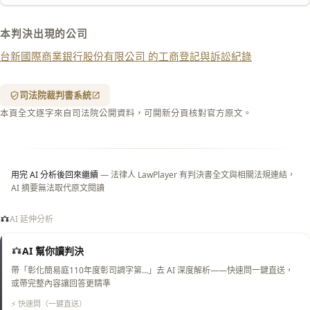
下載 Word
下載 .md
本判決出現的公司
列印
台新國際商業銀行股份有限公司 的工商登記與訴訟紀錄
含信
箋底
紋
（關
司法院裁判書系統
閉＝
本頁全文逐字來自司法院公開資料，可開新分頁核對官方原文。
純淨
白
底）
用完 AI 分析後回來繼續
— 法律人 LawPlayer 有判決書全文與相關法規連結，
AI 摘要無法取代原文閱讀
AI 延伸分析
AI 幫你讀判決
帶「彰化簡易庭110年度彰司調字第…」去 AI 深度解析——快速問一鍵直送，
或帶完整內容讓回答更精準
⚡ 快速問（一鍵直送）