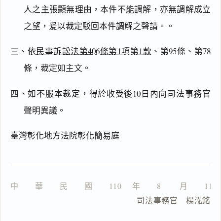
人之主張顯無理由，本件不能調解，亦無調解成立
之望，爰以裁定駁回本件調解之聲請。。
主
文
三、依
民事訴訟法第406條第1項第1款
、第95條、第78
理
由
條，裁定如主文。
四、如不服本裁定，得於收受後10日內向司法事務官
聲明異議。
一
鍵
臺灣彰化地方法院彰化簡易庭
複
製
全
文
中　　華　　民　　國　　110 　年　　8 　　月　　11
複製給 AI
去換行複製
                     司法事務官　楊泓銘
匯出 PDF
精美列印