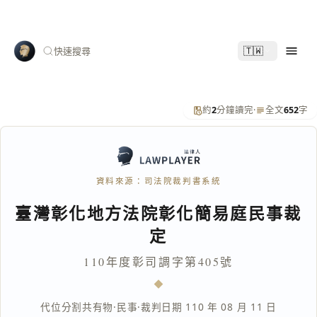
🇹🇼
快速搜尋
約
2
分鐘讀完
·
全文
652
字
資料來源：司法院裁判書系統
臺灣彰化地方法院彰化簡易庭民事裁
定
110年度彰司調字第405號
代位分割共有物
·
民事
·
裁判日期 110 年 08 月 11 日