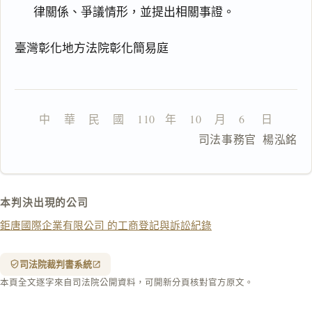
律關係、爭議情形，並提出相關事證。
一
鍵
臺灣彰化地方法院彰化簡易庭
複
製
全
文
中    華    民    國    110   年    10    月    6     日
複製給 AI
去換行複製
                      司法事務官  楊泓銘
匯出 PDF
精美列印
下載 Word
下載 .md
本判決出現的公司
列印
鉅唐國際企業有限公司 的工商登記與訴訟紀錄
含信
箋底
紋
（關
司法院裁判書系統
閉＝
本頁全文逐字來自司法院公開資料，可開新分頁核對官方原文。
純淨
白
底）