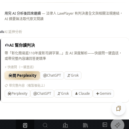
用完 AI 分析後回來繼續
— 法律人 LawPlayer 有判決書全文與相關法規連結，
AI 摘要無法取代原文閱讀
AI 延伸分析
AI 幫你讀判決
帶「彰化簡易庭110年度彰司調字第…」去 AI 深度解析——快速問一鍵直送，
或帶完整內容讓回答更精準
⚡ 快速問（一鍵直送）
問 Perplexity
ChatGPT
Grok
📋 帶完整內容（複製後貼上）
Perplexity
ChatGPT
Grok
Claude
Gemini
匯出