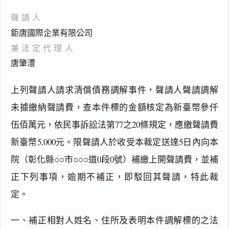
聲請人
鉅唐國際企業有限公司
兼法定代理人
唐肇澧
上列聲請人請求清償債務調解事件，聲請人聲請調解
未據繳納聲請費，查本件標的金額核定為新臺幣參仟
伍佰萬元，依民事訴訟法第77之20條規定，應繳聲請費
閱讀
研究
新臺幣5,000元。限聲請人於收受本裁定送達5日內向本
院（彰化縣○○市○○○道0段0號）補繳上開聲請費，並補
正下列事項，逾期不補正，即駁回其聲請，特此裁
搜尋本
定。
一、補正相對人姓名、住所及表明本件調解標的之法