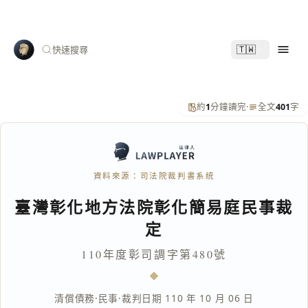
🇹🇼
快速搜尋
約
1
分鐘讀完
·
全文
401
字
資料來源：司法院裁判書系統
臺灣彰化地方法院彰化簡易庭民事裁
定
110年度彰司調字第480號
清償債務
·
民事
·
裁判日期 110 年 10 月 06 日